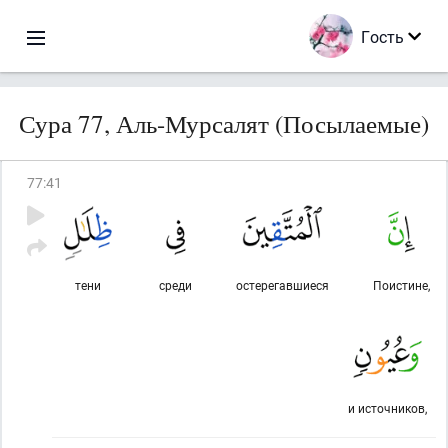
Гость
Сура 77, Аль-Мурсалят (Посылаемые)
77
:
41
тени
среди
остерегавшиеся
Поистине,
и источников,