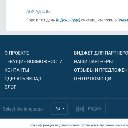
АБУ АДЕЛЬ
Горе в тот день
[в День Суда]
считавшим ложью
(знам
О ПРОЕКТЕ
ВИДЖЕТ ДЛЯ ПАРТНЕР
ТЕКУЩИЕ ВОЗМОЖНОСТИ
НАШИ ПАРТНЕРЫ
КОНТАКТЫ
ОТЗЫВЫ И ПРЕДЛОЖЕН
СДЕЛАТЬ ВКЛАД
ЦЕНТР ПОМОЩИ
БЛОГ
Select the language:
RU
Радио
Вся информация на данном сайте публикуется вне рамок миссион