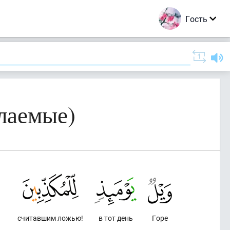
Гость
лаемые)
считавшим ложью!
в тот день
Горе