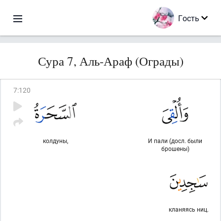
Гость
Сура 7, Аль-Араф (Ограды)
7
:
120
колдуны,
И пали (досл. были
брошены)
кланяясь ниц.