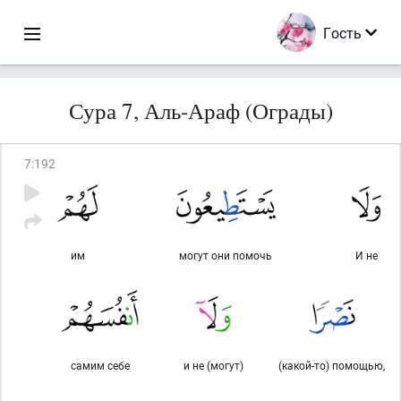
Гость
Сура 7, Аль-Араф (Ограды)
7
:
192
им
могут они помочь
И не
самим себе
и не (могут)
(какой-то) помощью,