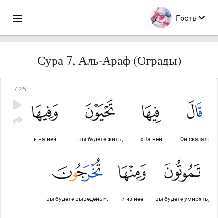
Гость
Сура 7, Аль-Араф (Ограды)
7
:
25
и на ней
вы будете жить,
«На ней
Он сказал:
вы будете выведены».
и из неё
вы будете умирать,