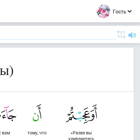
Гость
ды)
к вам
тому, что
«Разве вы
удивляетесь