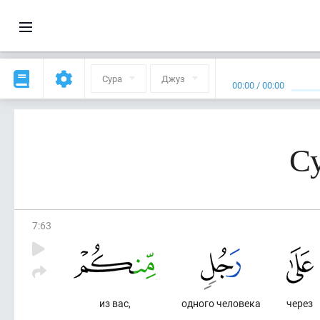
Сура
Джуз
00:00
/
00:00
Су
7
:
63
из вас,
одного человека
через