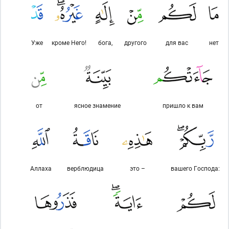
Уже
кроме Него!
бога,
другого
для вас
нет
от
ясное знамение
пришло к вам
Аллаха
верблюдица
это –
вашего Господа: