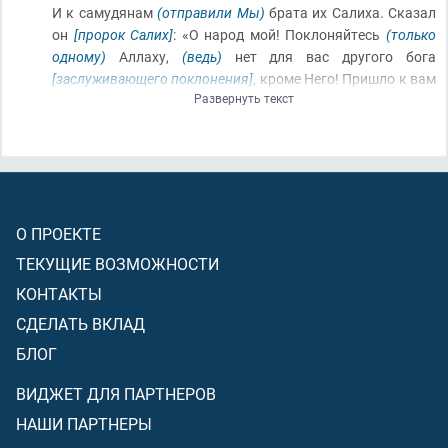
И к самудянам
(отправили Мы)
брата их Салиха. Сказал
он
[пророк Салих]
: «О народ мой! Поклоняйтесь
(только
одному)
Аллаху,
(ведь)
нет для вас другого бога
[заслуживающего поклонения]
, кроме Него! Пришло к вам
Развернуть текст
ясное знамение
[доказательство]
от вашего Господа
(что
это правда, к чему я вас призываю)
: это – верблюдица
Аллаха
(которую Он вывел вам из скалы)
(как вы сами
просили это)
(дана)
для вас знамением; оставьте её
пастись на земле Аллаха и не касайтесь её
[верблюдицу]
со злом
[не причиняйте ей вреда]
, чтобы
(из-за этого)
не
О ПРОЕКТЕ
постигло вас мучительное наказание.
ТЕКУЩИЕ ВОЗМОЖНОСТИ
КОНТАКТЫ
СДЕЛАТЬ ВКЛАД
БЛОГ
ВИДЖЕТ ДЛЯ ПАРТНЕРОВ
НАШИ ПАРТНЕРЫ