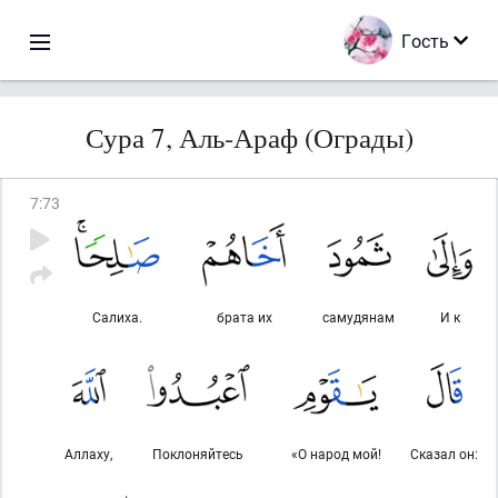
Гость
Сура 7, Аль-Араф (Ограды)
7
:
73
Салиха.
брата их
самудянам
И к
Аллаху,
Поклоняйтесь
«О народ мой!
Сказал он: