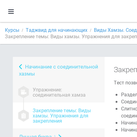
Курсы
Таджвид для начинающих
Виды Хамзы. Соед
Закрепление темы: Виды хамзы. Упражнения для закре
Начинание с соединительной
Закреп
хазмы
Тест позв
Упражнение:
Разде
соединительная хамза
Соедин
Слитно
Закрепление темы: Виды
хамзы. Упражнения для
соедин
закрепления
Начина
Начина
Лунная буква