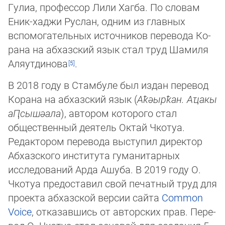
Гулиа, профессор Лили Хагба. По сло­вам
Еник-хаджи Руслан, одним из главных
вспомогательных источников перевода Ко­
ра­на на абхазский язык стал труд Шамиля
Аляутдинова
.
В 2018 году в Стамбуле был издан перевод
Корана на абхазский язык (
Аҟәырҟан. Аҵакы
аԤсышәала
), автором которого стал
общественный деятель Октай Чкотуа.
Редактором перевода выступил директор
Абхазского института гуманитарных
исследований Арда Ашуба. В 2019 году О.
Чкотуа пре­до­ста­вил свой печатный труд для
проекта абхазской версии сайта
Common
Voice
, от­ка­зав­шись от авторских прав. Пере­