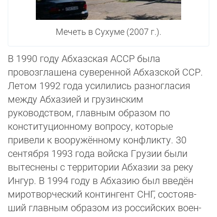
Мечеть в Сухуме (2007 г.).
В 1990 году Абхазская АССР была
провозглашена суверенной Абхазской ССР.
Летом 1992 года усилились разногласия
меж­ду Абхазией и грузинским
руководством, глав­ным образом по
конституционному вопросу, которые
привели к во­ору­жён­ному кон­флик­ту. 30
сентября 1993 года войска Грузии были
вытеснены с территории Аб­ха­зии за ре­ку
Ингур. В 1994 году в Аб­ха­зию был введён
миротворческий контингент СНГ, сос­то­яв­
ший главным образом из российских воен­