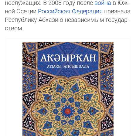
но­слу­жащих. В 2008 году после
война
в Юж­
ной Осе­тии
Российская Федерация
признала
Республику Абхазию независи­мым го­су­дар­
ст­вом.