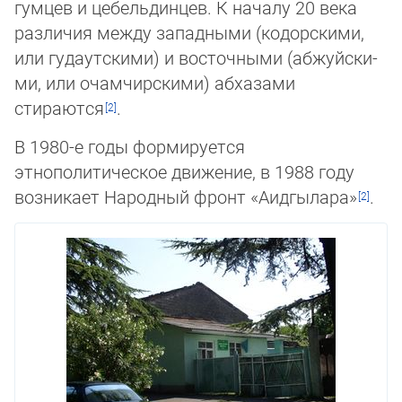
гумцев и цебельдинцев. К началу 20 века
различия между западными (кодорскими,
или гудаутскими) и восточными (аб­жуй­ски­
ми, или очамчирскими) абхазами
стираются
.
В 1980-е годы формируется
этнополитическое движение, в 1988 году
возникает На­род­ный фронт «Аидгылара»
.