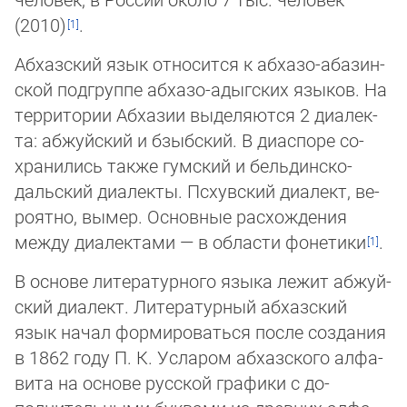
(2010)
.
Абхазский язык от­но­сит­ся к аб­ха­зо-аба­зин­
ской под­груп­пе аб­ха­зо-адыг­ских язы­ков. На
тер­ри­то­рии Аб­ха­зии вы­де­ля­ют­ся 2 диа­лек­
та: аб­жуй­ский и бзыб­ский. В ди­ас­по­ре со­
хра­ни­лись так­же гум­ский и бель­дин­ско-
даль­ский ди­а­лек­ты. Псхув­ский ди­а­лект, ве­
ро­ят­но, вы­мер. Основные рас­хо­ж­де­ния
меж­ду диа­лек­та­ми — в об­лас­ти фо­не­ти­ки
.
В ос­но­ве литературного язы­ка ле­жит аб­жуй­
ский диалект. Ли­те­ра­тур­ный абхазский
язык на­чал фор­ми­ро­вать­ся по­сле соз­да­ния
в 1862 году П. К. Ус­ла­ром абхазского ал­фа­
ви­та на ос­но­ве русской графи­ки с до­