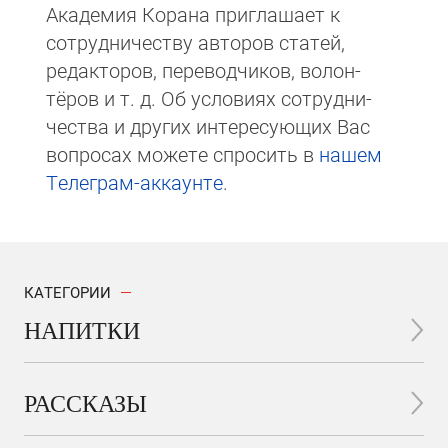
Академия Корана при­гла­ша­ет к
сотруд­ни­чест­ву авторов статей,
редакто­ров, пере­вод­чи­ков, волон­
тёров и т. д. Об ус­ло­виях сотрудни­
чест­ва и других интере­сую­щих Вас
вопросах мо­же­те спросить в
на­шем
Те­ле­грам-ак­каунте
.
КАТЕГОРИИ
НАПИТКИ
РАССКАЗЫ