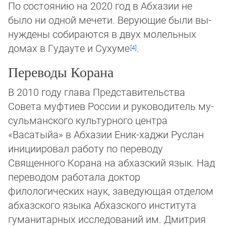
По состоянию на 2020 год в Абхазии не
было ни одной мечети. Верующие были вы­
нуж­де­ны собираются в двух молельных
домах в Гудауте и Сухуме
.
Переводы Корана
В 2010 году глава Представительства
Совета муфтиев России и руководитель му­
суль­ман­ского культурного центра
«Васатыйа» в Абхазии Еник-хаджи Руслан
ини­ци­иро­вал работу по переводу
Священного Корана на абхазский язык. Над
переводом работала доктор
филологических наук, заведующая отделом
абхазского языка Абхазского ин­сти­тута
гуманитарных исследований им. Дмитрия