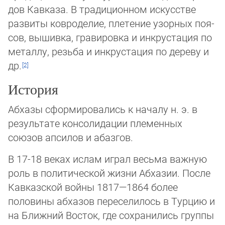
дов Кав­ка­за. В тра­диционном ис­кус­ст­ве
раз­ви­ты ков­ро­де­лие, пле­те­ние узор­ных поя­
сов, вы­шив­ка, гра­ви­ров­ка и ин­кру­ста­ция по
ме­тал­лу, резь­ба и ин­кру­ста­ция по де­ре­ву и
др.
История
Абхазы сформировались к началу н. э. в
результате консолидации племенных
союзов апсилов и абазгов.
В 17-18 веках ислам играл весьма важную
роль в политической жизни Абхазии. После
Кавказской войны 1817—1864 более
половины абхазов переселилось в Турцию и
на Ближний Восток, где сохранились группы