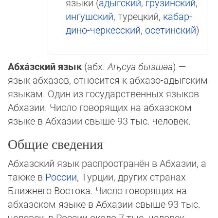
языки (
адыг­ский
,
гру­зин­ский
,
ингушский
, турецкий,
ка­бар­
дино-чер­кес­ский
,
осетинский
)
Абха́зский язык
(абх.
Аҧсуа бызшәа
) —
язык аб­ха­зов, от­но­сит­ся к аб­ха­зо-адыг­ским
язы­кам. Один из государственных языков
Аб­ха­зии. Чис­ло го­во­ря­щих на абхазском
языке в Аб­ха­зии свыше 93 тыс. человек.
Общие сведения
Абхазский язык рас­про­стра­нён в Абхазии, а
так­же в
России
, Тур­ции, других стра­нах
Ближ­не­го Вос­то­ка. Чис­ло го­во­ря­щих на
абхазском языке в Аб­ха­зии свыше 93 тыс.
человек, в России около 7 тыс. человек