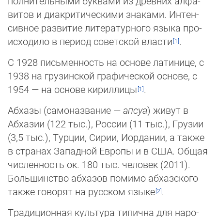
полнительными бу­к­ва­ми из древних ал­фа­
ви­тов и диа­кри­тическими зна­ка­ми. Ин­тен­
сив­ное раз­ви­тие литературного языка про­
ис­хо­ди­ло в пе­ри­од советской вла­сти
.
С 1928 пись­мен­ность на ос­но­ве латинице, с
1938 на грузинской гра­фической ос­но­ве, с
1954 — на основе кириллицы
.
Абхазы (самоназвание —
апсуа
) живут в
Абхазии (122 тыс.), России (11 тыс.), Грузии
(3,5 тыс.), Турции, Сирии, Иордании, а также
в странах Западной Европы и в США. Об­щая
численность ок. 180 тыс. человек (2011).
Большинство абхазов помимо аб­хаз­ско­го
также говорят на русском языке
.
Тра­диционная куль­ту­ра ти­пич­на для на­ро­