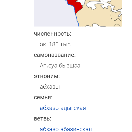
численность:
ок. 180 тыс.
самоназвание:
Аҧсуа бызшәа
этноним:
абхазы
семья:
абхазо-адыгская
ветвь:
аб­ха­зо-аба­зин­ская