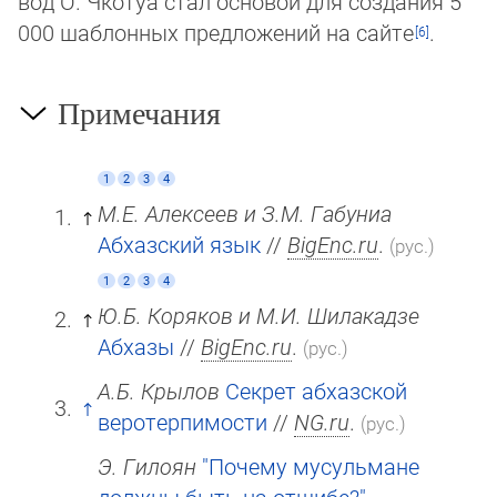
вод О. Чкотуа стал основой для создания 5
000 шаблонных предложений на сайте
.
Примечания
1
2
3
4
М.Е. Алексеев и З.М. Габуниа
Абхазский язык
//
BigEnc.ru
.
(рус.)
1
2
3
4
Ю.Б. Коряков и М.И. Шилакадзе
Абхазы
//
BigEnc.ru
.
(рус.)
А.Б. Крылов
Секрет абхазской
веротерпимости
//
NG.ru
.
(рус.)
Э. Гилоян
"Почему мусульмане