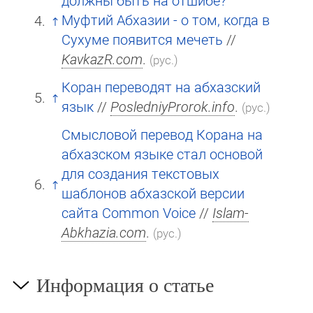
должны быть на отшибе?"
Муфтий Абхазии - о том, когда в
Сухуме появится мечеть
//
KavkazR.com
.
(рус.)
Коран переводят на абхазский
язык
//
PosledniyProrok.info
.
(рус.)
Смысловой перевод Корана на
абхазском языке стал основой
для создания текстовых
шаблонов абхазской версии
сайта Common Voice
//
Islam-
Abkhazia.com
.
(рус.)
Информация о статье