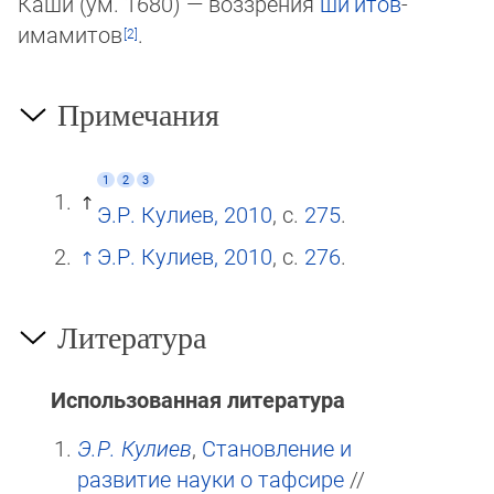
Каши (ум. 1680) — воззрения
ши‘итов
-
имамитов
.
Примечания
1
2
3
Э.Р. Кулиев, 2010
, с.
275
.
Э.Р. Кулиев, 2010
, с.
276
.
Литература
Использованная литература
Э.Р. Кулиев
,
Становление и
развитие науки о тафсире
//