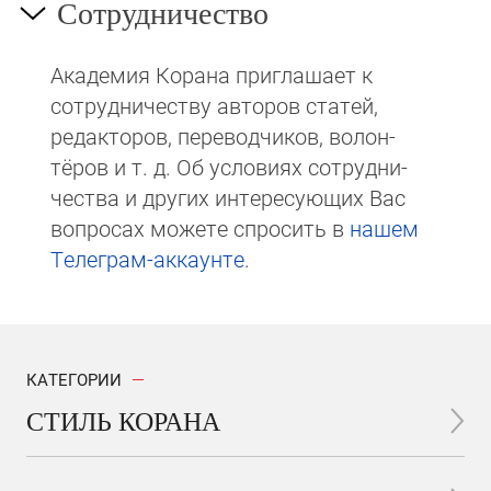
Сотрудничество
Академия Корана при­гла­ша­ет к
сотруд­ни­чест­ву авторов статей,
редакто­ров, пере­вод­чи­ков, волон­
тёров и т. д. Об ус­ло­виях сотрудни­
чест­ва и других интере­сую­щих Вас
вопросах мо­же­те спросить в
на­шем
Те­ле­грам-ак­каунте
.
КАТЕГОРИИ
СТИЛЬ КОРАНА