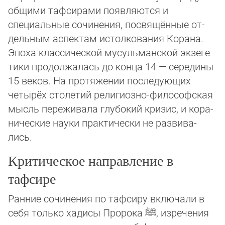
об­щими тафсирами по­яв­ля­ют­ся и
специальные сочинения, посвящённые от­
дель­ным ас­пек­там ис­тол­ко­вания Корана.
Эпоха классической мусульманской экзе­ге­
ти­ки про­дол­жа­лась до конца 14 — середины
15 веков. На про­тяже­нии пос­ле­дую­щих
четырёх сто­ле­тий религиозно-философская
мысль пережи­ва­ла глубо­кий кри­зис, и ко­ра­
ни­чес­кие науки практи­чес­ки не раз­ви­ва­
лись.
Критическое направление в
тафсире
Ранние сочинения по тафсиру включали в
себя только хадисы Пророка
ﷺ
, изрече­ния