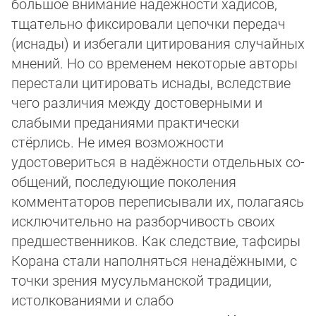
боль­шое внимание надёжности хадисов,
тщательно фиксировали цепочки передач
(иснады) и избегали цитирования слу­чай­ных
мнений. Но со временем некоторые авторы
перестали цитировать иснады, вследствие
чего различия между дос­то­вер­ными и
слабыми преданиями практически
стёрлись. Не имея возможности
удостовериться в надёжности отдель­ных со­
об­щений, последующие поколения
комментаторов переписывали их, полагаясь
исключительно на разборчи­вость сво­их
пред­шественников. Как следствие, тафсиры
Корана стали наполняться ненадёжными, с
точки зрения мусульман­ской тра­ди­ции,
истолкованиями и слабо