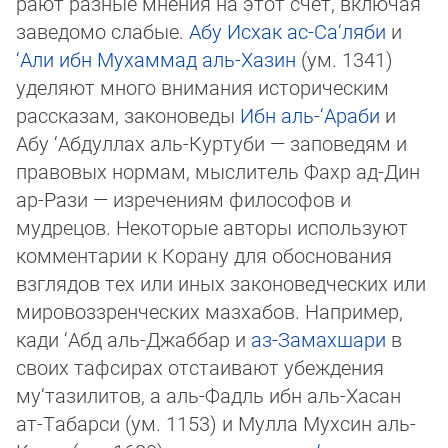
рают разные мнения на этот счёт, включая
заведомо слабые.
Абу Исхак ас-Са‘ляби
и
‘Али ибн Мухаммад аль-Хазин
(ум. 1341)
уделяют много внимания историческим
рассказам, законоведы
Ибн аль-‘Араби
и
Абу ‘Абдуллах аль-Куртуби — за­по­ве­дям и
правовых нормам, мыслитель Фахр ад-Дин
ар-Рази — изречениям философов и
мудрецов. Некоторые авторы ис­поль­зу­ют
комментарии к Корану для обоснования
взглядов тех или иных законоведческих или
мировоззренческих маз­ха­бов. Например,
кади ‘Абд аль-Джаббар и
аз-Замахшари
в
своих тафсирах отстаивают убеждения
му‘тазилитов, а аль-Фадль ибн аль-Хасан
ат-Табарси (ум. 1153) и Мулла Мухсин аль-