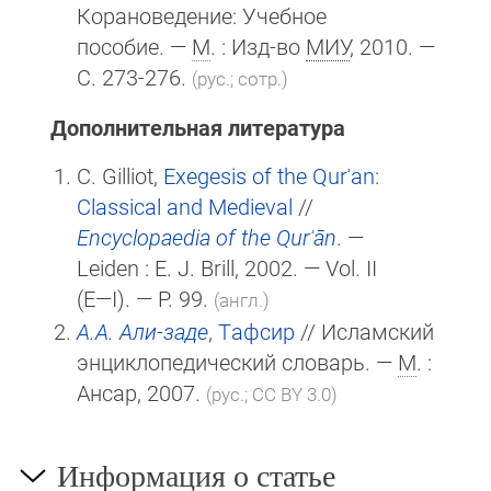
Корановедение: Учебное
пособие. —
М
. : Изд-во
МИУ
, 2010. —
С. 273-276.
(рус.; сотр.)
Дополнительная литература
C. Gilliot,
Exegesis of the Qurʾan:
Classical and Medieval
//
Encyclopaedia of the Qurʾān
. —
Leiden :
E. J. Brill
, 2002. — Vol. II
(E—I)
. — P. 99.
(англ.)
А.А. Али-заде
,
Тафсир
// Исламский
энциклопедический словарь. —
М
. :
Ансар, 2007.
(рус.; CC BY 3.0)
Информация о статье