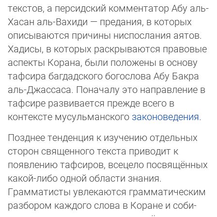
текстов, а пер­сид­ский комментатор Абу аль-
Хасан аль-Вахиди — предания, в которых
описываются причины ниспослания аятов.
Ха­ди­сы, в ко­то­рых раскрываются правовые
аспекты Корана, были положены в основу
тафсира багдадского богослова Абу Бак­ра
аль-Джас­саса. Поначалу это направление в
тафсире развивается прежде всего в
контексте мусульманского
зако­но­ве­де­ния
.
Позднее тенденция к изучению отдельных
сторон священного текста приводит к
появлению тафсиров, всецело пос­вя­щён­ных
какой-либо одной области знания.
Грамматисты увлекаются грамматическим
разбором каждого слова в Коране и со­би­