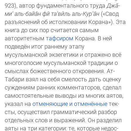
923), автор фундаментального труда
Джа̄­
ми‘ аль-байа̄н фӣ та’вӣль аль-Кур’а̄н
(«Свод
разъяснений об истолковании Корана»). Эта
книга до сих пор считается са­мым
авторитетным
тафсиром
Корана. В ней
подведён итог раннему этапу
мусульманской экзегетики и отражено всё
мно­го­голосие мусульманской традиции о
смыслах божественного откровения. Ат-
Табари взял на себя смелость дать оцен­ку
суж­дениям ранних комментаторов, сделал
самостоятельные выводы из многих аятов,
указал на
отменяющие и от­ме­нён­ные
тек­
сты, осуществил грамматический разбор
отдельных слов и выражений. Он разделил
аяты на три категории: те, ко­то­рые не­дос­