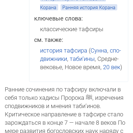
Корана
Ранняя история Корана
ключевые слова:
классические тафсиры
см. также:
история тафсира
(
Сунна
,
спо­
движ­ни­ки
,
таби‘ины
, Сред­не­
ве­ковье, Но­вое время,
20 век
)
Ранние сочинения по тафсиру включали в
себя только хадисы Пророка
ﷺ
, изрече­ния
сподвижников и мнения таби‘инов.
Критическое нап­рав­ле­ние в тафсире стало
за­рож­даться в конце 7 — начале 8 веков По
ме­ре развития богословских наук на­ря­ду с