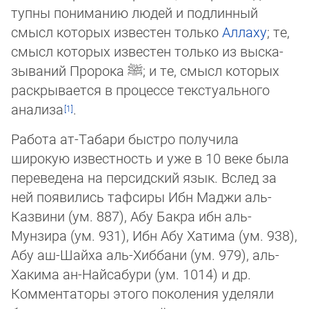
тупны пониманию людей и подлинный
смысл которых известен только
Аллаху
; те,
смысл которых из­вес­тен только из выс­ка­
зы­ваний Пророка
ﷺ
; и те, смысл которых
раскрывается в процессе текстуального
анализа
.
Работа ат-Табари быстро получила
широкую известность и уже в 10 веке была
переведена на персидский язык. Вслед за
ней появились тафсиры Ибн Маджи аль-
Казвини (ум. 887), Абу Бакра ибн аль-
Мунзира (ум. 931), Ибн Абу Хатима (ум. 938),
Абу аш-Шайха аль-Хиббани (ум. 979), аль-
Хакима ан-Найсабури (ум. 1014) и др.
Комментаторы этого поколения уделяли