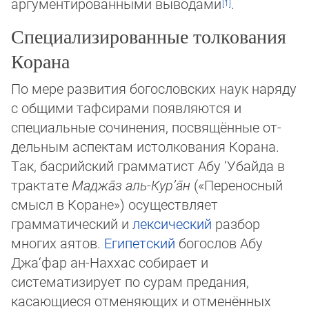
аргументированными выводами
.
Специализированные толкования
Корана
По мере развития богословских наук наряду
с общими тафсирами появляются и
специальные сочинения, посвящённые от­
дельным аспектам истолкования Корана.
Так, басрийский грамматист Абу ‘Убайда в
трактате
Маджа̄з аль-Кур’а̄н
(«Пе­ре­нос­ный
смысл в Коране») осуществляет
грамматический и
лексический
разбор
многих аятов.
Египетский
богослов Абу
Джа‘­фар ан-Наххас собирает и
систематизирует по сурам предания,
касающиеся отменяющих и отменённых