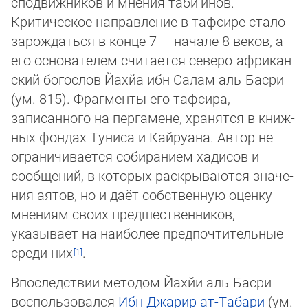
сподвижников и мнения таби‘инов.
Критическое направление в тафсире стало
за­рож­даться в конце 7 — начале 8 веков, а
его основателем считается северо-аф­ри­кан­
ский богослов Йахйа ибн Салам аль-Басри
(ум. 815). Фрагменты его тафсира,
записанного на пергамене, хранятся в книж­
ных фон­дах Туниса и Кайруана. Автор не
ограни­чи­ва­ет­ся собиранием хадисов и
сообщений, в которых раскрываются значе­
ния аятов, но и даёт собственную оценку
мне­ни­ям сво­их пред­шест­вен­ни­ков,
указывает на наи­бо­лее предпоч­ти­тель­ные
сре­ди них
.
Впоследствии методом Йахйи аль-Басри
воспользовался
Ибн Джарир ат-Табари
(ум.