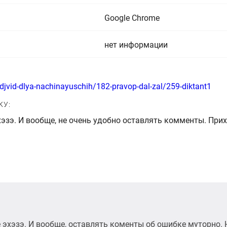
Google Chrome
нет информации
djvid-dlya-nachinayuschih/182-pravop-dal-zal/259-diktant1
КУ:
эхэзэ. И вообще, не очень удобно оставлять комменты. Пр
те эхэзэ. И вообще, оставлять коменты об ошибке муторно.