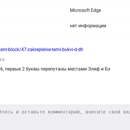
Microsoft Edge
нет информации
ent-block/47-zakreplenie-temi-bukvi-d-dh
КУ:
ы: буквы ‎د‎ ‎ذ в задании 6, первые 2 буквы перепутаны местами Элиф и Бэ