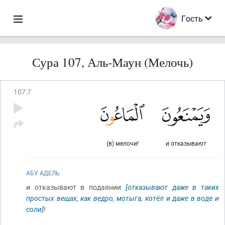
Гость
Сура 107, Аль-Маун (Мелочь)
107
:
7
(в) мелочи!
и отказывают
АБУ АДЕЛЬ
и отказывают в подаянии
[отказывают даже в таких
простых вещах, как ведро, мотыга, котёл и даже в воде и
соли]
!