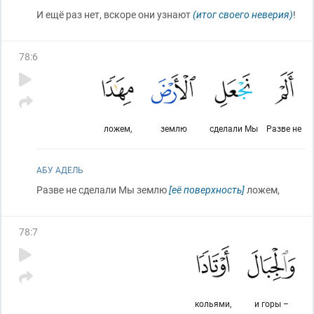
И ещё раз нет, вскоре они узнают
(итог своего неверия)
!
78
:
6
ложем,
землю
сделали Мы
Разве не
АБУ АДЕЛЬ
Разве не сделали Мы землю
[её поверхность]
ложем,
78
:
7
кольями,
и горы –