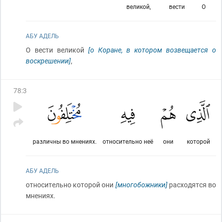
великой,
вести
О
АБУ АДЕЛЬ
О вести великой
[о Коране, в котором возвещается о
воскрешении]
,
78
:
3
различны во мнениях.
относительно неё
они
которой
АБУ АДЕЛЬ
относительно которой они
[многобожники]
расходятся во
мнениях.