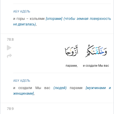
АБУ АДЕЛЬ
и горы – кольями
[опорами]
(чтобы земная поверхность
не двигалась)
,
78
:
8
парами,
и создали Мы вас
АБУ АДЕЛЬ
и создали Мы вас
(людей)
парами
[мужчинами и
женщинами]
,
78
:
9