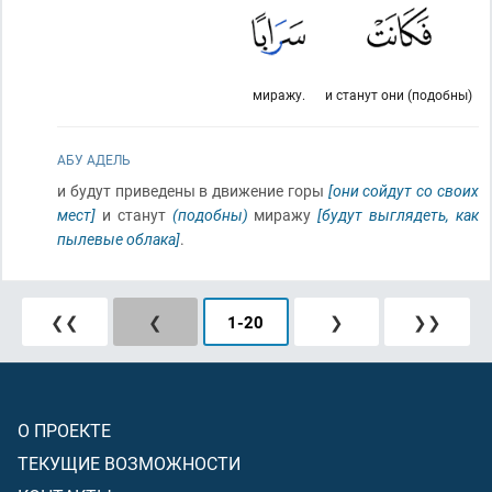
миражу.
и станут они (подобны)
АБУ АДЕЛЬ
и будут приведены в движение горы
[они сойдут со своих
мест]
и станут
(подобны)
миражу
[будут выглядеть, как
пылевые облака]
.
❮❮
❮
1
-
20
❯
❯❯
О ПРОЕКТЕ
ТЕКУЩИЕ ВОЗМОЖНОСТИ