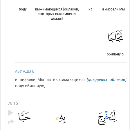
воду
выжимающихся [облаков,
из
и низвели Мы
с которых выжимается
дождь]
обильную,
АБУ АДЕЛЬ
и низвели Мы из выжимающихся
[дождевых облаков]
воду обильную,
78
:
15