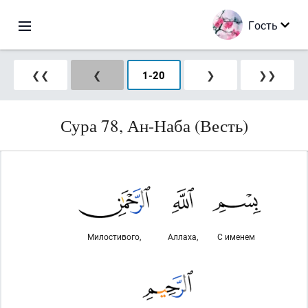
Гость
❮❮
❮
1
-
20
❯
❯❯
Сура 78, Ан-Наба (Весть)
Милостивого,
Аллаха,
С именем