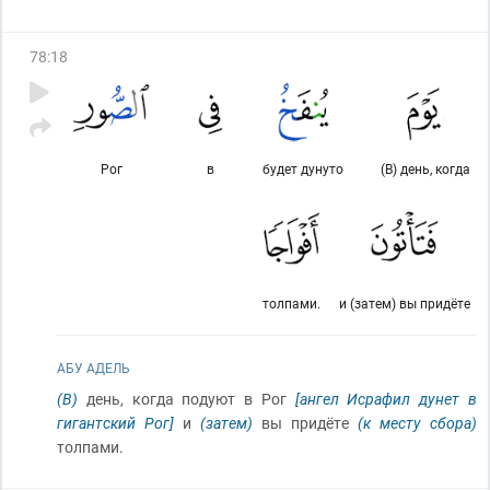
78
:
18
Рог
в
будет дунуто
(В) день, когда
толпами.
и (затем) вы придёте
АБУ АДЕЛЬ
(В)
день, когда подуют в Рог
[ангел Исрафил дунет в
гигантский Рог]
и
(затем)
вы придёте
(к месту сбора)
толпами.