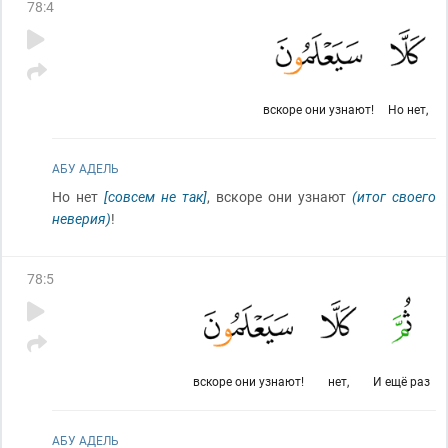
78
:
4
вскоре они узнают!
Но нет,
АБУ АДЕЛЬ
Но нет
[совсем не так]
, вскоре они узнают
(итог своего
неверия)
!
78
:
5
вскоре они узнают!
нет,
И ещё раз
АБУ АДЕЛЬ