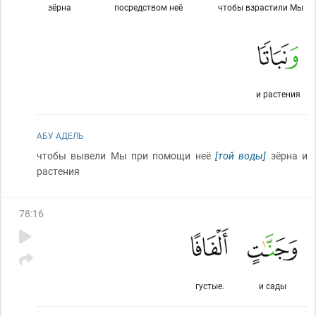
зёрна
посредством неё
чтобы взрастили Мы
и растения
АБУ АДЕЛЬ
чтобы вывели Мы при помощи неё
[той воды]
зёрна и
растения
78
:
16
густые.
и сады