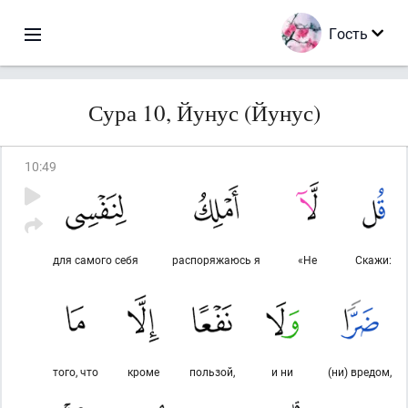
Гость
Сура 10, Йунус (Йунус)
10
:
49
для самого себя
распоряжаюсь я
«Не
Скажи:
того, что
кроме
пользой,
и ни
(ни) вредом,