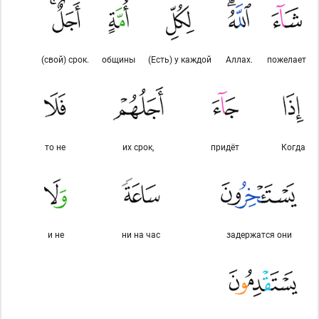
(свой) срок.
общины
(Есть) у каждой
Аллах.
пожелает
то не
их срок,
придёт
Когда
и не
ни на час
задержатся они