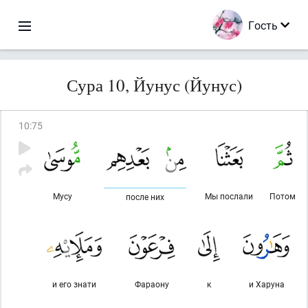
Гость
Сура 10, Йунус (Йунус)
10
:
75
Мусу
Мы послали
Потом
после них
и его знати
Фараону
к
и Харуна