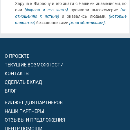
Харуна к Фараону и его знати с Нашими знамениями, но
они
[Фараон и его знать]
проявили высокомерие
(по
отношению к истине)
и оказались людьми,
(которые
являются)
беззаконниками
[многобожниками]
.
О ПРОЕКТЕ
ТЕКУЩИЕ ВОЗМОЖНОСТИ
КОНТАКТЫ
СДЕЛАТЬ ВКЛАД
БЛОГ
ВИДЖЕТ ДЛЯ ПАРТНЕРОВ
НАШИ ПАРТНЕРЫ
ОТЗЫВЫ И ПРЕДЛОЖЕНИЯ
ЦЕНТР ПОМОЩИ