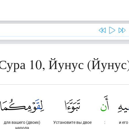
Сура 10, Йунус (Йунус
для вашего (двоих)
Установите вы двое
:
и его
народа