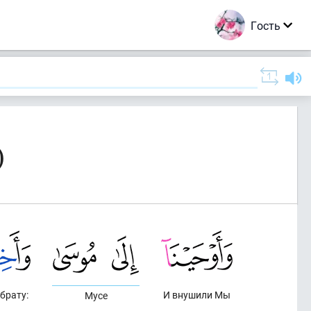
Гость
)
 брату:
И внушили Мы
Мусе