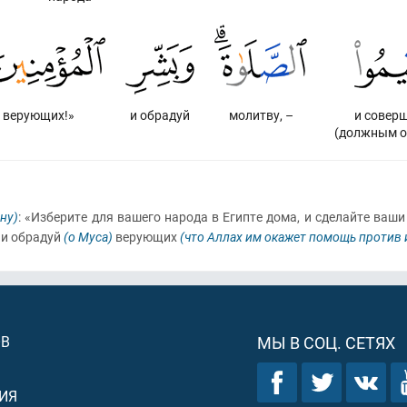
верующих!»
и обрадуй
молитву, –
и совер
(должным о
ну)
: «Изберите для вашего народа в Египте дома, и сделайте ва
; и обрадуй
(о Муса)
верующих
(что Аллах им окажет помощь против 
ОВ
МЫ В СОЦ. СЕТЯХ
ИЯ