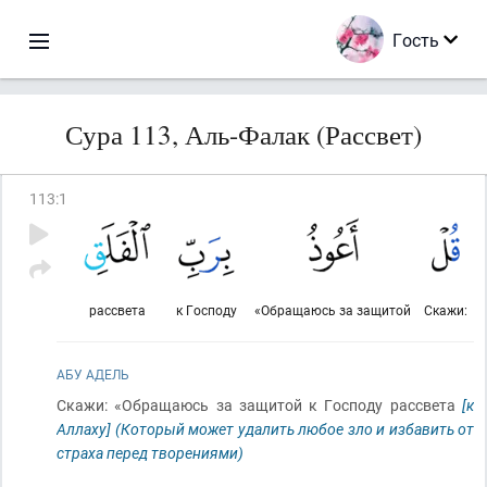
Гость
Сура 113, Аль-Фалак (Рассвет)
113
:
1
рассвета
к Господу
«Обращаюсь за защитой
Скажи:
АБУ АДЕЛЬ
Скажи: «Обращаюсь за защитой к Господу рассвета
[к
Аллаху]
(Который может удалить любое зло и избавить от
страха перед творениями)