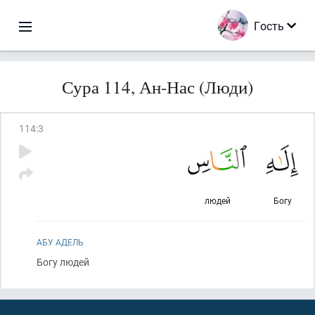
Гость
Сура 114, Ан-Нас (Люди)
114
:
3
людей
Богу
АБУ АДЕЛЬ
Богу людей