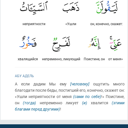
неприятности
«Ушли
он, конечно, скажет:
хвалящийся
непременно, ликующий
Поистине, он
от меня»
АБУ АДЕЛЬ
А если дадим Мы ему
[человеку]
ощутить много
благодати после беды, постигшей его, конечно, скажет он:
«Ушли неприятности от меня
(сами по себе)
!» Поистине,
он
(тогда)
непременно ликует
(и)
хвалится
(этими
благами перед другими)
!