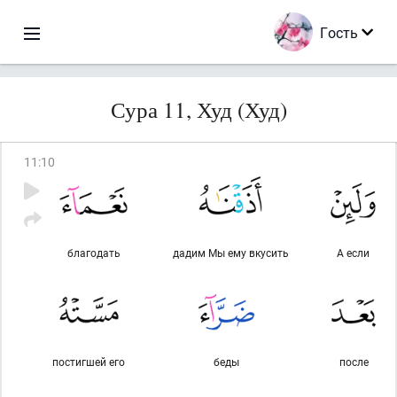
Гость
Сура 11, Худ (Худ)
11
:
10
благодать
дадим Мы ему вкусить
А если
постигшей его
беды
после