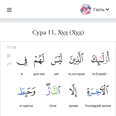
Гость
Сура 11, Худ (Худ)
11
:
16
в
для них
нет
те, которые
те [такие] –
и тщетно
Огня
кроме
Последней жизни