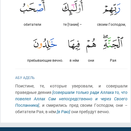
обитатели
те [такие] –
своим Господом,
пребывающие вечно.
в нём
они
Рая
АБУ АДЕЛЬ
Поистине, те, которые уверовали, и совершали
праведные деяния
[совершали только ради Аллаха то, что
повелел Аллах Сам непосредственно и через Своего
Посланника]
, и смирились пред своим Господом, они –
обитатели Рая, в нём
[в Раю]
они пребудут вечно.