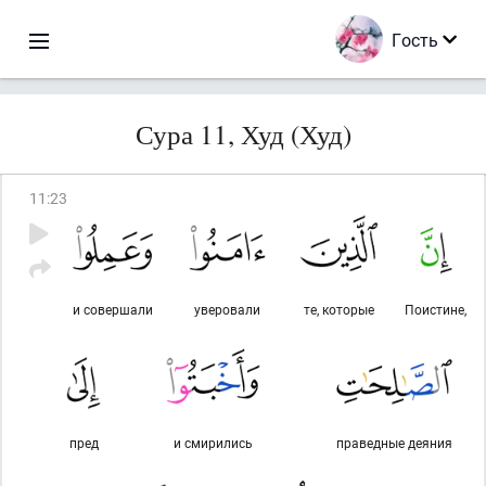
Гость
Сура 11, Худ (Худ)
11
:
23
и совершали
уверовали
те, которые
Поистине,
пред
и смирились
праведные деяния