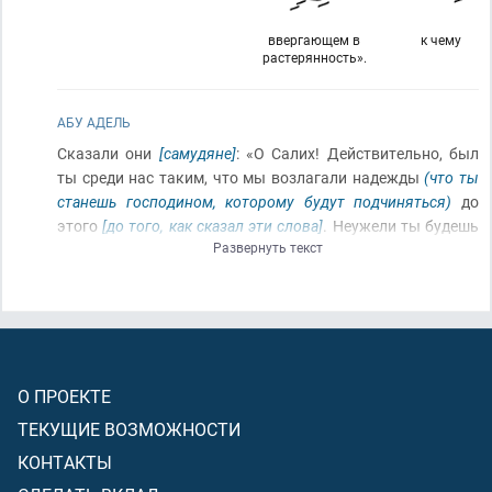
ввергающем в
к чему
растерянность».
АБУ АДЕЛЬ
Сказали они
[самудяне]
: «О Салих! Действительно, был
ты среди нас таким, что мы возлагали надежды
(что ты
станешь господином, которому будут подчиняться)
до
этого
[до того, как сказал эти слова]
. Неужели ты будешь
Развернуть текст
удерживать нас от поклонения тому, чему покло­нялись
наши отцы
[от поклонения божествам]
? И, поистине, мы,
однозначно,
(пребываем)
во ввергающем в
растерянность сомнении от того, к чему ты нас
призываешь
[от призыва поклоняться только одному
Аллаху]
».
О ПРОЕКТЕ
ТЕКУЩИЕ ВОЗМОЖНОСТИ
КОНТАКТЫ