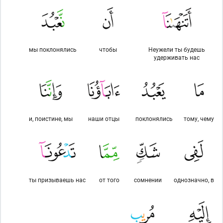
мы поклонялись
чтобы
Неужели ты будешь
удерживать нас
и, поистине, мы
наши отцы
поклонялись
тому, чему
ты призываешь нас
от того
сомнении
однозначно, в