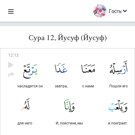
Гость
Сура 12, Йусуф (Йусуф)
12
:
12
насладится он
завтра,
с нами
Пошли его
для него
И, поистине, мы
и поиграет.