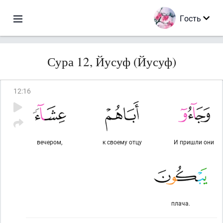
Гость
Сура 12, Йусуф (Йусуф)
12
:
16
вечером,
к своему отцу
И пришли они
плача.