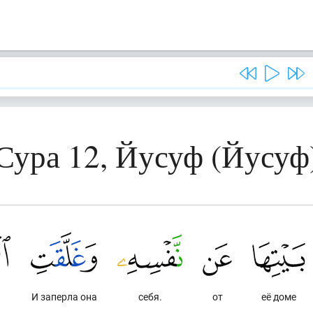
Сура 12, Йусуф (Йусуф
И заперла она
себя.
от
её доме