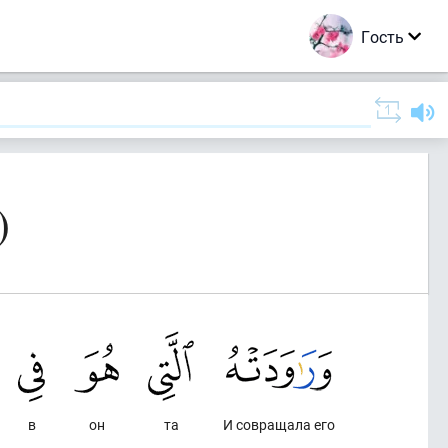
Гость
)
в
он
та
И совращала его