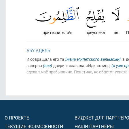
притеснители!»
преуспеют
не
П
АБУ АДЕЛЬ
И совращала его та
[жена египетского вельможи]
, в 
заперла
(все)
двери и сказала: «Иди ко мне,
(я уже п
сделал моё пребывание. Поистине, не обретут успеха
О ПРОЕКТЕ
ВИДЖЕТ ДЛЯ ПАРТНЕР
ТЕКУЩИЕ ВОЗМОЖНОСТИ
НАШИ ПАРТНЕРЫ