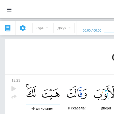
Сура
Джуз
00:00
/
00:00
12
:
23
и сказала:
двери
«Иди ко мне».