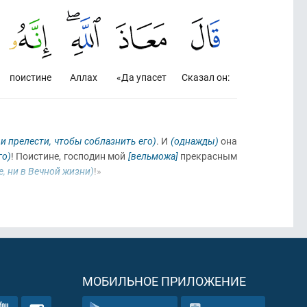
поистине
Аллах
«Да упасет
Сказал он:
и прелести, чтобы соблазнить его)
. И
(однажды)
она
го)
! Поистине, господин мой
[вельможа]
прекрасным
е, ни в Вечной жизни)
!»
МОБИЛЬНОЕ ПРИЛОЖЕНИЕ