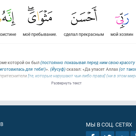
оистине
моё пребывание.
сделал прекрасным
мой хозяин
доме которой он был
(постоянно показывая перед ним свою красоту 
риготовилась для тебя!)
».
(Йусуф)
сказал: «Да упасет Аллах
(от тако
 притеснители
[те, которые нарушают чьи-либо права]
(ни в этом мир
Развернуть текст
ОВ
МЫ В СОЦ. СЕТЯХ