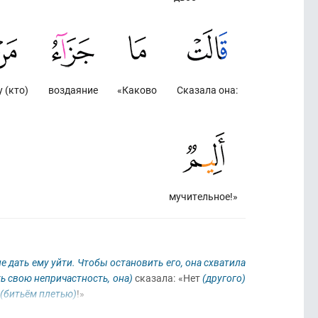
 (кто)
воздаяние
«Каково
Сказала она:
мучительное!»
не дать ему уйти. Чтобы остановить его, она схватила
ь свою непричастность, она)
сказала: «Нет
(другого)
(битьём плетью)
!»