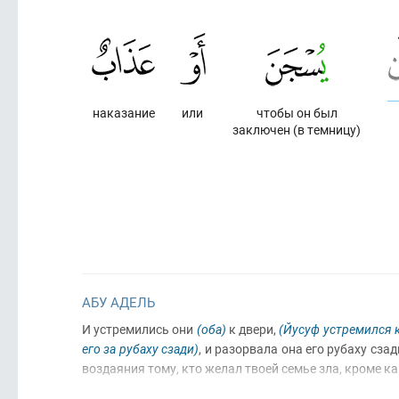
наказание
или
чтобы он был
заключен (в темницу)
АБУ АДЕЛЬ
И устремились они
(оба)
к двери,
(Йусуф устремился к
его за рубаху сзади)
, и разорвала она его рубаху сза
воздаяния тому, кто желал твоей семье зла, кроме 