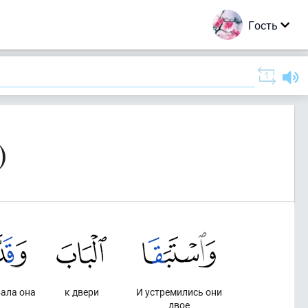
Гость
)
вала она
к двери
И устремились они
двое