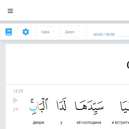
Сура
Джуз
00:00
/
00:00
12
:
25
двери.
у
её господина
и встрет