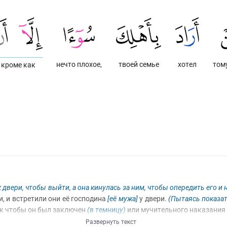
нечто плохое,
твоей семье
хотел
тому
кроме как
 двери, чтобы выйти, а она кинулась за ним, чтобы опередить его и 
ди, и встретили они её господина
[её мужа]
у двери.
(Пытаясь показат
как чтобы он был заключен
(в темницу)
или мучительного наказания
Развернуть текст