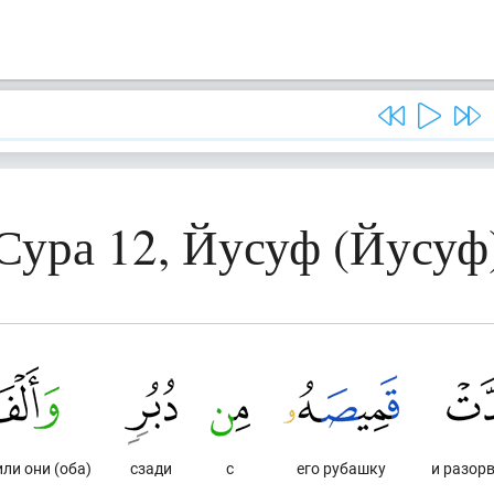
Сура 12, Йусуф (Йусуф
или они (оба)
сзади
с
его рубашку
и разор