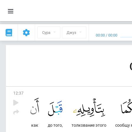
Сура
Джуз
00:00
/
00:00
12
:
37
как
до того,
толкование этого
сообщу 