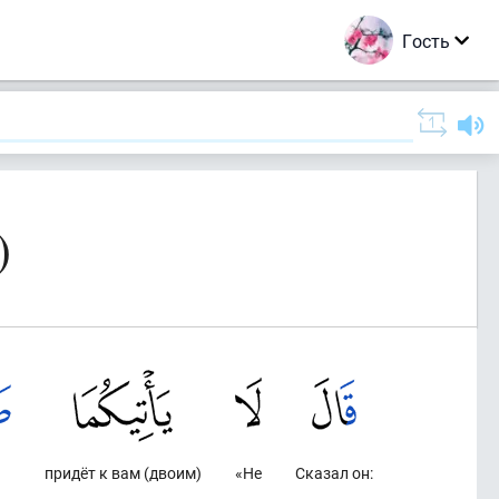
Гость
)
придёт к вам (двоим)
«Не
Сказал он: