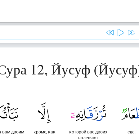
Сура 12, Йусуф (Йусуф
я вам двоим
кроме, как
которой вас двоих
еда,
наделяют