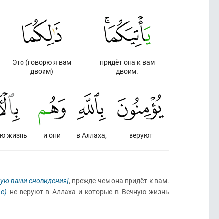
Это (говорю я вам
придёт она к вам
двоим)
двоим.
юю жизнь
и они
в Аллаха,
веруют
кую ваши сновидения]
, прежде чем она придёт к вам.
е)
не веруют в Аллаха и которые в Вечную жизнь