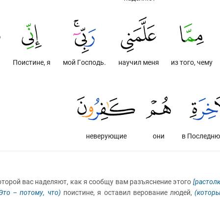
Поистине, я
мой Господь.
научил меня
из того, чему
неверующие
они
в Последн
оторой вас наделяют, как я сообщу вам разъяснение этого
[растол
Это – потому, что)
поистине, я оставил верование людей,
(которы