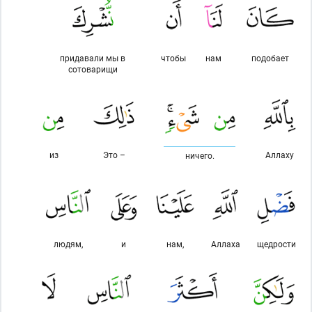
придавали мы в
чтобы
нам
подобает
сотоварищи
из
Это –
Аллаху
ничего.
людям,
и
нам,
Аллаха
щедрости