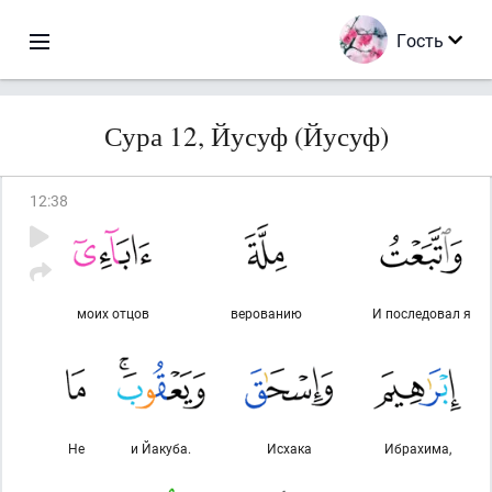
Гость
Сура 12, Йусуф (Йусуф)
12
:
38
моих отцов
верованию
И последовал я
Не
и Йакуба.
Исхака
Ибрахима,