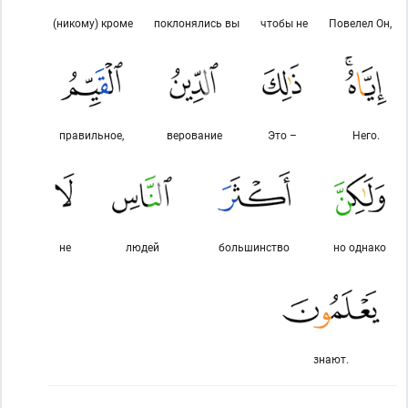
(никому) кроме
поклонялись вы
чтобы не
Повелел Он,
правильное,
верование
Это –
Него.
не
людей
большинство
но однако
знают.