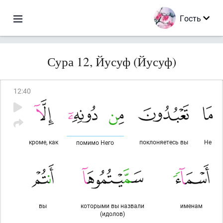
Гость
Сура 12, Йусуф (Йусуф)
12
:
40
кроме, как
поклоняетесь вы
Не
помимо Него
вы
которыми вы назвали
именам
(идолов)