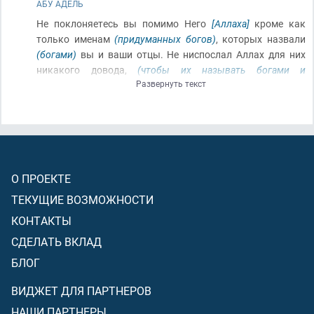
АБУ АДЕЛЬ
Не поклоняетесь вы помимо Него
[Аллаха]
кроме как
только именам
(придуманных богов)
, которых назвали
(богами)
вы и ваши отцы. Не ниспослал Аллах для них
никакого довода,
(чтобы их называть богами и
Развернуть текст
поклоняться им)
. Решение принадлежит только Аллаху
[только Он решает, кому следует поклоняться]
. Он
[Аллах]
повелел, чтобы не поклонялись вы
(никому)
, кроме Него.
Это – правильное верование, но однако большинство
людей не знает
(этого)
.
О ПРОЕКТЕ
ТЕКУЩИЕ ВОЗМОЖНОСТИ
КОНТАКТЫ
СДЕЛАТЬ ВКЛАД
БЛОГ
ВИДЖЕТ ДЛЯ ПАРТНЕРОВ
НАШИ ПАРТНЕРЫ