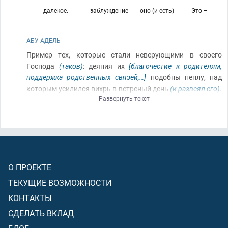
далекое.
заблуждение
оно (и есть)
Это –
АБУ АДЕЛЬ
Пример тех, которые стали неверующими в своего
Господа
(таков)
: деяния их
[благочестие к родителям,
поддержка родственных связей,…]
подобны пеплу, над
которым усилился вихрь в ветреный день
(и развеял его)
.
Развернуть текст
Не смогут они
[неверующие]
распоряжаться ничем из
того, что приобрели
[им за это не будет никакой награды в
День Суда]
. Это
[надежда на награду за благие деяния без
Веры]
(есть)
далёкое заблуждение!
О ПРОЕКТЕ
ТЕКУЩИЕ ВОЗМОЖНОСТИ
КОНТАКТЫ
СДЕЛАТЬ ВКЛАД