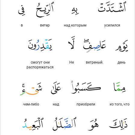
в
ветер
над которым
усилился
смогут они
Не
ветреный.
день
распоряжаться
чем-либо
над
приобрели
из того, что