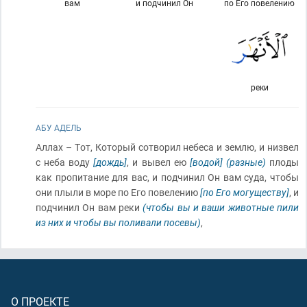
вам
и подчи­нил Он
по Его повелению
реки
АБУ АДЕЛЬ
Аллах – Тот, Который сотворил небеса и землю, и низвел
с неба воду
[дождь]
, и вывел ею
[водой]
(разные)
плоды
как пропитание для вас, и подчинил Он вам суда, чтобы
они плыли в море по Его повелению
[по Его могуществу]
, и
подчинил Он вам реки
(чтобы вы и ваши животные пили
из них и чтобы вы поливали посевы)
,
О ПРОЕКТЕ