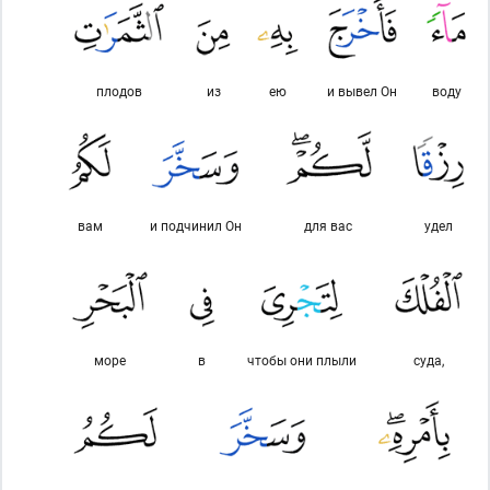
плодов
из
ею
и вывел Он
воду
вам
и подчинил Он
для вас
удел
море
в
чтобы они плыли
суда,