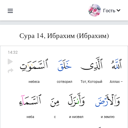
Гость
Сура 14, Ибрахим (Ибрахим)
14
:
32
небеса
сотворил
Тот, Который
Аллах –
неба
с
и низвел
и землю