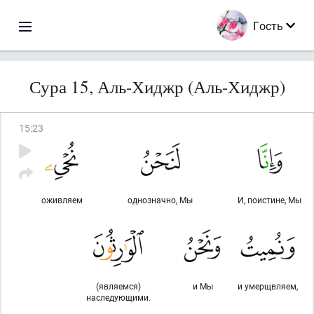
Гость
Сура 15, Аль-Хиджр (Аль-Хиджр)
15
:
23
оживляем
однозначно, Мы
И, поистине, Мы
(являемся)
и Мы
и умерщвляем,
наследующими.