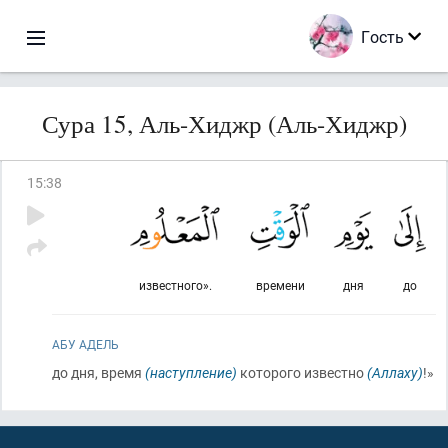
Гость
Сура 15, Аль-Хиджр (Аль-Хиджр)
15
:
38
известного».
времени
дня
до
АБУ АДЕЛЬ
до дня, время
(наступление)
которого известно
(Аллаху)
!»