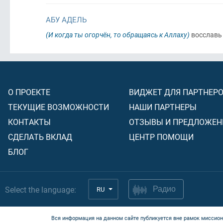
АБУ АДЕЛЬ
(И когда ты огорчён, то обращаясь к Аллаху)
восславь 
О ПРОЕКТЕ
ВИДЖЕТ ДЛЯ ПАРТНЕР
ТЕКУЩИЕ ВОЗМОЖНОСТИ
НАШИ ПАРТНЕРЫ
КОНТАКТЫ
ОТЗЫВЫ И ПРЕДЛОЖЕН
СДЕЛАТЬ ВКЛАД
ЦЕНТР ПОМОЩИ
БЛОГ
Select the language:
RU
Радио
Вся информация на данном сайте публикуется вне рамок миссион