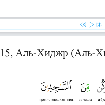
 15, Аль-Хиджр (Аль-Х
преклоняющихся ниц,
из числа
и бу