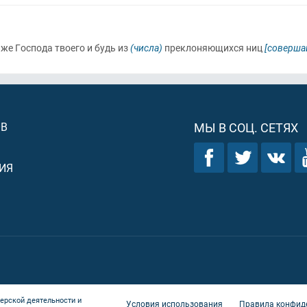
же Господа твоего и будь из
(числа)
преклоняющихся ниц
[соверша
ОВ
МЫ В СОЦ. СЕТЯХ
ИЯ
ерской деятельности и
Условия использования
Правила конфид