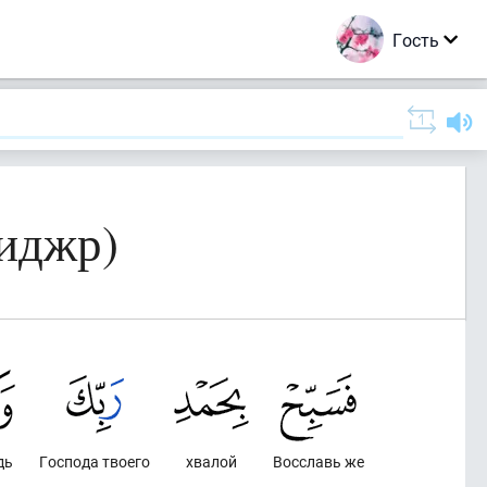
Гость
иджр)
дь
Господа твоего
хвалой
Восславь же