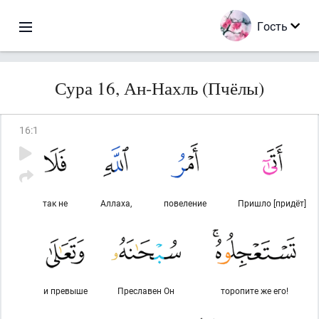
Гость
Сура 16, Ан-Нахль (Пчёлы)
16
:
1
так не
Аллаха,
повеление
Пришло [придёт]
и превыше
Преславен Он
торопите же его!