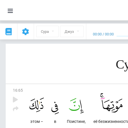
Сура
Джуз
00:00
/
00:00
Су
16
:
65
этом –
в
Поистине,
её безжизненност