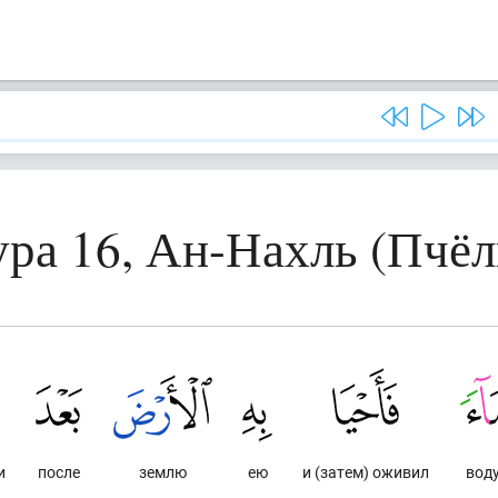
ра 16, Ан-Нахль (Пчё
и
после
землю
ею
и (затем) оживил
вод