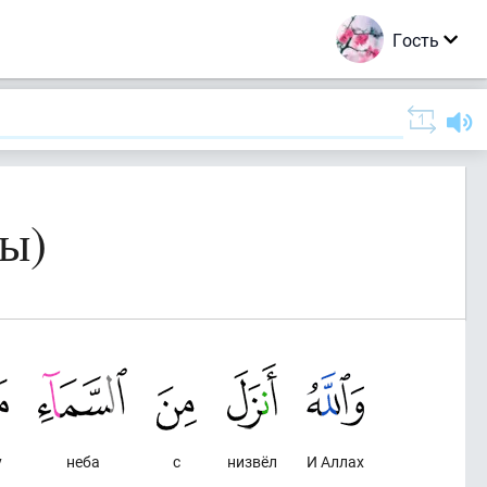
Гость
лы)
у
неба
с
низвёл
И Аллах