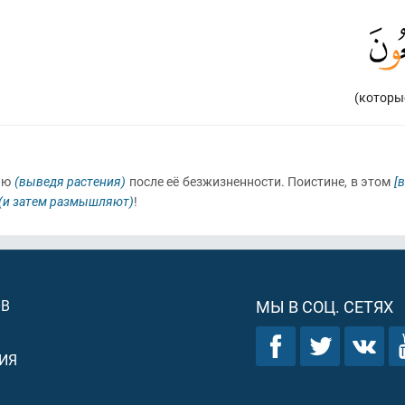
(которы
лю
(выведя растения)
после её безжизненности. Поистине, в этом
[
(и затем размышляют)
!
ОВ
МЫ В СОЦ. СЕТЯХ
ИЯ