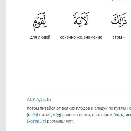
для людей
конечно же, знамение
этом –
АБУ АДЕЛЬ
потом питайся от всяких плодов и следуй по путям Г
[пчёл]
питьё
[мёд]
разного цвета, в котором
(есть)
исц
(которые)
размышляют.