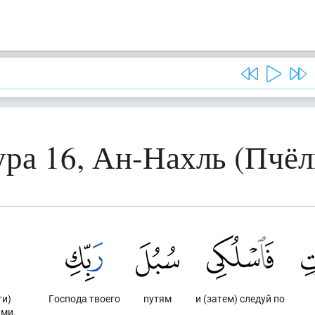
ра 16, Ан-Нахль (Пчё
ти)
Господа твоего
путям
и (затем) следуй по
ми.