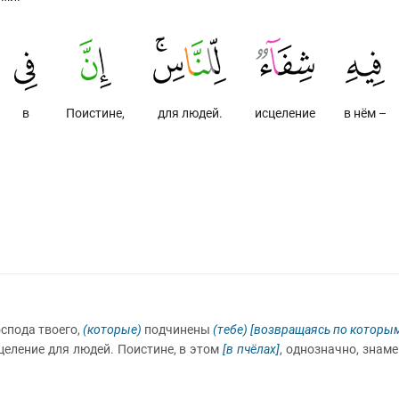
в
Поистине,
для людей.
исцеление
в нём –
оспода твоего,
(которые)
подчинены
(тебе)
[возвращаясь по которым
еление для людей. Поистине, в этом
[в пчёлах]
, однозначно, знам