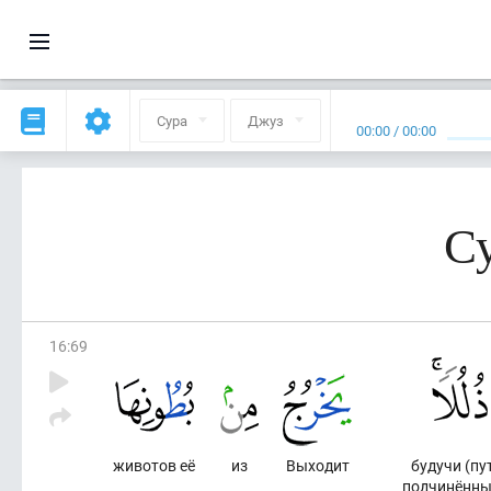
Сура
Джуз
00:00
/
00:00
Су
16
:
69
животов её
из
Выходит
будучи (пу
подчинённы