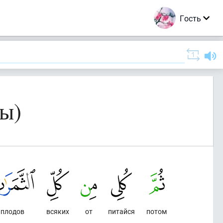
Гость
лы)
плодов
всяких
от
питайся
потом