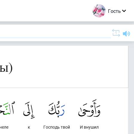
Гость
лы)
челе
к
Господь твой
И внушил