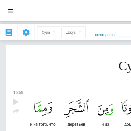
Сура
Джуз
00:00
/
00:00
Су
16
:
68
и из того, что
деревьев
и из
до