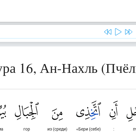
ра 16, Ан-Нахль (Пчё
ма
гор
из (среди)
«Бери (себе)
:
п