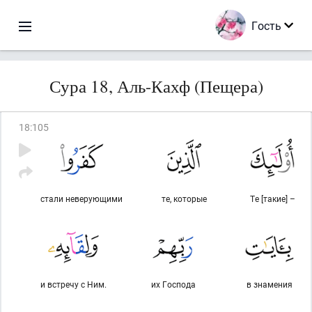
Гость
Сура 18, Аль-Кахф (Пещера)
18
:
105
стали неверующими
те, которые
Те [такие] –
и встречу с Ним.
их Господа
в знамения