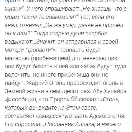
брата
. По­ис­ти­не, он ушёл из тяжести Земной
жизни“. У него спрашивают: „Не знаешь, что с
моим таким-то знакомым?“ Тот, ес­ли его
знал, отвечал: „Он же умер, разве не пришёл
он к вам?“ Тогда старые души скорбно
вздыхают: „Значит, он отправился к своей
матери Пропасти“
». Пропасть будет
матерью (прибежищем) для неверующих –
они будут бежать к ней или же их бу­дут ту­да
воло­чить, но иного прибежища они не
найдут. Жаркий Огонь превосходит огонь в
Земной жизни в семьдесят раз. Абу Ху­рай­ра
сообщил, что Пророк
ﷺ
сказал: «
Огонь,
который вы видите на Этом свете,
составляет семидесятую часть Ад­ско­го огня.
Его спросили: „Посланник Аллаха, и нашего