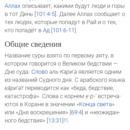
Аллах
описывает, какими будут люди и горы
в тот День [
101:4-5
]. Да­лее Ал­лах сообщает о
тех людях, которые попадут в Рай и о тех,
кто по­па­дёт в
Ад
[
101:6-11
].
Общие сведения
Название суры взято по первому аяту, в
котором говорится о Великом бедствии —
Дне суда.
Слово
аль-Кари‘а
является одним
из названий Судного дня. С арабского языка
к̣а̄­ри­‘ат̈
переводится как «беда, бедствие,
катастрофа». Слова с корнем
к̣-р-‘
встре­ча­
ют­ся в Коране в значении «
Конца света
»
или «Дня воскрешения» [
69:4
] и «неожи­дан­
но­го бед­ст­вия» [
13:31
]
.