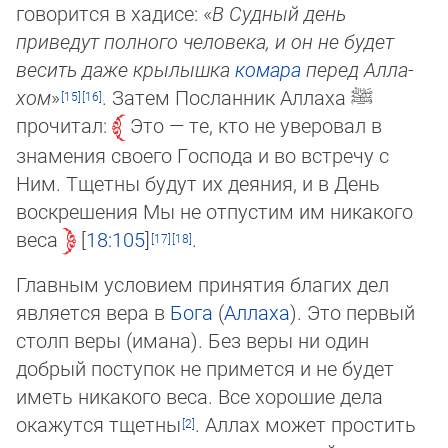
говорится в хадисе: «
В Судный день
приведут полного человека, и он не будет
весить даже крылышка
комара
перед Ал­ла­
хом
»
. Затем Посланник Аллаха
ﷺ
прочитал:
Это — те, кто не уверовал в
знамения своего Господа и во встречу с
Ним. Тщетны будут их деяния, и в День
воскрешения Мы не отпустим им никакого
ве­са
18:105
.
Главным условием принятия благих дел
является вера в
Бога
(
Аллаха
). Это первый
столп веры (имана). Без веры ни один
добрый пос­ту­пок не примется и не будет
иметь никакого веса. Все хорошие дела
окажутся тщет­ны
. Аллах может прос­тить