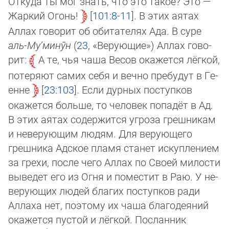
Откуда ты мог знать, что это такое? Это —
Жар­кий Огонь!
101:8-11
. В этих аятах
Аллах говорит об обитателях Ада. В суре
аль-Му’­ми­нӯн
(
23
, «Ве­рую­щие») Аллах го­во­
рит:
А те, чья чаша Ве­сов окажется лёгкой,
потеряют самих себя и вечно пребудут в Ге­
ен­не
23:103
. Если дурных пос­туп­ков
окажется больше, то человек попадёт в Ад.
В этих аятах содержится угроза грешникам
и неверующим людям. Для ве­рую­щего
грешника Адское пламя станет искуплением
за грехи, после чего Аллах по Своей милости
выведет его из Ог­ня и поместит в Раю. У не­
ве­рую­щих лю­дей благих поступков ради
Аллаха нет, поэтому их чаша благодеяний
окажется пус­той и лёгкой. Посланник