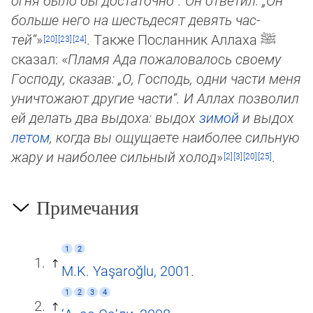
огня было бы достаточно“. Он ответил: „Он
больше него на шесть­де­сят де­вять час­
тей“
»
. Также Посланник Аллаха
ﷺ
сказал: «
Пламя Ада пожаловалось своему
Господу, сказав: „О, Гос­подь, од­ни час­ти меня
уничтожают другие части“. И Аллах позволил
ей делать два выдоха: выдох
зимой
и выдох
летом
, когда вы ощу­щае­те наи­бо­лее сильную
жару и наи­бо­лее сильный хо­лод
»
.
Примечания
1
2
M.K. Yaşaroğlu, 2001
.
1
2
3
4