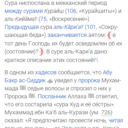
Сура ниспослана в мекканский период
между сурами
К̣у­райш
(
106
, «Ку­paй­ши­ты») и
аль-К̣и­йа̄­мат̈
(
75
, «Вос­кре­се­ние»).
Предыдущая
сура
аль-К̣а̄­ри­‘ат̈
(
101
, «Со­кру­
шаю­щая бе­да»)
заканчивается
аятом:
в
тот день Господь их будет осведомлен об их
(сос­тоя­нии)?
. В суре аль-Кари‘а дано
краткое описание этих состоя­ний
.
В одном из
хадисов
сообщается, что
Абу
Бакр ас-Сиддик
увидел у
пророка
Му­хам­
ма­да
ﷺ
седые волосы и спросил о них у
Пророка
ﷺ
.
Посланник
Аллаха
ﷺ
отве­тил,
что его со­ста­рила «сура Худ и её сёстры».
Мухаммад ибн Ка‘б аль-Курази (ум.
726
)
ска­зал: «
Я пред­почитаю провести ночь,
читая