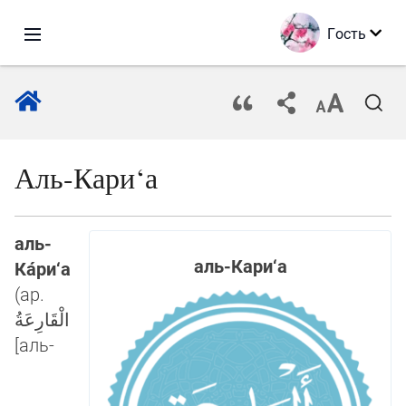
Гость
Аль-Кари‘а
аль-
аль-Кари‘а
Ка́ри‘а
(ар.
الْقَارِعَةُ
[аль-