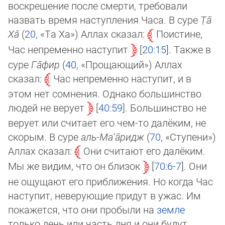
воскрешение после смер­ти, требовали
назвать время наступления Часа. В суре
Т̣а̄
Ха̄
(
20
, «Та Ха») Аллах ска­зал:
Поистине,
Час непременно нас­ту­пит
20:15
. Также в
суре
Га̄­фир
(
40
, «Про­щаю­щий») Аллах
сказал:
Час непременно наступит, и в
этом нет сомнения. Однако большинство
людей не веру­ет
40:59
. Большинство не
верует или считает его чем-то далёким, не
скорым. В суре
аль-Ма­‘а̄­ридж
(
70
, «Сту­пе­ни»)
Аллах сказал:
Они считают его далёким.
Мы же видим, что он бли­зок
70:6-7
. Они
не ощущают его приближения. Но когда Час
наступит, неве­рую­щие придут в ужас. Им
покажется, что они пробыли на
земле
только день или часть дня и они будут