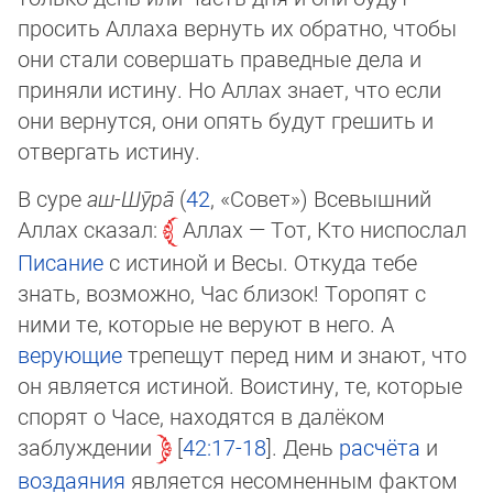
просить Аллаха вернуть их обратно, что­бы
они стали совершать праведные дела и
приняли истину. Но Аллах знает, что ес­ли
они вернутся, они опять будут грешить и
отвергать истину.
В суре
аш-Шӯ­ра̄
(
42
, «Со­вет») Всевышний
Аллах сказал:
Аллах — Тот, Кто ниспослал
Писание
с истиной и Ве­сы. Откуда тебе
знать, возможно, Час близок! Торопят с
ними те, которые не веруют в него. А
верующие
трепещут перед ним и знают, что
он яв­ля­ет­ся истиной. Воистину, те, которые
спорят о Часе, находятся в далёком
заблужде­нии
42:17-18
. День
расчёта
и
воздаяния
является несомненным фактом