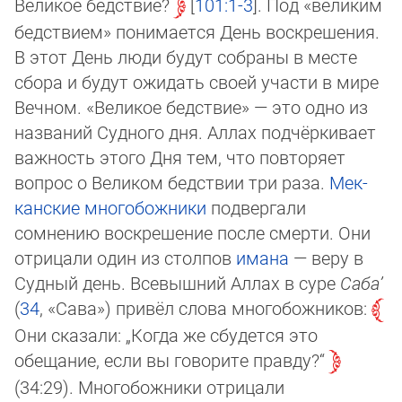
Ве­ли­кое бед­ст­вие?
101:1-3
. Под «великим
бедствием» понимается День воскре­ше­ния.
В этот День люди будут собраны в месте
сбора и будут ожидать своей участи в мире
Веч­ном. «Великое бедствие» — это одно из
названий Судного дня. Аллах под­чёр­кива­ет
важность этого Дня тем, что повторяет
вопрос о Великом бедствии три раза.
Мек­
кан­ские
многобожники
подвергали
сомнению воскрешение после смер­ти. Они
отрицали один из столпов
имана
— веру в
Судный день. Всевышний Аллах в суре
Са­ба’
(
34
, «Са­ва») привёл слова многобожников:
Они сказали: „Когда же сбудется это
обещание, если вы говорите правду?“
(34:29). Многобожники отрицали