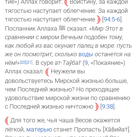
тие») Аллах говорит:
Воистину, за каждой
тягостью насту­па­ет об­лег­чение. За каждой
тягостью насту­па­ет об­лег­че­ние
94:5-6
.
Посланник Аллаха
ﷺ
сказал: «
Мир Этот в
сравнении с ми­ром Веч­ным по­до­бен тому,
как любой из вас окунает палец в море: пусть
же он посмотрит, сколько
воды
останется на
нём!
»
. В суре
ат-Таў­бат̈
(
9
, «По­кая­ние»)
Аллах сказал:
Неужели вы
довольствуетесь Мирской жизнью больше,
чем Пос­лед­ней жиз­нью? Но пре­хо­дя­щее
удовольствие мирской жизни по сравнению
с Последней жизнью нич­тож­но
9:38
.
Для того же, чья чаша Весов окажется
лёгкой,
матерью
станет Пропасть [Ха̄в̌ийат̈].