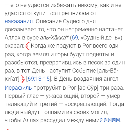
— его не удастся избежать никому, как и не
удастся откупиться грешникам от
наказания
. Описание Суд­но­го дня
доказывает то, что он непременно настанет.
Аллах в суре
аль-Х̣а̄к̣­к̣ат̈
(
69
, «Суд­ный день»)
сказал:
Когда же подуют в Рог всего один
раз, когда земля и горы будут подняты и
разобьются, превратившись в песок за один
раз, в тот День наступит Событие [аль-В̌а̄­
к̣и­‘ат̈]
69:13-15
. В День воздаяния ангел
Исрафиль
протрубит в Рог [ас̣-С̣ӯр] три ра­за.
Первый глас — ужасающий, второй — умер­
тв­ляю­щий и третий — вос­кре­шаю­щий. Тогда
люди выйдут толпами из своих могил,
чтобы Аллах рассудил меж­ду ни­ми
.