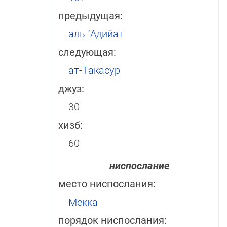
предыдущая:
аль-‘Адийат
следующая:
ат-Такасур
джуз:
30
хизб:
60
ниспослание
место ниспослания:
Мекка
порядок ниспослания: