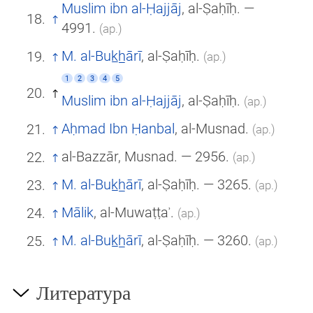
Muslim ibn al-Ḥajjāj
, al-Ṣaḥīḥ. —
4991.
(ар.)
M. al-Buk̲h̲ārī
, al-Ṣaḥīḥ.
(ар.)
1
2
3
4
5
Muslim ibn al-Ḥajjāj
, al-Ṣaḥīḥ.
(ар.)
Aḥmad Ibn Ḥanbal
, al-Musnad.
(ар.)
al-Bazzār, Musnad. — 2956.
(ар.)
M. al-Buk̲h̲ārī
, al-Ṣaḥīḥ. — 3265.
(ар.)
Mālik
, al-Muwaṭṭaʾ.
(ар.)
M. al-Buk̲h̲ārī
, al-Ṣaḥīḥ. — 3260.
(ар.)
Литература