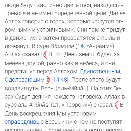
люди будут хаотично двигаться, находясь в
тре­во­ге и не имея определённой цели. Далее
Аллах говорит о горах, которые кажутся ог­
ром­ны­ми и устойчивыми. Они также придут
в движение, а затем превратятся в пыль и
ис­чез­нут. В суре
Иб­ра̄­хӣм
(
14
, «Ав­ра­ам»)
Аллах сказал:
В тот День земля будет за­
ме­не­на дру­гой, равно как и небеса, и они
предстанут перед Аллахом,
Единственным
,
Одо­ле­ваю­щим
14:48
. После этого будут
воздвигнуты Весы [аль-Мӣза̄н]. На этих Ве­
сах бу­дут деяния каждого человека. Аллах в
суре
аль-Ан­би­йа̄’
(
21
, «Про­ро­ки») сказал:
В
День воскрешения Мы установим
справедливые
Весы, и ни с кем не поступят
не­сп­ра­вед­ли­во. Если найдётся нечто весом