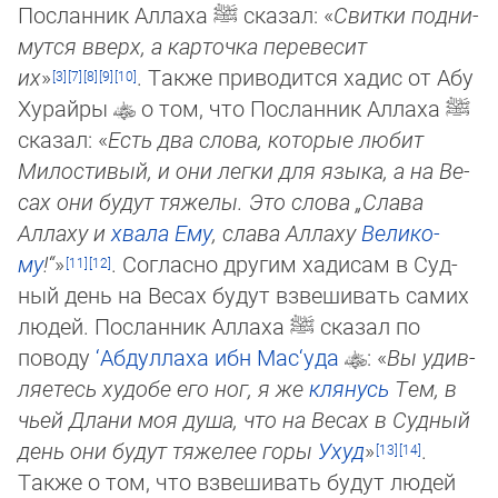
Пос­лан­ник Аллаха
ﷺ
сказал: «
Свитки под­ни­
мут­ся вверх, а карточка перевесит
их
»
. Также приводится хадис от Абу
Ху­рай­ры
о том, что Посланник Аллаха
ﷺ
сказал: «
Есть два слова, которые любит
Милостивый, и они легки для языка, а на Ве­
сах они будут тяжелы. Это слова „Слава
Аллаху и
хвала Ему
, слава Аллаху
Велико­
му
!“
»
. Согласно другим хадисам в Суд­
ный день на Весах будут взвешивать самих
людей. Посланник Аллаха
ﷺ
сказал по
поводу
‘Абдуллаха ибн Мас‘уда
: «
Вы удив­
ляе­тесь худобе его ног, я же
клянусь
Тем, в
чьей Длани моя душа, что на Весах в Судный
день они будут тяжелее горы
Ухуд
»
.
Также о том, что взвешивать будут людей