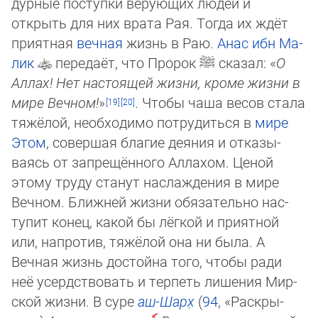
дур­ные пос­туп­ки верующих людей и
открыть для них врата Рая. Тогда их ждёт
приятная
вечная
жизнь в Раю.
Анас ибн Ма­
лик
передаёт, что Пророк
ﷺ
сказал: «
О
Аллах! Нет настоящей жизни, кроме жизни в
мире Веч­ном!
»
. Чтобы чаша ве­сов стала
тяжёлой, необходимо потрудиться в
мире
Этом
, совершая благие деяния и от­ка­зы­
ваясь от запрещённого Ал­ла­хом. Ценой
этому труду станут наслаждения в мире
Вечном. Ближней жизни обяза­тель­но нас­
тупит конец, какой бы лёг­кой и при­ят­ной
или, напротив, тяжёлой она ни была. А
Вечная жизнь достойна того, чтобы ради
неё усердствовать и тер­петь ли­ше­ния Мир­
ской жизни. В суре
аш-Шарх̣
(
94
, «Рас­кры­