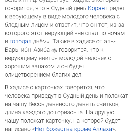
го­во­рится, что в Судный день
Коран
придёт
к верующему в виде мо­ло­до­го человека с
бледным лицом и ответит, что он тот, из-за
которого этот верующий «не спал по ночам
и
голодал
днём». Также в хадисе от аль-
Бары ибн ‘Азиба
говорится, что к
верующему явится молодой человек с
хорошим запахом и он будет
олицетворением благих дел.
В хадисе о карточках говорится, что
человека приведут в Судный день и положат
на чашу Весов девяносто девять свитков,
длина каждого до горизонта. На другую
чашу положат карточку, на которой будет
написано «
Нет божества кроме Аллаха
».