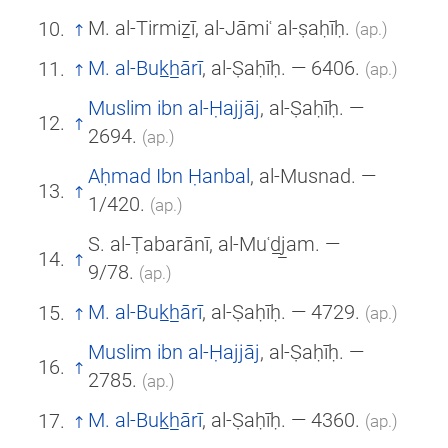
M. al-Tirmiẕī, al-Jāmiʿ al-ṣaḥīḥ.
(ар.)
M. al-Buk̲h̲ārī
, al-Ṣaḥīḥ. — 6406.
(ар.)
Muslim ibn al-Ḥajjāj
, al-Ṣaḥīḥ. —
2694.
(ар.)
Aḥmad Ibn Ḥanbal
, al-Musnad. —
1/420.
(ар.)
S. al-Ṭabarānī, al-Muʿd̲j̲am. —
9/78.
(ар.)
M. al-Buk̲h̲ārī
, al-Ṣaḥīḥ. — 4729.
(ар.)
Muslim ibn al-Ḥajjāj
, al-Ṣaḥīḥ. —
2785.
(ар.)
M. al-Buk̲h̲ārī
, al-Ṣaḥīḥ. — 4360.
(ар.)