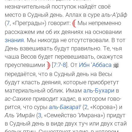
незначительный поступок найдёт своё
место в Судный день. Аллах в суре
аль-А‘­ра̄ф
(
7
, «Пре­гра­ды») говорит:
Мы непременно
рас­ска­жем им об их дея­ни­ях на основании
знания
. Мы никогда не отсутствовали. В тот
День взвешивать будут правильно. Те, чья
чаша Весов бу­дет перевешивать, окажутся
пре­успевши­ми
7:7-8
. От
Ибн ‘Аббаса
передаётся, что в Судный день на Весы
будут класть деяния, которые приобретут
материальный облик. Имам
аль-Бухари
в
ас-Сахихе
приводит хадис, в котором го­во­
рит­ся, что суры
аль-Ба­к̣а­рат̈
(
2
, «Ко­ро­ва») и
А̄ль ‘Им­ра̄н
(
3
, «Се­мей­ст­во ‘Им­ра­на») придут
в Судный день в виде двух туч или двух стай
белых птиц. Существует хадис, в котором