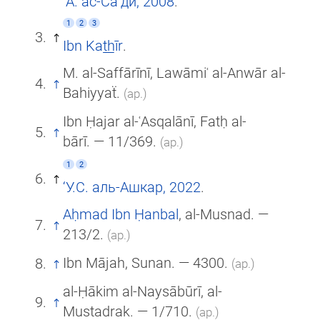
‘А. ас-Са‘ди, 2008
.
1
2
3
Ibn Kat̲h̲īr
.
M. al-Saffārīnī, Lawāmiʿ al-Anwār al-
Bahiyyaẗ.
(ар.)
Ibn Ḥajar al-ʿAsqalānī, Fatḥ al-
bārī. — 11/369.
(ар.)
1
2
‘У.С. аль-Ашкар, 2022
.
Aḥmad Ibn Ḥanbal
, al-Musnad. —
213/2.
(ар.)
Ibn Mājah, Sunan. — 4300.
(ар.)
al-Ḥākim al-Naysābūrī, al-
Mustadrak. — 1/710.
(ар.)