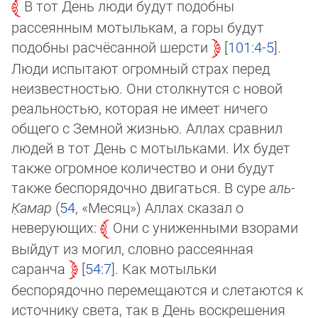
В тот День люди будут подобны
рассеянным мотылькам, а горы будут
подобны рас­чёсанной шерсти
101:4-5
.
Люди испытают огромный страх перед
неизвест­нос­тью. Они столкнутся с новой
реальностью, которая не имеет ничего
общего с Земной жиз­нью. Аллах сравнил
людей в тот День с мотыльками. Их будет
также огромное ко­ли­чес­тво и они будут
также беспорядочно двигаться. В суре
аль-
К̣а­мар
(
54
, «Ме­сяц») Ал­лах ска­зал о
неверующих:
Они с униженными взорами
выйдут из могил, словно рас­се­ян­ная
саранча
54:7
. Как мотыльки
беспорядочно перемещаются и слетаются к
ис­точ­ни­ку света, так в День воскреше­ния