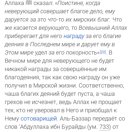
Аллаха
ﷺ
ска­зал: «
Поистине, когда
неверующий совершает благое дело, ему
даруется за это что-то их мирских благ. Что
же касается верующего, то Всевышний Аллах
приберегает для него
награду
за его благие
деяния в Пос­лед­нем мире и дарует ему в
Этом мире удел за его покор­ность
»
. В
Вечном мире для неверующего не будет
никакой на­гра­ды за со­вер­шённые им
благодеяния, так как свою награду он уже
получил в Мирской жизни. Соответственно,
чаша бла­гих дея­ний будет пуста, а чаша
грехов не исчезнет, ведь Аллах не прощает
тех, кто не уверовал в Него и приобщал к
Нему
со­то­ва­ри­щей
. Аль-Баззар передаёт со
слов ‘Абдуллаха ибн Бурайды (ум.
733
) от