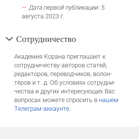
Дата первой публикации
: 5
августа 2023 г.
Сотрудничество
Академия Корана при­гла­ша­ет к
сотруд­ни­чест­ву авторов статей,
редакто­ров, пере­вод­чи­ков, волон­
тёров и т. д. Об ус­ло­виях сотрудни­
чест­ва и других интере­сую­щих Вас
вопросах мо­же­те спросить в
на­шем
Те­ле­грам-ак­каунте
.