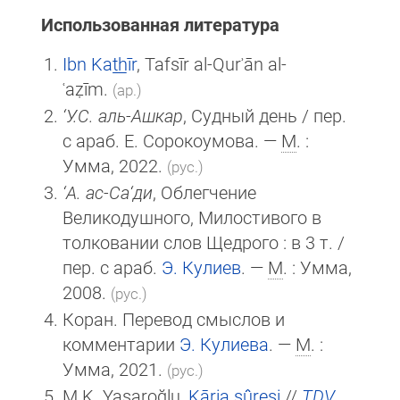
Использованная литература
Ibn Kat̲h̲īr
, Tafsīr al-Qurʾān al-
ʿaẓīm.
(ар.)
‘У.С. аль-Ашкар
, Судный день / пер.
с араб. Е. Сорокоумова. —
М
. :
Умма, 2022.
(рус.)
‘А. ас-Са‘ди
, Облегчение
Великодушного, Милостивого в
толковании слов Щедрого : в 3 т. /
пер. с араб.
Э. Кулиев
. —
М
. : Умма,
2008.
(рус.)
Коран. Перевод смыслов и
комментарии
Э. Кулиева
. —
М
. :
Умма, 2021.
(рус.)
M.K. Yaşaroğlu,
Kāria sûresi
//
TDV