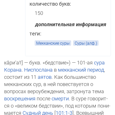
количество букв:
150
дополнительная информация
теги:
Мекканские суры
Суры (алф.)
к̣а̄ри‘ат̈] — букв. «бед­ст­вие»‎) — 101-ая
сура
Ко­ра­на
.
Нис­пос­ла­на
в
мек­кан­ский период
,
состоит из 11
аятов
. Как боль­шин­ст­во
мекканских сур, в ней повест­ву­ет­ся о
вопросах веро­убеж­де­ния, за­тро­нута тема
воскрешения
после
смерти
. В суре го­во­рит­
ся о «ве­ли­ком бедствии», под которым по­ни­
мается
Судный день
[
101:1-3
]. Все­выш­ний