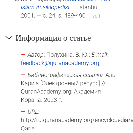
İslâm Ansiklopedisi
. — İstanbul,
2001. — c. 24. s. 489-490.
(тур.)
Информация о статье
Автор
: Полухина, В. Ю.;
E-mail:
feedback@quranacademy.org
.
Библиографическая ссылка:
Аль-
Кари‘а [Электронный ресурс] //
QuranAcademy.org: Академия
Корана. 2023 г.
URL:
http://ru.quranacademy.org/encyclopedia/ar
Qaria