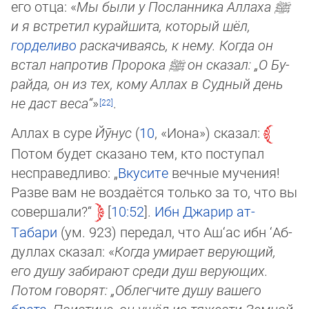
его отца: «
Мы были у Посланника Аллаха
ﷺ
и я встре­тил ку­рай­ши­та, который шёл,
горделиво
раскачиваясь, к нему. Когда он
встал напротив Пророка
ﷺ
он сказал: „О Бу­
рай­да, он из тех, ко­му Ал­лах в Судный день
не даст ве­са“
»
.
Аллах в суре
Йӯ­нус
(
10
, «Иона») сказал:
Потом будет сказано тем, кто поступал
несправедливо: „
Вкусите
вечные мучения!
Раз­ве вам не воздаётся только за то, что вы
совер­ша­ли?“
10:52
.
Ибн Джарир ат-
Табари
(ум. 923) передал, что Аш‘ас ибн ‘Аб­
дул­лах сказал: «
Когда умирает верующий,
его душу забирают среди душ верующих.
Потом говорят: „Облегчите душу вашего