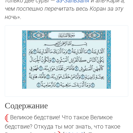
толь­ко две суры —
аз-Зальзаля
и аль-Кари‘а,
чем пос­пеш­но пе­речитать весь Коран за эту
ночь
».
Содержание
Великое бедствие! Что такое Великое
бедствие? Откуда ты мог знать, что такое