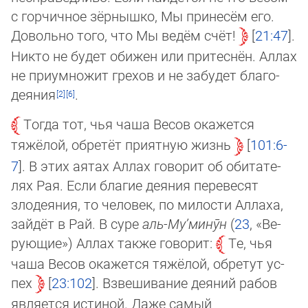
с горчичное зёрнышко, Мы принесём его.
Довольно того, что Мы ведём счёт!
21:47
.
Ни­кто не будет обижен или притеснён. Аллах
не при­ум­но­жит грехов и не забудет благо­
дея­ния
.
Тогда тот, чья чаша Весов окажется
тяжёлой, обретёт приятную жизнь
101:6-
7
. В этих аятах Аллах говорит об оби­та­те­
лях Рая. Если благие деяния перевесят
злодеяния, то человек, по милости Аллаха,
зайдёт в Рай. В суре
аль-Му’­ми­нӯн
(
23
, «Ве­
рую­щие») Аллах также го­ворит:
Те, чья
чаша Весов окажется тяжёлой, обретут ус­
пех
23:102
. Взвешивание деяний рабов
является истиной. Даже самый