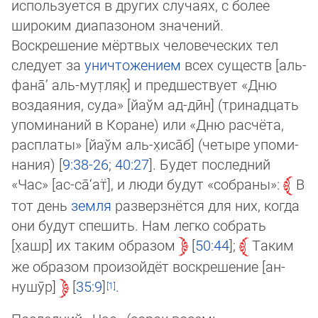
используется в других слу­ча­ях, с более
широ­ким диа­па­зоном значений.
Воскрешение мёртвых чело­ве­чес­ких тел
следует за
уничто­же­ни­ем
всех существ [аль-
фана̄’ аль-мут̣ляк̣] и предшест­ву­ет «Дню
воз­даяния, суда» [йаўм ад-дӣн] (тринадцать
упоминаний в Коране) или «Дню рас­чё­та,
расп­ла­ты» [йаўм аль-х̣иса̄б] (четыре упо­ми­
на­ния) [
9:38-26
;
40:27
]. Будет последний
«Час» [ас-са̄‘ат̈], и люди будут «собраны»:
В
тот день
земля
раз­верз­нётся для них, ког­да
они бу­дут спешить. Нам легко собрать
[х̣ашр] их таким образом
50:44
;
Таким
же об­ра­зом произойдёт воскрешение [ан-
нушӯр]
35:9
.