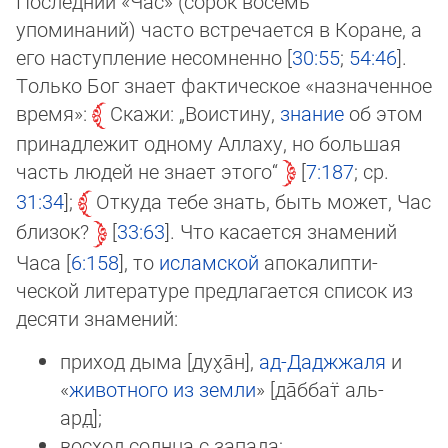
Последний «Час» (сорок восемь
упоминаний) часто встречается в Коране, а
его нас­туп­ле­ние несомненно [
30:55
;
54:46
].
Только Бог знает фактическое «назначенное
вре­мя»:
Скажи: „Воистину,
знание
об этом
принадлежит одному Аллаху, но большая
часть лю­дей не знает этого“
[
7:187
; ср.
31:34
];
Откуда тебе знать, быть может, Час
бли­зок?
33:63
. Что касается знамений
Часа [
6:158
], то
исламской
апо­калип­ти­
ческой ли­те­ра­туре предлагается список из
десяти знамений:
приход дыма [дух̮а̄н],
ад-Даджжаля
и
«
животного из земли
» [да̄ббат̈ аль-
ард̣];
восход солнца с запада;