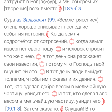
затрубят в Рог [ас̣-с̣ӯр], и Мы соберём их
[тво­ре­ния] всех вместе
18:99
.
Сура
аз-Заль­за­лят̈
(
99
, «Зе­мле­тря­се­ние»)
очень хорошо описывает последние
события истории:
Когда земля
содрогнётся от сотрясений,
когда земля
извергнет свою ношу,
и человек спросит,
что же с нею,
в тот день она расскажет
свои известия,
потому что Господь твой
внушит ей это.
В тот день люди выйдут
толпами, чтобы им показали их деяния.
Тот, кто сделал добро весом в мельчайшую
частицу, уви­дит его.
И тот, кто сделал зло
весом в мельчайшую частицу, уви­дит его
99:1-8
. Затем сказано:
Слушай! В тот