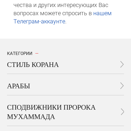
чест­ва и других интере­сую­щих Вас
вопросах мо­же­те спросить в
на­шем
Те­ле­грам-ак­каунте
.
КАТЕГОРИИ
СТИЛЬ КОРАНА
АРАБЫ
СПОДВИЖНИКИ ПРОРОКА
МУХАММАДА