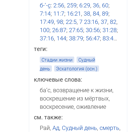
б-‘-с̱
:
2:56
,
259
;
6:29
,
36
,
60
;
7:14
;
11:7
;
16:21
,
38
,
84
,
89
;
17:49
,
98
;
22:5
,
7
23:16
,
37
,
82
,
100
;
26:87
;
27:65
;
30:56
;
31:28
;
37:16
,
144
;
38:79
;
56:47
;
83:4
…
теги:
Стадии жизни
Судный
день
Эсхатология (осн.)
ключевые слова:
ба‘с, возвращение к жизни,
воскрешение из мёртвых,
воскресение, оживление
см. также:
Рай,
Ад
,
Судный день
,
смерть
,