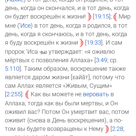
день, когда он скончался, и в тот день, когда
он будет воскрешён к жизни!
19:15
;
Мир
мне (
‘Исе
) в тот день, когда я родился, в тот
день, когда я скончаюсь, и в тот день, когда
я буду воскрешён к жизни
19:33
. И сам
пророк ‘Иса
утверждает: «я ожив­лю
мёртвых с позволения Аллаха» [
3:49
; ср.
5:110
]. Таким образом, воскрешение также
является даром жизни [х̣айа̄т], по­то­му что
сам Аллах является «Живым, Сущим»
[
2:255
]:
Как вы можете не
веровать
в
Аллаха, тогда как вы были мертвы, и Он
оживил вас? Потом Он умертвит вас, потом
оживит (снова в День воскрешения), а по­
том вы будете возвращены к Нему
[
2:28
;