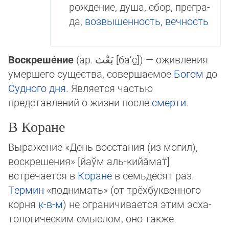
рождение, душа, сбор, пре­гра­
да,
возвышенность
,
вечность
Воскреше́ние
(ар.
بَعْث
[ба‘с̱]‎) — оживления
умер­ше­го существа, совер­шае­мое
Богом
до
Суд­но­го дня
. Является частью
представлений о жиз­ни пос­ле
смерти
.
В Коране
Выражение «День восстания (из могил),
воскрешения» [йаўм аль-к̣ийа̄мат̈]
встречается в
Коране
в семьдесят раз.
Термин
«поднимать» (от трёхбуквенного
корня
к̣-в-м
) не ог­раничивается этим эс­ха­
тологическим смыслом, оно так­же