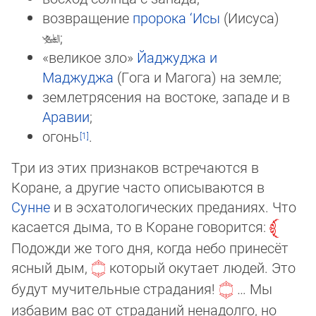
возвращение
пророка
‘Исы
(Иисуса)
;
«великое зло»
Йаджуджа и
Маджуджа
(Гога и Магога) на земле;
землетрясения на востоке, западе и в
Аравии
;
огонь
.
Три из этих признаков встречаются в
Коране, а другие часто описываются в
Сунне
и в эсхатологических преданиях. Что
ка­са­ется дыма, то в Коране говорится:
Подожди же того дня, когда небо принесёт
ясный дым,
который окутает людей. Это
будут мучительные страдания!
… Мы
избавим вас от страданий ненадолго, но