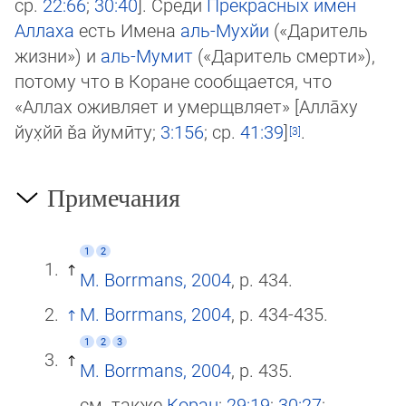
ср.
22:66
;
30:40
]. Среди
Прекрасных имён
Аллаха
есть Имена
аль-Мухйи
(«Даритель
жизни») и
аль-Мумит
(«Даритель смер­ти»),
потому что в Коране сообщается, что
«Аллах оживляет и умерщвляет» [Алла̄ху
йух̣йӣ в̌а йу­мӣ­ту;
3:156
; ср.
41:39
]
.
Примечания
1
2
M. Borrmans, 2004
, p. 434.
M. Borrmans, 2004
, p. 434-435.
1
2
3
M. Borrmans, 2004
, p. 435.
см. также
Коран
:
29:19
;
30:27
;