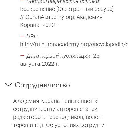
Библиографическая ссылка:
Воскрешение [Электронный ресурс]
// QuranAcademy.org: Академия
Корана. 2022 г.
URL:
http://ru.quranacademy.org/encyclopedia/a
Дата первой публикации
: 25
августа 2022 г.
Сотрудничество
Академия Корана при­гла­ша­ет к
сотруд­ни­чест­ву авторов статей,
редакто­ров, пере­вод­чи­ков, волон­
тёров и т. д. Об ус­ло­виях сотрудни­