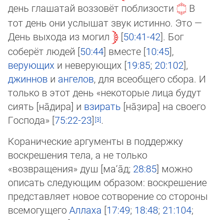
день глашатай воззовёт поблизости
В
тот день они услышат звук ис­тин­но. Это —
День выхода из могил
50:41-42
. Бог
соберёт людей [
50:44
] вместе [
10:45
],
верующих
и неверующих [
19:85
;
20:102
],
джиннов
и
ангелов
, для всеобщего сбора. И
только в этот день «некоторые лица будут
сиять [на̄­д̣и­ра] и
взирать
[на̄­з̣и­ра] на своего
Господа» [
75:22-23
]
.
Коранические аргументы в поддержку
воскрешения тела, а не только
«возвращения» душ [ма‘а̄д;
28:85
] можно
описать сле­дую­щим образом: воскрешение
представляет новое сотворение со стороны
всемогущего
Аллаха
[
17:49
;
18:48
;
21:104
;