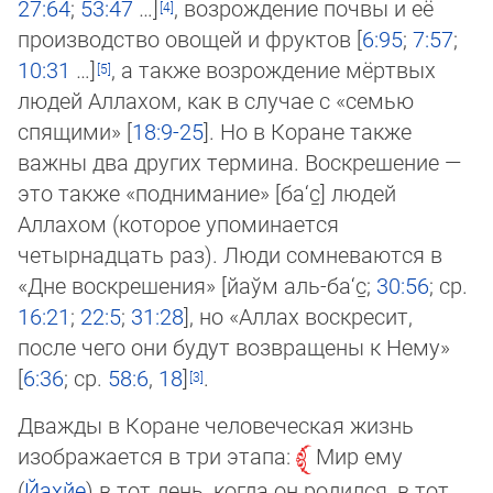
27:64
;
53:47
…]
, возрождение почвы и её
производство овощей и фруктов [
6:95
;
7:57
;
10:31
…]
, а также возрождение мёр­твых
лю­дей Аллахом, как в случае с «семью
спящими» [
18:9-25
]. Но в Коране также
важны два других термина. Воскреше­ние —
это так­же «поднимание» [ба‘с̱] людей
Аллахом (которое упоминается
четырнадцать раз). Люди сомневаются в
«Дне вос­кре­ше­ния» [йаўм аль-ба‘с̱;
30:56
; ср.
16:21
;
22:5
;
31:28
], но «Аллах воскресит,
после чего они будут возвращены к Нему»
[
6:36
; ср.
58:6
,
18
]
.
Дважды в Коране человеческая жизнь
изображается в три этапа:
Мир ему
(
Йахйе
) в тот день, когда он родился, в тот