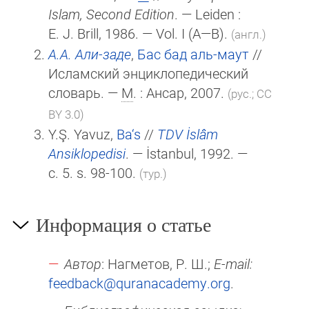
Islam, Second Edition
. — Leiden :
E. J. Brill
, 1986. — Vol. I (A—B).
(англ.)
А.А. Али-заде
,
Бас бад аль-маут
//
Исламский энциклопедический
словарь. —
М
. : Ансар, 2007.
(рус.; CC
BY 3.0)
Y.Ş. Yavuz,
Ba‘s
//
TDV İslâm
Ansiklopedisi
. — İstanbul, 1992. —
c. 5. s. 98-100.
(тур.)
Информация о статье
Автор
: Нагметов, Р. Ш.;
E-mail:
feedback@quranacademy.org
.