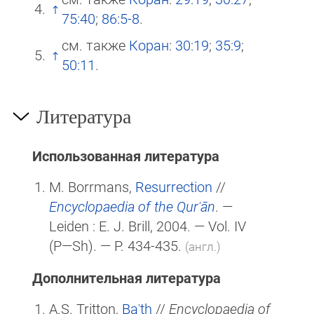
75:40
;
86:5-8
.
см. также
Коран
:
30:19
;
35:9
;
50:11
.
Литература
Использованная литература
M. Borrmans,
Resurrection
//
Encyclopaedia of the Qurʾān
. —
Leiden :
E. J. Brill
, 2004. — Vol. IV
(P—Sh)
. — P. 434-435.
(англ.)
Дополнительная литература
A.S. Tritton,
Baʿt̲h̲
//
Encyclopaedia of