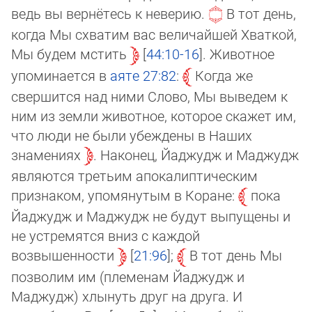
ведь вы вернётесь к неверию.
В тот день,
когда Мы схватим вас величайшей Хваткой,
Мы будем мстить
44:10-16
. Животное
упоминается в
аяте
27:82
:
Когда же
свершится над ними Слово, Мы выведем к
ним из земли животное, которое скажет им,
что люди не были убеждены в На­ших
знамениях
. Наконец, Йаджудж и Маджудж
являются третьим апокалиптическим
признаком, упомянутым в Ко­ра­не:
по­ка
Йаджудж и Маджудж не будут выпущены и
не устремятся вниз с каждой
возвышенности
21:96
;
В тот день Мы
поз­во­лим им (племенам Йаджудж и
Маджудж) хлынуть друг на друга. И