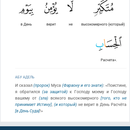
в День
верит
не
высокомерного (который)
Расчета».
АБУ АДЕЛЬ
И сказал
(пророк)
Муса
(Фараону и его знати)
: «Поистине,
я обратился
(за защитой)
к Господу моему и Господу
вашему от
(зла)
всякого высокомерного
[того, кто не
принимает Истину]
,
(и который)
не верит в День Расчёта
[в День Суда]
!»