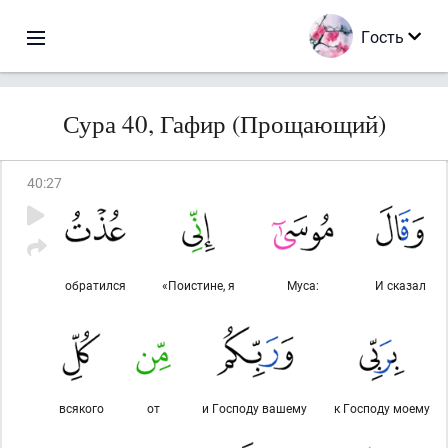
Гость
Сура 40, Гафир (Прощающий)
40
:
27
обратился
«Поистине, я
Муса:
И сказал
всякого
от
и Господу вашему
к Господу моему