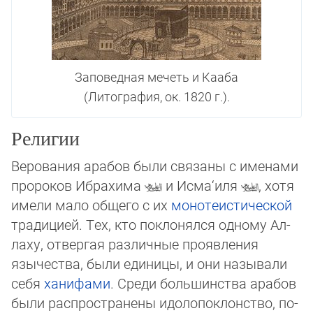
Заповедная мечеть и Кааба
(Литография, ок. 1820 г.).
Религии
Верования арабов были связаны с именами
пророков Ибрахима
и Исма‘иля
, хотя
имели мало общего с их
монотеистической
традицией. Тех, кто поклонялся одному Ал­
ла­ху, отвергая различные проявления
язычества, были единицы, и они называли
се­бя
ханифами
. Среди большинства арабов
были распространены идолопоклонство, по­