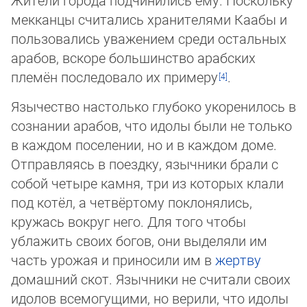
Жители го­ро­да подчинились ему. Поскольку
мекканцы считались хранителями Каабы и
пользовались уважением среди остальных
ара­бов, вскоре большинство арабских
племён последовало их примеру
.
Язычество настолько глубоко укоренилось в
сознании арабов, что идолы были не только
в каждом поселении, но и в каж­дом доме.
Отправляясь в поездку, язычники брали с
собой четыре камня, три из которых клали
под котёл, а четвёртому пок­ло­ня­лись,
кружась вокруг него. Для того чтобы
ублажить своих богов, они выделяли им
часть урожая и приносили им в
жер­тву
домашний скот. Язычники не считали своих
идолов всемогущими, но верили, что идолы