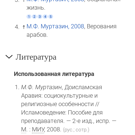
жизнь.
1
2
3
4
5
М.Ф. Муртазин, 2008
, Верования
арабов.
Литература
Использованная литература
М.Ф. Муртазин
, Доисламская
Аравия: социокультурные и
религиозные особенности //
Исламоведение: Пособие для
преподавателя. — 2-е изд., испр. —
М
. :
МИУ
, 2008.
(рус.; сотр.)