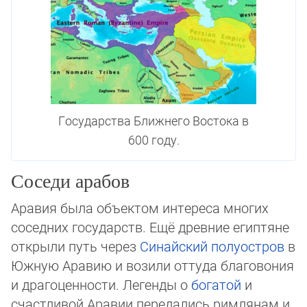
Государства Ближнего Востока в
600 году.
Соседи арабов
Аравия была объектом интереса многих
соседних государств. Ещё древние египтяне
от­кры­ли путь через
Синайский полуостров
в
Южную Аравию и возили оттуда бла­го­во­ния
и драгоценности. Легенды о
богатой
и
счастливой Аравии передались римля­нам и