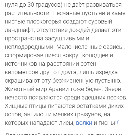
нуля до 30 градусов) не даёт развиваться
растительности. Песчаные пустыни и ка­ме­
нис­тые плоскогорья создают суровый
ландшафт, отсутствие дождей делает эти
прос­тран­ст­ва засушливыми и
неплодородными. Малочисленные оазисы,
сформиро­вав­ши­еся вокруг колодцев и
источников на расстоянии сотен
километров друг от друга, лишь изредка
скрашивают эту безжизненную пустыню.
Животный мир Аравии тоже беден. Звери
нечасто появляются среди здешних песков.
Хищные птицы питаются ос­татками диких
ослов, антилоп и мелких грызунов, на
которых нападают лисы,
волки
и гиены
.