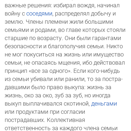
важные решения: избирал вождя, начинал
войну с
соседями
, рас­пре­де­лял добычу и
землю. Члены племени жили большими
семьями и родами, во главе которых стояли
старшие по воз­рас­ту. Они бы­ли гарантами
безопасности и благополучия семьи. Никто
не мог покуситься на жизнь или имущество
се­мьи, не опасаясь мщения, ибо действовал
принцип «все за одного». Если кого-нибудь
из семьи убивали или ранили, то за постра­
дав­ши­ми бы­ло право выкупа: жизнь за
жизнь, око за око, зуб за зуб, но иногда
выкуп выплачивался скотиной,
день­га­ми
или про­дук­та­ми при согласии
пострадавших. Коллективная
ответственность за каждого члена семьи