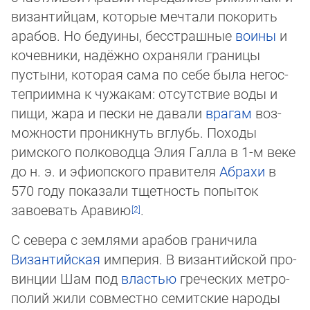
ви­зан­тийцам, которые мечтали покорить
арабов. Но бедуины, бесстраш­ные
вои­ны
и
ко­чев­ники, надёжно охраняли границы
пустыни, которая сама по себе была не­гос­
те­при­им­на к чужакам: отсутствие воды и
пищи, жара и пески не давали
врагам
воз­
мож­нос­ти про­ник­нуть вглубь. Походы
римского полководца Элия Галла в 1-м веке
до н. э. и эфи­оп­ского правителя
Абрахи
в
570 году показали тщетность попыток
завоевать Ара­вию
.
С севера с землями арабов граничила
Византийская
империя. В византийской про­
вин­ции Шам под
властью
греческих мет­ро­
по­лий жили совместно семитские народы