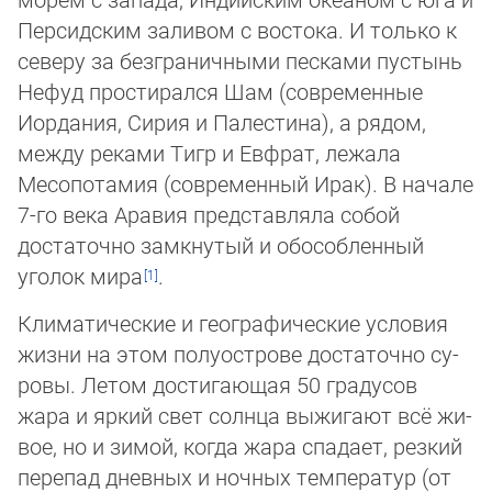
Персидским заливом с востока. И только к
северу за безграничными песками пустынь
Нефуд простирался Шам (сов­ре­менные
Иордания, Сирия и Палестина), а рядом,
между реками Тигр и Евфрат, лежала
Месопотамия (сов­ре­менный Ирак). В начале
7-го века Аравия представляла собой
достаточно зам­кну­тый и обособленный
уголок мира
.
Климатические и географические условия
жизни на этом полуострове достаточно су­
ро­вы. Летом достигающая 50 градусов
жара и яркий свет солнца выжигают всё жи­
вое, но и зимой, когда жара спадает, резкий
перепад дневных и ночных температур (от