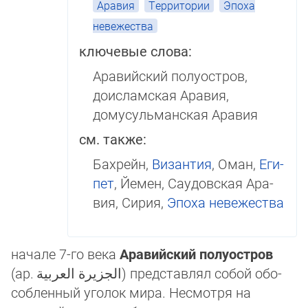
Аравия
Территории
Эпоха
невежества
ключевые слова:
Аравийский полуостров,
доисламская Аравия,
домусульманская Аравия
см. также:
Бахрейн,
Византия
, Оман,
Еги­
пет
, Йе­мен, Сау­дов­ская Ара­
вия, Си­рия,
Эпоха невежества
начале 7-го века
Аравийский полуостров
(ар.
الجزيرة العربية
‎) пред­став­лял собой обо­
соб­ленный уголок мира. Несмотря на