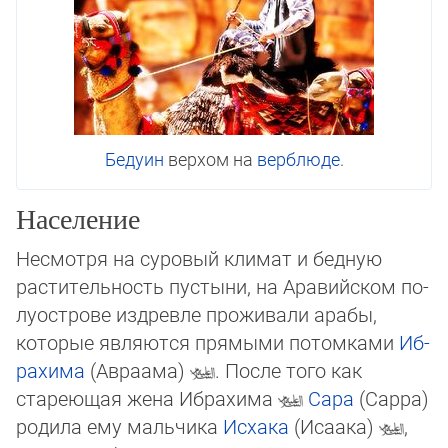
Бедуин
верхом на
верблюде
.
Население
Несмотря на суровый климат и бедную
растительность пустыни, на Аравийском по­
лу­ост­рове издревле проживали арабы,
которые являются прямыми потомками
Иб­
ра­хи­ма
(Авраама)
. После того как
стареющая жена Ибрахима
Сара
(Сарра)
ро­ди­ла ему мальчика
Исхака
(Исаака)
,