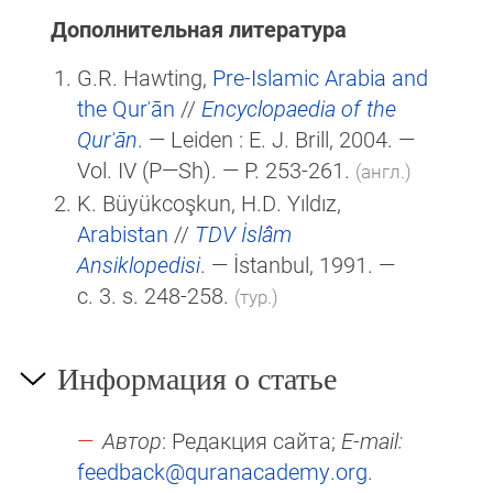
Дополнительная литература
G.R. Hawting,
Pre-Islamic Arabia and
the Qurʾān
//
Encyclopaedia of the
Qurʾān
. — Leiden :
E. J. Brill
, 2004. —
Vol. IV
(P—Sh)
. — P. 253-261.
(англ.)
K. Büyükcoşkun, H.D. Yıldız,
Arabistan
//
TDV İslâm
Ansiklopedisi
. — İstanbul, 1991. —
c. 3. s. 248-258.
(тур.)
Информация о статье
Автор
: Редакция сайта;
E-mail:
feedback@quranacademy.org
.