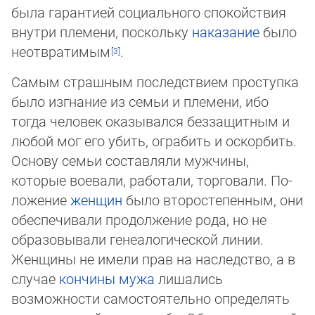
была гаран­ти­ей социально­го спо­кой­ствия
внутри племени, поскольку
наказание
было
неотвратимым
.
Самым страшным последствием проступка
было изгнание из семьи и племени, ибо
тогда человек оказывался безза­щит­ным и
любой мог его убить, ограбить и оскорбить.
Основу семьи составляли мужчины,
которые воевали, работали, торгова­ли. По­
ложение
женщин
было второстепенным, они
обеспечивали продолжение рода, но не
образовывали генеалогичес­кой линии.
Женщины не имели прав на наследство, а в
случае
кончины
мужа
лишались
возможности само­стоятельно опре­де­лять