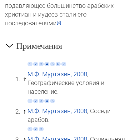
по­дав­ляю­щее большинство арабских
христиан и иудеев стали его
последователями
.
Примечания
1
2
3
4
5
6
7
М.Ф. Муртазин, 2008
,
Географические условия и
население.
1
2
3
4
5
М.Ф. Муртазин, 2008
, Соседи
арабов.
1
2
3
М.Ф. Муртазин, 2008
, Социальная