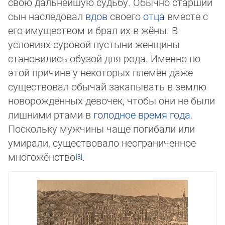
свою дальнейшую судьбу. Обычно старший
сын наследовал
вдов
своего
отца
вместе с
его имуществом и брал их в жё­ны. В
условиях суровой пустыни женщины
становились обузой для рода. Именно по
этой причине у некоторых племён да­же
существовал обычай закапывать в землю
новорождённых девочек, чтобы они не были
лишними ртами в
голодное
вре­мя года
.
Поскольку мужчины чаще погибали или
умирали, существовало неограниченное
многожёнство
.