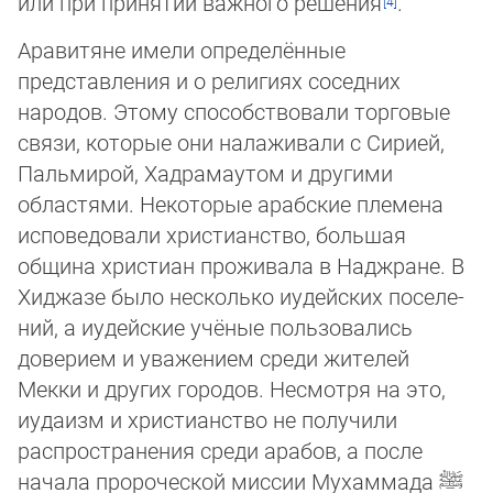
или при принятии важ­но­го решения
.
Аравитяне имели определённые
представления и о религиях соседних
народов. Этому способствовали торговые
связи, ко­то­рые они налаживали с Сирией,
Пальмирой, Хадрамаутом и другими
областями. Некоторые арабские племена
испо­ве­до­ва­ли христианство, большая
община христиан проживала в Наджране. В
Хиджазе было несколько иудейских поселе­
ний, а иудейские учёные пользовались
доверием и уважением среди жителей
Мекки и других городов. Несмотря на это,
иуда­изм и христианство не получили
распространения среди арабов, а после
начала пророческой миссии Мухаммада
ﷺ