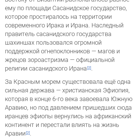
ему по площади Сасанидское государство,
которое простиралось на территории
современного Ирака и Ирана. Нас­лед­ный
пра­ви­тель сасанидского государства
шахиншах пользовался огромной
поддержкой огнепоклонников — магов и
жре­цов зо­ро­ас­тризма — официальной
религии сасанидского Ирана
.
За Красным морем существовала ещё одна
сильная держава — христианская Эфиопия,
которая в конце 6-го века завоевала Южную
Аравию, но под давлением пришедших сюда
иранцев эфиопы вернулись на африканский
континент и перестали вли­ять на жизнь
Аравии
.