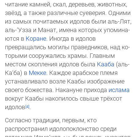
чи­та­ние камней, скал, деревьев, животных,
звёзд, а также раз­лич­ные суеверия. Од­ни­ми
из самых по­читаемых идолов были аль-Лят,
аль-‘Узза и Манат, имена которых упо­ми­на­
ют­ся в
Коране
. Иногда в идолов
превращались могилы праведников, над ко­
то­ры­ми со­ору­жались храмы. Главным
местом скопления идолов была
Кааба
(аль-
Ка‘ба) в
Мек­ке
. Каж­дое арабское племя
устанавливало возле Каабы изображение
своего бо­жест­ва. На­ка­нуне прихода
ислама
вокруг Каабы накопилось свыше трёхсот
идолов
.
Согласно традиции, первым, кто
распространил идолопоклонство среди