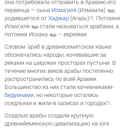
она потребовала отправить в Аравию его
пер­вен­ца — сы­на
Исма‘иля
(Измаила)
,
родившегося от
Хаджар
(Агарь)
. Потомки
Ис­ма­‘и­ля
ста­ли называться арабами, а
потомки Исхака
— евреями.
Словом
‘араб
в древнесемитском языке
обозначались народы, кочевавшие за
реками на широких просторах пустыни. В
течение многих веков арабы постепенно
рас­прос­тра­ни­лись по всей Аравии.
Большинство из них стали кочевниками-
бедуинами
, но не­ко­то­рые остались
оседлыми и жили в оазисах и городах
.
Оседлые арабы создали крупную
древнейеменскую цивилизацию на юге