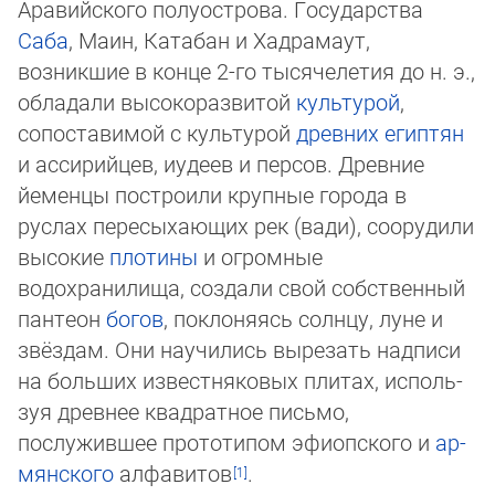
Аравийского полуострова. Государства
Саба
, Маин, Катабан и Хадрамаут,
возникшие в конце 2-го тысячелетия до н. э.,
обладали высокоразвитой
культурой
,
сопоставимой с культурой
древних
египтян
и ассирийцев, иудеев и персов. Древние
йеменцы построили крупные города в
руслах пересыхающих рек (вади), соорудили
высокие
плотины
и огромные
водохранилища, создали свой собственный
пантеон
богов
, поклоняясь солнцу, луне и
звёздам. Они научились вырезать надписи
на больших известняковых плитах, ис­поль­
зуя древнее квадратное письмо,
послужившее прототипом эфиопского и
ар­
мян­ско­го
алфавитов
.