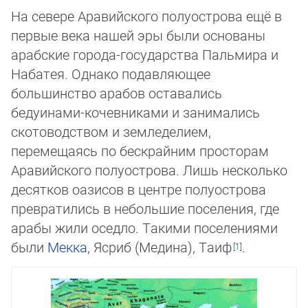
На севере Аравийского полуострова ещё в
первые века нашей эры были основаны
араб­ские города-государства Пальмира и
Набатея. Однако подавляющее
большинство ара­бов оставались
бедуинами-кочевниками и занимались
скотоводством и зем­ле­де­ли­ем,
перемещаясь по бескрайним прос­то­рам
Аравийского полуострова. Лишь несколько
десятков оазисов в цен­тре по­лу­ос­трова
превратились в небольшие поселения, где
арабы жили оседло. Такими по­се­ле­ни­ями
были
Мекка
, Ясриб (Медина), Та­иф
.