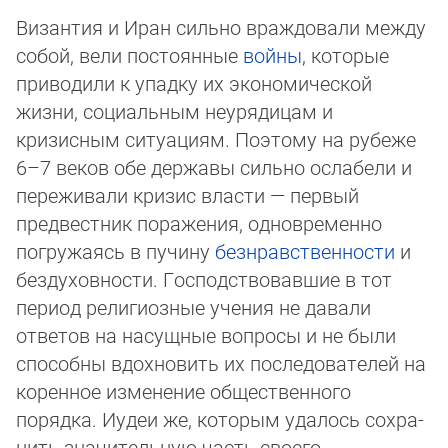
Византия и Иран сильно враждовали между
собой, вели постоянные
войны
, которые
приводили к упадку их экономической
жизни, социальным неурядицам и
кризисным ситуациям. Поэтому на рубеже
6–7 веков обе державы сильно ослабели и
пе­ре­живали кризис власти — первый
предвестник поражения, одновременно
погружаясь в пучину
безнравственности
и
без­ду­ховности. Господствовавшие в тот
период религиозные учения не давали
ответов на насущные вопросы и не были
спо­соб­ны вдохновить их последователей на
коренное изменение общественного
порядка. Иудеи же, которым удалось сох­ра­
нить значительную часть своего