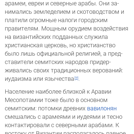
арамеи, евреи и северные арабы. Они за­
нимались земледелием и ско­то­вод­ст­вом и
платили огромные налоги городским
правителям. Мощным орудием воз­дей­ст­вия
на византийских под­дан­ных слу­жи­ла
христианская церковь, но христианство
было лишь официальной рели­ги­ей, а пред­
ста­вители семитских на­ро­дов при­дер­
живались своих традиционных верований:
иудаизма или язычества
.
Население наиболее близкой к Аравии
Месопотамии тоже было в основном
семитским: потомки древних
вавилонян
сме­ша­лись с арамеями и иудеями и тесно
контактировали с северными арабами. К
востоку от Византии располагалось рав­ное