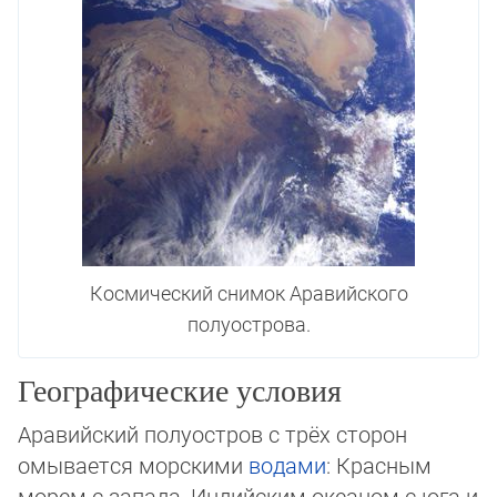
Космический снимок Аравийского
полуострова.
Географические условия
Аравийский полуостров с трёх сторон
омывается морскими
водами
: Красным
морем с запада, Индийским океаном с юга и