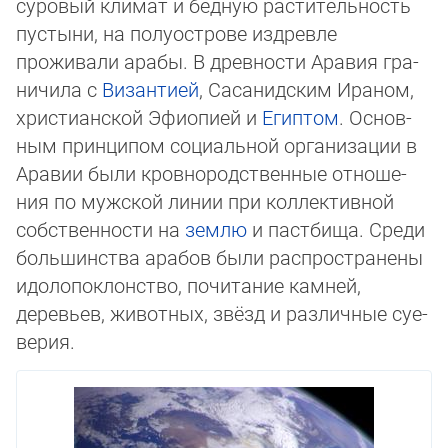
суровый кли­мат и бед­ную растительность
пус­ты­ни, на полуострове издревле
проживали ара­бы. В древности Аравия гра­
ни­чи­ла с
Визан­ти­ей
, Сасанидским Ира­ном,
христианской Эфиопией и
Египтом
. Ос­нов­
ным принци­пом со­ци­аль­ной организации в
Аравии были кровно­родственные от­но­ше­
ния по мужской ли­нии при коллективной
собственности на
зем­лю
и паст­би­ща. Сре­ди
большинства ара­бов были распространены
идо­ло­пок­лон­ст­во, почитание кам­ней,
деревьев, живот­ных, звёзд и раз­лич­ные суе­
ве­рия.