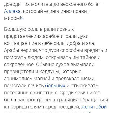
доводят их молитвы до вер­хов­но­го бога —
Аллаха
, который единолично правит
миром
.
Большую роль в религиозных
представлениях арабов играли духи,
воплощавшие в себе силы добра и зла.
Арабы верили, что духи способны вредить и
помогать людям, открывать им тайное и
сокровенное. Обычно духов вызывали
прорицатели и кол­ду­ны, которые
занимались магией и предсказаниями,
помогали лечить
больных
и отыскивать
потерянных животных. Сре­ди язычников
была распространена традиция обращаться
к прорицателям перед поездкой,
женитьбой