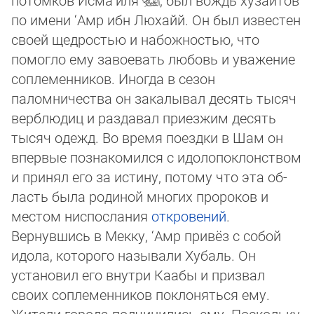
потомков Исма‘иля
, был вождь хузаитов
по име­ни ‘Амр ибн Люхайй. Он был известен
своей щедростью и набожностью, что
помогло ему завоевать любовь и уважение
соп­ле­мен­ников. Иногда в сезон
паломничества он закалывал десять тысяч
верблюдиц и раздавал приезжим десять
тысяч одежд. Во время поездки в Шам он
впервые познакомился с идолопоклонством
и принял его за истину, потому что эта об­
ласть была родиной многих пророков и
местом ниспослания
откровений
.
Вернувшись в Мекку, ‘Амр привёз с собой
идола, ко­то­ро­го называли Хубаль. Он
установил его внутри Каабы и призвал
своих соплеменников поклоняться ему.