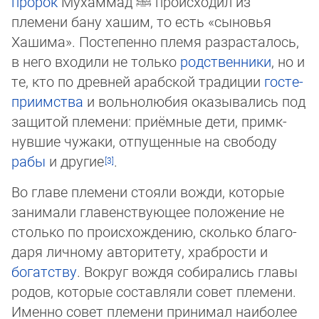
пророк
Мухаммад
ﷺ
происходил из
племени бану хашим, то есть «сыновья
Хашима». Постепенно племя разрасталось,
в него вхо­ди­ли не только
родственники
, но и
те, кто по древней арабской традиции
госте­
при­им­ст­ва
и воль­но­любия оказывались под
защитой племени: приёмные дети, примк­
нув­шие чу­жа­ки, отпущенные на свободу
рабы
и другие
.
Во главе племени стояли вожди, которые
занимали главенствующее положение не
столько по происхождению, сколько бла­го­
да­ря личному авторитету, храбрости и
богатству
. Вокруг вождя собирались главы
родов, которые составляли совет пле­ме­ни.
Именно совет племени принимал наиболее