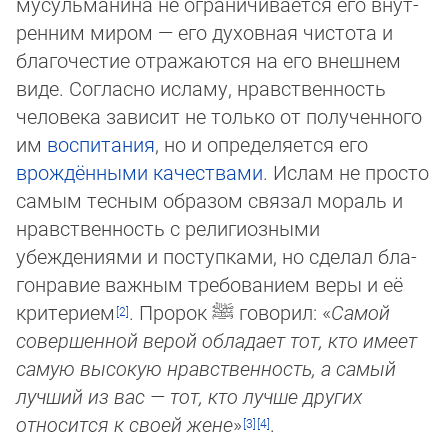
мусульманина не ограничивается его внут­
рен­ним миром — его духовная чистота и
благочестие отражаются на его внешнем
виде. Согласно исламу, нравствен­ность
человека зависит не только от полученного
им
воспитания
, но и определяется его
врождёнными качествами
. Ислам не прос­то
самым тесным образом связал мораль и
нравственность с религиозными
убеждениями и поступками, но сделал бла­
гон­равие важным требованием веры и её
критерием
. Пророк
ﷺ
говорил: «
Самой
совершенной верой обладает тот, кто име­ет
самую высокую нравственность, а самый
лучший из вас — тот, кто лучше других
относится к своей жене
»
.