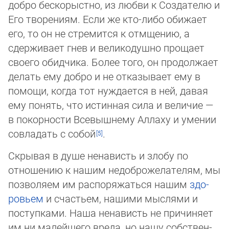
добро бескорыстно, из любви к Создателю и
Его творениям. Если же кто-либо обижает
его, то он не стремится к отмщению, а
сдерживает гнев и великодушно прощает
своего обидчика. Более того, он продолжает
делать ему добро и не отказывает ему в
помощи, когда тот нуждается в ней, давая
ему понять, что истинная сила и величие —
в покорности Все­вышнему Аллаху и умении
совладать с собой
.
Скрывая в душе ненависть и злобу по
отношению к нашим недоброжелателям, мы
позволяем им распоряжаться нашим
здо­
ровьем
и счастьем, нашими мыслями и
поступками. Наша ненависть не причиняет
им ни малейшего вреда, но нашу соб­ст­вен­