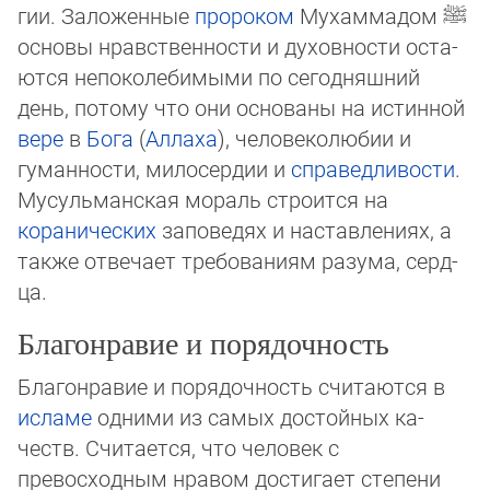
гии. Заложенные
про­ро­ком
Му­хаммадом
ﷺ
основы нравственности и ду­хов­ности ос­та­
ют­ся не­по­ко­ле­бимыми по сегод­няшний
день, потому что они осно­ва­ны на ис­тин­ной
ве­ре
в
Бо­га
(
Аллаха
), человеколюбии и
гуман­ности, милосердии и
спра­вед­ли­вос­ти
.
Мусуль­ман­ская мо­раль стро­ится на
коранических
за­по­ве­дях и наставле­ни­ях, а
также от­ве­ча­ет тре­бо­ваниям ра­зу­ма, серд­
ца.
Благонравие и порядочность
Благонравие и порядочность считаются в
исламе
одними из самых достойных ка­
честв. Считается, что человек с
превосходным нравом достигает степени