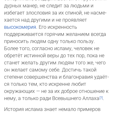
дурных манер, не следит за людьми и
избегает злословия за их спиной, не нас­ме­
ха­ется над другими и не проявляет
высокомерия
. Его искренность
поддерживается горячим желанием всегда
при­но­сить людям одну только пользу.
Более того, согласно исламу, человек не
обретёт истинной веры до тех пор, пока не
ста­нет же­лать другим людям того же, чего
он желает самому себе. Достичь такой
степени совершенства и благонравия уда­ёт­
ся толь­ко тем, кто искренне любит
окружающих — не за их доброе отношение к
нему, а только ради Всевышнего Ал­ла­ха
.
История ислама знает немало примеров