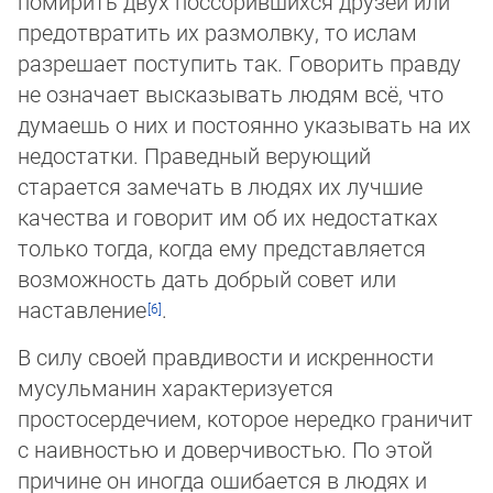
помирить двух поссорив­ших­ся друзей или
предотвратить их размолвку, то ислам
разрешает поступить так. Говорить правду
не означает высказы­вать лю­дям всё, что
думаешь о них и постоянно указывать на их
недостатки. Праведный верующий
старается замечать в людях их лучшие
качества и говорит им об их недостатках
только тогда, когда ему представляется
возможность дать добрый со­вет или
наставление
.
В силу своей правдивости и искренности
мусульманин характеризуется
простосердечием, которое нередко граничит
с на­ив­ностью и доверчивостью. По этой
причине он иногда ошибается в людях и