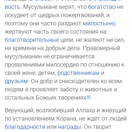
вость
. Мусульмане верят, что
богатство
не
оскудеет от щедрых пожертвований, и
поэтому они часто раздают
ми­лос­ты­ню
,
жертвуют часть своего состояния на
благотворительные
цели, не жалеют ни сил,
ни времени на добрые дела. Право­вер­ный
мусульманин не ограничивается
проявлениями милосердия по отношению к
своей жене, детям,
родственни­кам
и
друзьям
. Он добр и снисходителен ко всем
людям и проявляет заботу о животных и
остальных Божьих творениях
.
Верующий, возлюбивший Аллаха и живущий
по установлениям Корана, не ждёт от людей
благодарности
или
награды
. Он творит