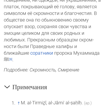
платок, покрывающий её голову, является
символом её скромности и благочестия. В
обществе она по обык­но­ве­нию своему
опускает взор, сохраняя свои чувства и
эмоции целиком для своих родных и
любимых. Прекрасным образ­цом скром­
ности были Праведные халифы и
ближайшие
соратники
пророка Мухаммада
ﷺ
.
Подробнее: Скромность, Смирение
Примечания
M. al-Tirmiẕī, al-Jāmiʿ al-ṣaḥīḥ.
(ар.)