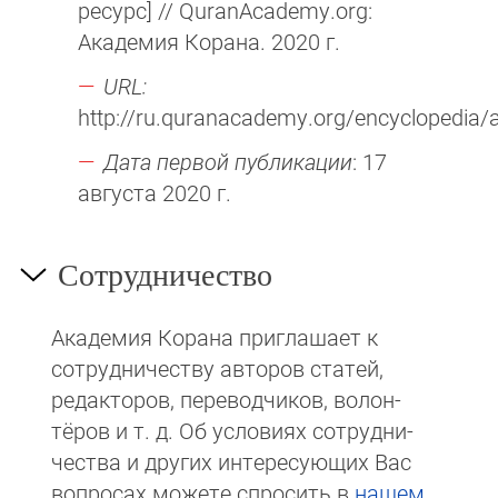
ресурс] // QuranAcademy.org:
Академия Корана. 2020 г.
URL:
http://ru.quranacademy.org/encyclopedia/ar
Дата первой публикации
: 17
августа 2020 г.
Сотрудничество
Академия Корана при­гла­ша­ет к
сотруд­ни­чест­ву авторов статей,
редакто­ров, пере­вод­чи­ков, волон­
тёров и т. д. Об ус­ло­виях сотрудни­
чест­ва и других интере­сую­щих Вас
вопросах мо­же­те спросить в
на­шем