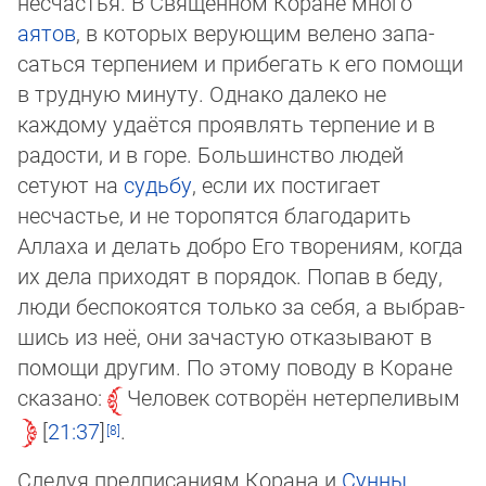
несчастья. В Священном Коране много
аятов
, в которых верующим велено за­па­
саться терпением и прибегать к его помощи
в трудную минуту. Однако далеко не
каждому удаётся проявлять терпение и в
радости, и в горе. Большинство людей
сетуют на
судьбу
, если их постигает
несчастье, и не торопятся благодарить
Аллаха и делать добро Его творениям, когда
их дела приходят в порядок. Попав в беду,
люди беспокоятся только за себя, а выб­рав­
шись из неё, они зачастую отказывают в
помощи другим. По этому поводу в Коране
сказано:
Человек сотворён нетер­пе­ли­вым
21:37
.
Следуя предписаниям Корана и
Сунны
,