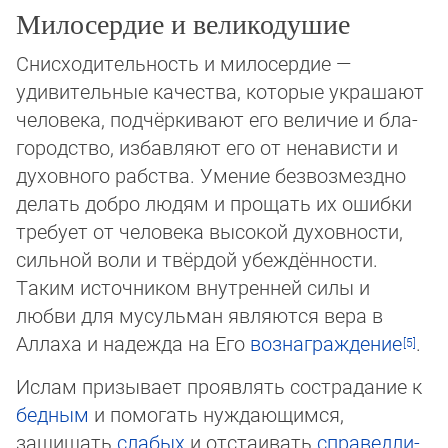
Милосердие и великодушие
Снисходительность и милосердие —
удивительные качества, которые украшают
человека, подчёркивают его величие и бла­
городство, избавляют его от ненависти и
духовного рабства. Умение безвозмездно
делать добро людям и прощать их ошиб­ки
требует от человека высокой духовности,
сильной воли и твёрдой убеждённости.
Таким источником внутренней си­лы и
любви для мусульман являются вера в
Аллаха и надежда на Его
вознаграждение
.
Ислам призывает проявлять сострадание к
бедным
и помогать нуждающимся,
защищать
слабых
и отстаивать
спра­вед­ли­