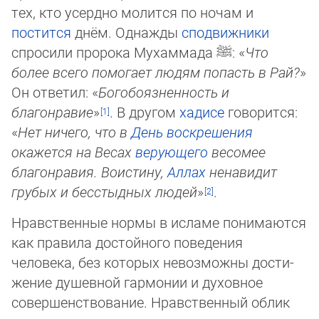
тех, кто усер­дно молится по ночам и
постится
днём. Однажды
сподвижники
спросили про­ро­ка Мухаммада
ﷺ
: «
Что
более всего помогает людям попасть в Рай?
»
Он отве­тил: «
Бо­го­боязненность и
благонравие
»
. В другом
хадисе
говорится:
«
Нет ничего, что в
День воскрешения
окажется на Весах
верующего
весомее
благонравия. Воистину,
Аллах
не­на­видит
грубых и бесстыдных людей
»
.
Нравственные нормы в исламе понимаются
как правила достойного поведения
человека, без которых невозможны дос­ти­
же­ние душевной гармонии и духовное
совершенствование. Нравственный облик