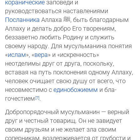
коранические
заповеди и
руководствоваться наставлениями
Посланника
Аллаха
ﷺ
, быть благодарным
Аллаху и делать добро Его творениям,
беззаветно любить Родину и служить
своему народу. Для мусульманина понятия
«
ислам
», «
вера
» и «искренность»
неотделимы друг от друга, поскольку,
вставая на путь поклонения одному Аллаху,
человек очищает свою душу от всего, что
несовместимо с
еди­но­бо­жиемм
и бла­
гочестием
.
Добропорядочный мусульманин — верный
друг и честный товарищ. Он не завидует
своим друзьям и не желает зла своим
соперникам, воздерживается от грубости и