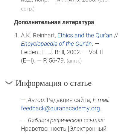
сотр.)
Дополнительная литература
A.K. Reinhart,
Ethics and the Qurʾan
//
Encyclopaedia of the Qurʾān
. —
Leiden :
E. J. Brill
, 2002. — Vol. II
(E—I)
. — P. 56-79.
(англ.)
Информация о статье
Автор
: Редакция сайта;
E-mail:
feedback@quranacademy.org
.
Библиографическая ссылка:
Нравственность [Электронный