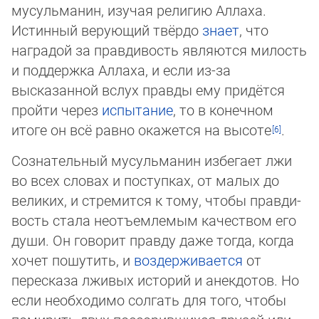
мусульманин, изучая религию Аллаха.
Истинный верующий твёрдо
знает
, что
наградой за правдивость являются милость
и поддержка Аллаха, и если из-за
высказанной вслух правды ему придётся
пройти через
испытание
, то в конечном
итоге он всё равно окажется на высоте
.
Сознательный мусульманин избегает лжи
во всех словах и поступках, от малых до
великих, и стремится к тому, чтобы прав­ди­
вость стала неотъемлемым качеством его
души. Он говорит правду даже тогда, когда
хочет пошутить, и
воздер­жи­ва­ет­ся
от
пересказа лживых историй и анекдотов. Но
если необходимо солгать для того, чтобы