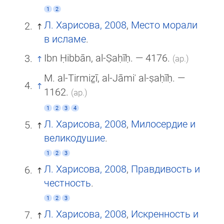
1
2
Л. Харисова, 2008
,
Место морали
в исламе
.
Ibn Ḥibbān, al-Ṣaḥīḥ. — 4176.
(ар.)
M. al-Tirmiẕī, al-Jāmiʿ al-ṣaḥīḥ. —
1162.
(ар.)
1
2
3
4
Л. Харисова, 2008
,
Милосердие и
великодушие
.
1
2
3
Л. Харисова, 2008
,
Правдивость и
честность
.
1
2
3
Л. Харисова, 2008
,
Искренность и