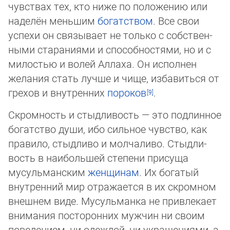
чув­ст­вах тех, кто ниже по положению или
наделён меньшим
богатством
. Все свои
успехи он связывает не только с соб­ст­вен­
ны­ми стараниями и способностями, но и с
милостью и волей Аллаха. Он исполнен
желания стать лучше и чище, изба­вить­ся от
грехов и внутренних
пороков
.
Скромность и стыдливость — это подлинное
богатство души, ибо сильное чувство, как
правило, стыдливо и молчаливо. Сты­дли­
вость в наибольшей степени присуща
мусульманским
женщинам
. Их богатый
внутренний мир отражается в их скро­мном
внешнем виде. Мусульманка не привлекает
внимания посторонних мужчин ни своим
поведением, ни одеждой, ни ук­ра­ше­ниями, а