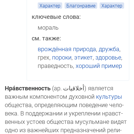
Характер
Благонравие
Характер
ключевые слова:
мораль
см. также:
врождённая природа
,
дружба
,
грех,
пороки
,
этикет
,
здоровье
,
праведность,
хороший пример
Нра́вственность
(ар.
أخلاقيات
‎) является
важным компонентом духовной
культуры
об­щест­ва, опре­деляющим поведение че­ло­
века. В поддержа­нии и ук­репле­нии нрав­ст­
вен­ных устоев общества му­суль­мане видят
од­но из важ­ней­ших предназ­на­че­ний рели­