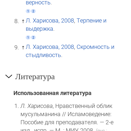
верность
.
1
2
Л. Харисова, 2008
,
Терпение и
выдержка
.
1
2
Л. Харисова, 2008
,
Скромность и
стыдливость
.
Литература
Использованная литература
Л. Харисова
, Нравственный облик
мусульманина // Исламоведение:
Пособие для преподавателя. — 2-е
изд., испр. —
М
. :
МИУ
, 2008.
(рус.;