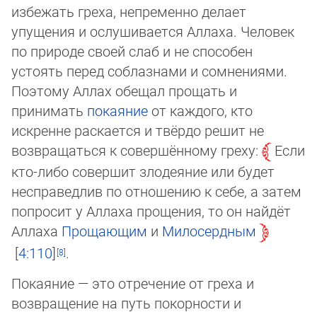
избежать греха, непременно делает
упущения и ослушивается Аллаха. Человек
по природе своей слаб и не способен
устоять перед соблазнами и сомнениями.
Поэтому Аллах обещал прощать и
принимать
покаяние
от каждого, кто
искренне раскается и твёрдо решит не
возвращаться к совершённому греху:
Если
кто-либо со­вер­шит злодеяние или будет
несправедлив по отношению к себе, а затем
попросит у Ал­ла­ха прощения, то он найдёт
Аллаха
Прощающим
и
Милосердным
4:110
.
Покаяние — это отречение от греха и
возвращение на путь покорности и