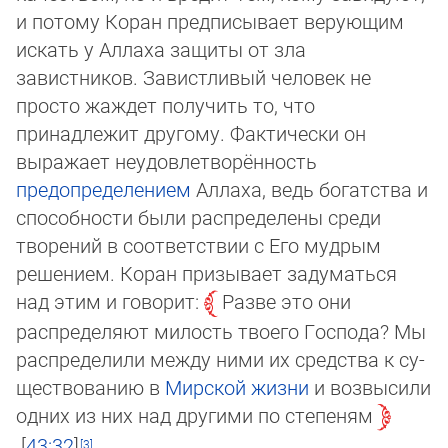
и потому Коран предписывает верующим
искать у Аллаха защиты от зла
завистников. Завистливый человек не
просто жаждет получить то, что
принадлежит другому. Фактически он
выражает неудовлетворённость
предопределением
Аллаха, ведь богатства и
спо­собности были распределены среди
творений в соответствии с Его мудрым
решением. Коран призывает задуматься
над этим и говорит:
Разве это они
распределяют милость твоего Господа? Мы
распределили между ними их сред­ства к су­
щес­тво­ванию в
Мирской жизни
и возвысили
одних из них над другими по степеням
43:32
.