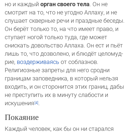
но и каждый
орган своего тела
. Он не
смотрит на то, что не угодно Аллаху, и не
слушает скверные речи и праздные беседы.
Он берёт только то, на что имеет право, и
ступает ногой только туда, где может
снискать довольство Аллаха. Он ест и пьёт
лишь то, что дозволено, и блюдёт цело­муд­
рие,
воздерживаясь
от соблазнов.
Религиозные запреты для него сродни
границам заповедника, в который нельзя
вхо­дить, и он сторонится этих границ, дабы
не преступить их в минуту слабости и
искушения
.
Покаяние
Каждый человек, как бы он ни старался