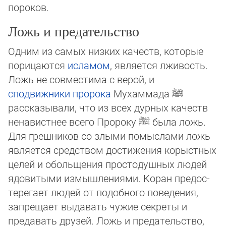
пороков.
Ложь и предательство
Одним из самых низких качеств, которые
порицаются
исламом
, является лживость.
Ложь не совместима с верой, и
сподвижники
пророка
Мухаммада
ﷺ
рассказывали, что из всех дурных качеств
ненавистнее всего Пророку
ﷺ
была ложь.
Для греш­ни­ков со злыми помыслами ложь
является средством достижения корыстных
целей и оболь­ще­ния простодушных людей
ядовитыми измышлениями. Коран предос­
те­ре­га­ет лю­дей от подобного поведения,
запрещает выдавать чужие секреты и
предавать дру­зей. Ложь и предательство,