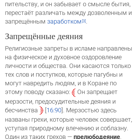
пительству, и он забывает о смысле бытия,
перестаёт различать меж­ду дозволенным и
запрещённым
заработком
.
Запрещённые деяния
Религиозные запреты в исламе направлены
на физическое и духовное оздоровление
личности и общества. Они касаются только
тех слов и поступков, которые пагубны и
могут навредить людям, и в Коране по
этому поводу сказано:
Он зап­ре­ща­ет
мерзости, предосудительные деяния и
бесчинства
16:90
. Мерзостью здесь
названы грехи, которые человек совер­ша­ет,
уступая природному влечению и соблазну.
Один из таких грехов —
прелюбодеяние
.