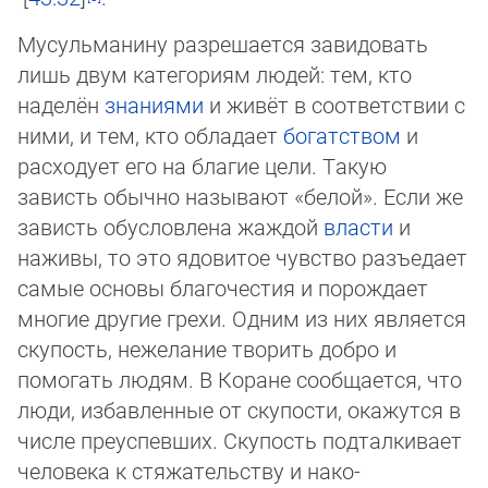
Мусульманину разрешается завидовать
лишь двум категориям людей: тем, кто
наделён
знаниями
и живёт в соответствии с
ними, и тем, кто обладает
богатством
и
расходует его на благие цели. Такую
зависть обычно называют «белой». Если же
за­висть обусловлена жаждой
власти
и
наживы, то это ядовитое чувство разъедает
самые основы благочестия и порождает
мно­гие другие грехи. Одним из них является
скупость, нежелание творить добро и
помогать людям. В Коране сообщается, что
люди, избавленные от скупости, окажутся в
числе преуспевших. Скупость подталкивает
человека к стяжательству и на­ко­