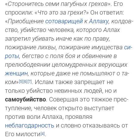
«
Сторонитесь семи пагубных грехов
». Его
спросили: «
Что это за грехи?
» Он ответил:
«
Приобщение
сотоварищей
к
Ал­ла­ху
, кол­дов­
ство, убийство человека, которого Аллах
запретил убивать иначе как по праву,
пожирание лихвы, пожирание иму­щест­ва
си­
ро­ты
, бегство с поля боя и обвинение в
прелюбодеянии целомудренных верующих
женщин
, которые даже не по­мыш­ля­ют о та­
ком
»
. Ислам также запрещает не
только убийство невинных людей, но и
самоубийство
. Совершая это тяжкое прес­
туп­ле­ние, человек открыто выступает
против воли Аллаха, проявляя
неблагодарность
и словно отказываясь от
Его ми­лос­ти
.