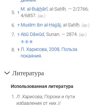
M. al-Buk̲h̲ārī
, al-Ṣaḥīḥ. — 2/2766;
4/6857.
(ар.)
Muslim ibn al-Ḥajjāj
, al-Ṣaḥīḥ.
(ар.)
Abū Dāwūd
, Sunan. — 2874.
(ар.)
1
2
3
Л. Харисова, 2008
,
Польза
покаяния
.
Литература
Использованная литература
Л. Харисова
, Пороки и пути
избавления от них //