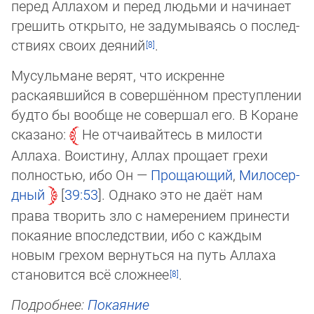
перед Аллахом и перед людьми и начинает
грешить открыто, не задумываясь о по­след­
ствиях своих деяний
.
Мусульмане верят, что искренне
раскаявшийся в совершённом преступлении
будто бы вообще не совершал его. В Коране
сказано:
Не отчаивайтесь в милости
Аллаха. Воистину, Аллах прощает грехи
полностью, ибо Он —
Прощающий
,
Мило­сер­
дный
39:53
. Однако это не даёт нам
права творить зло с намерением принести
покаяние впоследствии, ибо с каждым
новым грехом вернуться на путь Аллаха
становится всё сложнее
.
Подробнее:
Покаяние