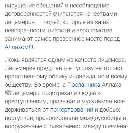
нарушение обещаний и несоблюдение
договорённостей счи­та­ют­ся качествами
лицемеров — людей, которые из-за их
неискренности, низости и ве­ро­лом­ства
занимают самое презренное место перед
Аллахом
.
Ложь является одним из качеств лицемера.
Лицемерие представляет угрозу не только
нравственному облику индивида, но и всему
обществу. Во времена
Посланника
Аллаха
ﷺ
лицемеры подстрекали людей к
преступлениям, призывали мусульман воз­
дер­жи­вать­ся от
пожертвований
и добрых
поступков, провоцировали междоусобицы и
во­ору­жён­ные столкновения между пле­ме­на­