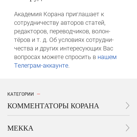
Академия Корана при­гла­ша­ет к
сотруд­ни­чест­ву авторов статей,
редакто­ров, пере­вод­чи­ков, волон­
тёров и т. д. Об ус­ло­виях сотрудни­
чест­ва и других интере­сую­щих Вас
вопросах мо­же­те спросить в
на­шем
Те­ле­грам-ак­каунте
.
КАТЕГОРИИ
КОММЕНТАТОРЫ КОРАНА
МЕККА