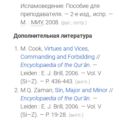
Исламоведение: Пособие для
преподавателя. — 2-е изд., испр. —
М
. :
МИУ
, 2008.
(рус.; сотр.)
Дополнительная литература
M. Cook,
Virtues and Vices,
Commanding and Forbidding
//
Encyclopaedia of the Qurʾān
. —
Leiden :
E. J. Brill
, 2006. — Vol. V
(Si—Z)
. — P. 436-443.
(англ.)
M.Q. Zaman,
Sin, Major and Minor
//
Encyclopaedia of the Qurʾān
. —
Leiden :
E. J. Brill
, 2006. — Vol. V
(Si—Z)
. — P. 19-28.
(англ.)