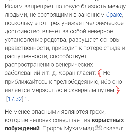
Ислам запрещает половую бли­зость меж­ду
людьми, не состоящими в законном
браке
,
поскольку этот грех унижает человеческое
достоинство, влечёт за собой не­вер­ное
установление родства, разрушает основы
нравственности, приводит к потере стыда и
распущенности, спо­соб­ст­ву­ет
распространению венерических
заболеваний и т. д. Коран гласит:
Не
приближайтесь к прелюбодеянию, ибо оно
явля­ет­ся мерзостью и скверным путём
17:32
.
Не менее опасными являются грехи,
которые человек совершает из
корыстных
побуждений
. Пророк Мухаммад
ﷺ
ска­зал: