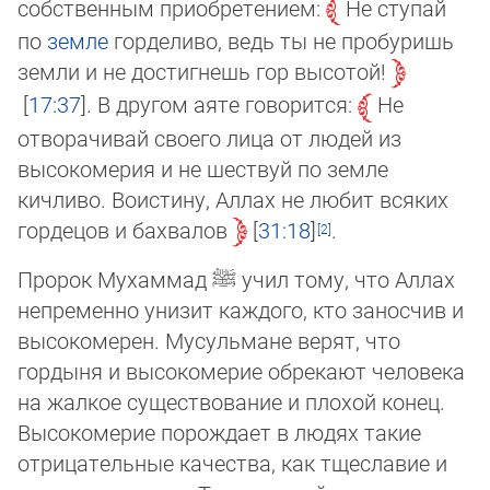
собственным приобретением:
Не ступай
по
земле
горделиво, ведь ты не пробуришь
земли и не достигнешь гор высотой!
17:37
. В другом аяте говорится:
Не
отворачивай своего лица от людей из
высоко­мерия и не шествуй по земле
кичливо. Воистину, Аллах не любит всяких
гордецов и бахвалов
31:18
.
Пророк Мухаммад
ﷺ
учил тому, что Аллах
непременно унизит каждого, кто заносчив и
высокомерен. Мусульмане верят, что
гордыня и высокомерие обрекают человека
на жалкое существование и плохой конец.
Высокомерие порождает в людях такие
отрицательные качества, как тщеславие и