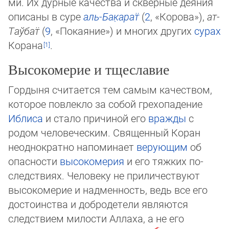
ми. Их дурные качества и скверные деяния
описаны в суре
аль-Ба­к̣а­рат̈
(
2
, «Ко­ро­ва»),
ат-
Таў­бат̈
(
9
, «По­кая­ние») и мно­гих дру­гих
сурах
Корана
.
Высокомерие и тщеславие
Гордыня считается тем самым качеством,
которое повлекло за собой грехопадение
Иблиса
и стало причиной его
вражды
с
родом человеческим. Священный Коран
неоднократно напоминает
верующим
об
опасности
высокомерия
и его тяжких по­
следствиях. Человеку не приличествуют
высокомерие и надменность, ведь все его
достоинства и добродетели являются
следствием милости Аллаха, а не его