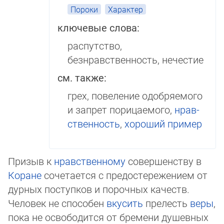
Пороки
Характер
ключевые слова:
распутство,
безнравственность, нечестие
см. также:
грех, повеление одоб­ряе­мо­го
и запрет пори­цае­мо­го,
нрав­
ст­вен­ность
,
хо­ро­ший пример
Призыв к
нравственному
совершенству в
Коране
сочетается с предостережением от
дурных поступков и порочных качеств.
Человек не способен
вкусить
прелесть
веры
,
пока не освободится от бремени душевных