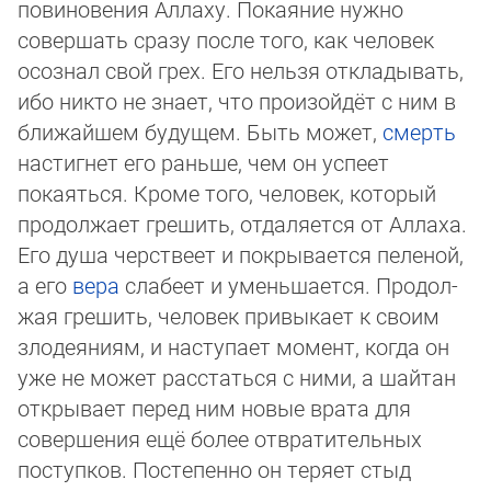
повиновения Аллаху. Покаяние нужно
совершать сразу после того, как человек
осознал свой грех. Его нельзя откладывать,
ибо никто не знает, что произойдёт с ним в
бли­жайшем будущем. Быть может,
смерть
настигнет его раньше, чем он успеет
покаяться. Кроме того, человек, который
про­дол­жает грешить, отдаляется от Аллаха.
Его душа черствеет и покрывается пеленой,
а его
вера
слабеет и уменьшается. Про­дол­
жая грешить, человек привыкает к своим
злодеяниям, и наступает момент, когда он
уже не может расстаться с ни­ми, а шайтан
открывает перед ним новые врата для
совершения ещё более отвратительных
поступков. Постепенно он те­ря­ет стыд