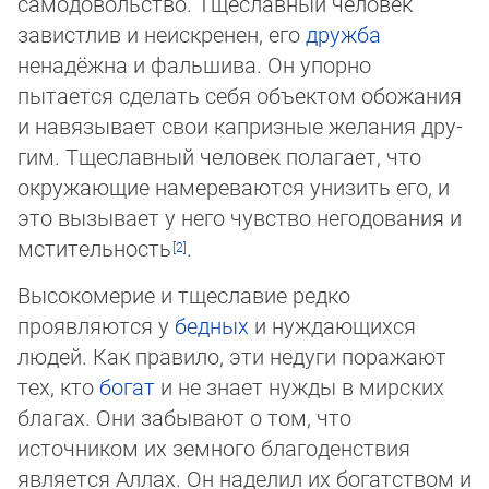
самодовольство. Тщеславный человек
завистлив и неискренен, его
дружба
ненадёжна и фальшива. Он упорно
пытается сделать себя объектом обожания
и навязывает свои капризные желания дру­
гим. Тщеславный человек полагает, что
окружающие намереваются унизить его, и
это вызывает у него чувство не­го­до­ва­ния и
мстительность
.
Высокомерие и тщеславие редко
проявляются у
бедных
и нуждающихся
людей. Как правило, эти недуги поражают
тех, кто
богат
и не знает нужды в мирских
благах. Они забывают о том, что
источником их земного благоденствия
является Аллах. Он наделил их богатством и