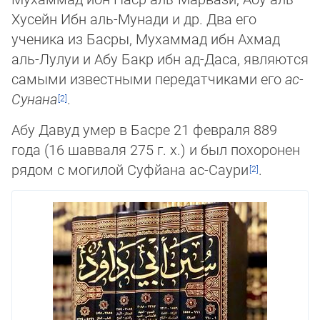
Хусейн Ибн аль-Му­на­ди и др. Два его
ученика из Басры, Му­хам­мад ибн Ахмад
аль-Лулуи и Абу Бакр ибн ад-Да­са, являются
самыми известны­ми пе­редатчиками его
ас-
Сунана
.
Абу Давуд умер в Басре 21 февраля 889
года (16 шавваля 275 г. х.) и был похоронен
рядом с могилой Суфйана ас-Саури
.