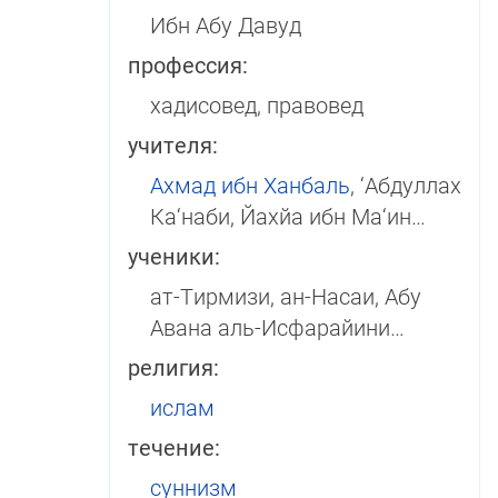
Ибн Абу Давуд
профессия:
хадисовед, правовед
учителя:
Ахмад ибн Ханбаль
, ‘Абдуллах
Ка‘наби, Йахйа ибн Ма‘ин…
ученики:
ат-Тирмизи, ан-Насаи, Абу
Авана аль-Исфарайини…
религия:
ислам
течение:
суннизм