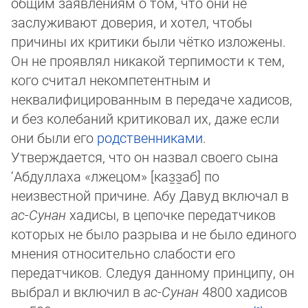
об­щим заявлениям о том, что они не
заслуживают доверия, и хотел, чтобы
причины их критики были чётко изложены.
Он не про­яв­лял никакой терпимости к тем,
кого считал некомпетентным и
неквалифицированным в передаче хадисов,
и без коле­ба­ний критиковал их, даже если
они были его
родственниками
.
Утверждается, что он назвал своего сына
‘Абдуллаха «лже­цом» [каз̱­з̱аб] по
неизвестной причине. Абу Да­вуд вклю­чал в
ас-Сунан
хадисы, в цепочке передатчиков
которых не было раз­ры­ва и не бы­ло единого
мнения относительно слабости его
передатчиков. Следуя данному принципу, он
выбрал и вклю­чил в
ас-Су­нан
4800 хадисов