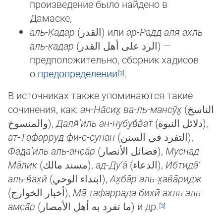
произведение было найдено в
Дамаске;
аль-К̣адар
(القدر) или
ар-Радд аля̄ ахль
аль-к̣адар
(الرد على أهل القدر) —
предпо­ло­жи­тель­но, сборник хадисов
о
предо­пре­де­ле­нии
.
В источниках также упоминаются такие
сочинения, как:
ан-На̄сих̮ ва-ль-мансӯх̮
(الناسخ
والمنسوخ),
Даля̄’иль ан-нубув̌в̌ат̈
(دلائل النبوة),
ат-Тафарруд фи-с-сунан
(التفرد في السنن),
Фад̣а’иль аль-анс̣а̄р
(فضائل الأنصار),
Муснад
Ма̄лик
(مسند مالك),
ад-Ду‘а̄
(الدعاء),
Ибтида̄’
аль-в̌ах̣й
(ابتداء الوحي),
Ах̮ба̄р аль-х̮а­в̌а̄­ридж
(أخبار الخوارج),
Ма̄ тафаррада бихӣ ахль аль-
амс̣а̄р
(ما تفرد به أهل الأمصار) и др.