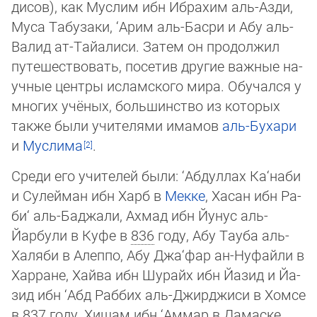
ди­сов), как Мус­лим ибн Ибрахим аль-Азди,
Муса Табузаки, ‘Арим аль-Басри и Абу аль-
Ва­лид ат-Тайа­ли­си. За­тем он продолжил
путешествовать, посетив другие важные на­
уч­ные цент­ры ис­лам­ского мира. Обучался у
многих учёных, большинство из которых
так­же бы­ли учи­те­ля­ми имамов
аль-Бухари
и
Муслима
.
Среди его учителей были: ‘Абдуллах Ка‘наби
и Сулейман ибн Харб в
Мекке
, Хасан ибн Ра­
би‘ аль-Баджали, Ахмад ибн Йунус аль-
Йарбули в Куфе в
836
году, Абу Тауба аль-
Ха­ля­би в Алеппо, Абу Джа‘фар ан-Нуфайли в
Харране, Хайва ибн Шурайх ибн Йа­зид и Йа­
зид ибн ‘Абд Раббих аль-Джирджиси в Хомсе
в
837
году, Хишам ибн ‘Аммар в Дамас­ке,