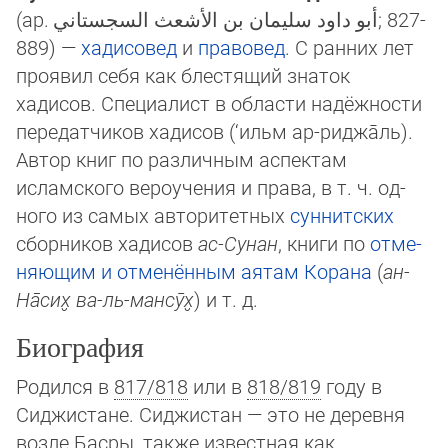
(ар.
أبو داود سليمان بن الأشعث السجستاني
‎; 827-
889) —
хадисовед
и
правовед
. С ранних лет
про­явил себя как блестящий знаток
хадисов. Специалист в области на­дёж­ности
передатчиков хадисов (‘ильм ар-риджа̄ль).
Автор книг по раз­лич­ным аспектам
исламского вероучения и права, в т. ч. од­
ного из са­мых авторитетных
суннитских
сборников хадисов
ас-Сунан
, книги по
от­ме­
няю­щим и от­ме­нённым
аятам
Корана
(
ан-
На̄сих̮ ва-ль-мансӯх̮
) и т. д.
Биография
Родился в
817/818
или в
818/819
году в
Сиджистане. Сиджистан — это не деревня
воз­ле Басры, также известная как