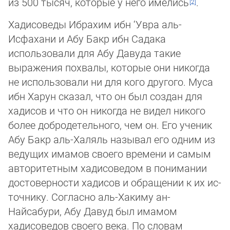
из 500 тысяч, которые у него имелись
.
Хадисоведы Ибрахим ибн ‘Увра аль-
Исфахани и Абу Бакр ибн Садака
использовали для Абу Давуда такие
выражения пох­ва­лы, которые они никогда
не использовали ни для кого другого. Муса
ибн Харун сказал, что он был создан для
хадисов и что он никогда не видел никого
более добродетельного, чем он. Его ученик
Абу Бакр аль-Халяль называл его одним из
веду­щих има­мов своего времени и самым
авторитетным хадисоведом в понимании
достоверности хадисов и обращении к их ис­
точ­ни­ку. Согласно аль-Хакиму ан-
Найсабури, Абу Давуд был имамом
хадисоведов своего века. По словам