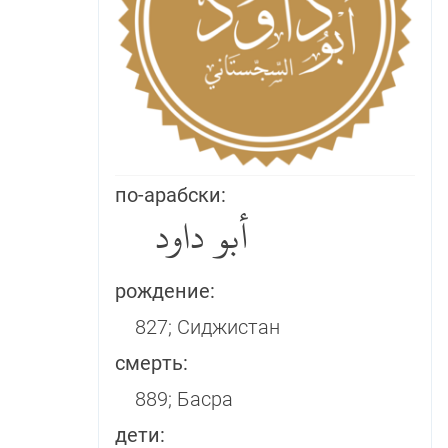
по-арабски:
أبو داود
рождение:
827; Сиджистан
смерть:
889; Басра
дети: