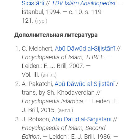
Sicistânî
//
TDV İslâm Ansiklopedisi
. —
İstanbul, 1994. — c. 10. s. 119-
121.
(тур.)
Дополнительная литература
C. Melchert,
Abū Dāwūd al-Sijistānī
//
Encyclopaedia of Islam, THREE
. —
Leiden :
E. J. Brill
, 2007. —
Vol. III.
(англ.)
A. Pakatchi,
Abū Dāwūd al-Sijistānī
/
trans. by Sh. Khodaverdian //
Encyclopaedia Islamica
. — Leiden : E.
J. Brill, 2015.
(англ.)
J. Robson,
Abū Dāʾūd al-Sid̲j̲istānī
//
Encyclopaedia of Islam, Second
Edition
. — Leiden :
E. J. Brill
, 1986. —