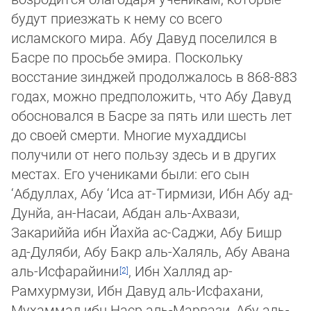
будут приезжать к нему со всего
исламского мира. Абу Давуд посе­лил­ся в
Бас­ре по просьбе эмира. Поскольку
восстание зинджей продолжалось в 868-883
го­дах, можно предположить, что Абу Давуд
обосновался в Басре за пять или шесть лет
до своей смерти. Многие мухаддисы
получили от него пользу здесь и в других
местах. Его учениками были: его сын
‘Абдуллах, Абу ‘Иса ат-Тирмизи, Ибн Абу ад-
Дунйа, ан-На­саи, Абдан аль-Ахвази,
Закариййа ибн Йахйа ас-Саджи, Абу Бишр
ад-Дуляби, Абу Бакр аль-Халяль, Абу Авана
аль-Ис­фа­ра­йи­ни
, Ибн Халляд ар-
Рамхурмузи, Ибн Да­вуд аль-Исфахани,
Мухаммад ибн Наср аль-Мар­ва­зи, Абу аль-