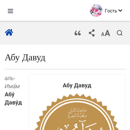
Гость
Абу Давуд
аль-
Абу Давуд
Има́м
Абу́
Даву́д