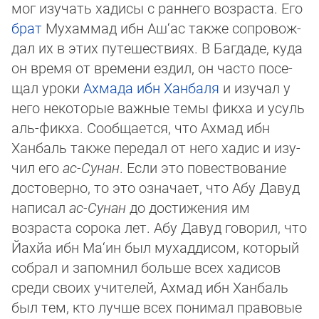
мог изучать хадисы с раннего возраста. Его
брат
Мухаммад ибн Аш‘ас также сопро­вож­
дал их в этих путешествиях. В Багдаде, куда
он время от времени ездил, он часто по­се­
щал уроки
Ахмада ибн Ханбаля
и изу­чал у
него некоторые важные темы фикха и усуль
аль-фикха. Сообщается, что Ахмад ибн
Ханбаль также передал от него хадис и изу­
чил его
ас-Сунан
. Если это повествование
достоверно, то это означает, что Абу Да­вуд
написал
ас-Сунан
до достижения им
возраста сорока лет. Абу Давуд говорил, что
Йах­йа ибн Ма‘ин был мухаддисом, который
собрал и запомнил больше всех хади­сов
сре­ди сво­их учи­телей, Ахмад ибн Ханбаль
был тем, кто лучше всех понимал право­вые