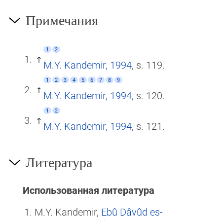
Примечания
1
2
M.Y. Kandemir, 1994
, s. 119.
1
2
3
4
5
6
7
8
9
M.Y. Kandemir, 1994
, s. 120.
1
2
M.Y. Kandemir, 1994
, s. 121.
Литература
Использованная литература
M.Y. Kandemir,
Ebû Dâvûd es-