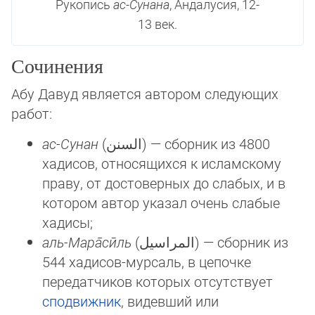
Рукопись
ас-Сунана
, Андалусия, 12-
13 век.
Сочинения
Абу Давуд является автором следующих
работ:
ас-Сунан
(السنن) — сборник из 4800
хадисов, относящихся к исламскому
праву, от достоверных до слабых, и в
ко­то­ром автор указал очень слабые
хадисы;
аль-Мара̄сӣль
(المراسيل) — сборник из
544 хадисов-мурсаль, в цепочке
передатчиков которых отсутствует
спод­виж­ник
, ви­дев­ший или