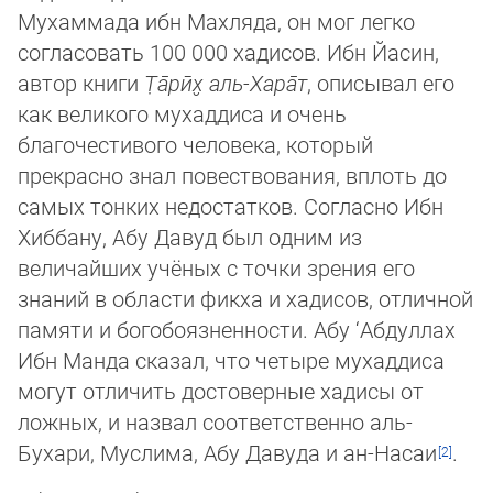
Мухаммада ибн Мах­ля­да, он мог легко
согласовать 100 000 хадисов. Ибн Йасин,
автор книги
Т̣а̄рӣх̮ аль-Хара̄т
, описывал его
как великого му­хад­ди­са и очень
благочестивого человека, который
прекрасно знал повествования, вплоть до
самых тонких недостатков. Сог­лас­но Ибн
Хиббану, Абу Давуд был одним из
величайших учёных с точки зрения его
знаний в области фикха и хадисов, от­лич­ной
памяти и богобоязненности. Абу ‘Абдуллах
Ибн Манда сказал, что четыре мухаддиса
могут отличить достоверные ха­ди­сы от
лож­ных, и назвал соответственно аль-
Бухари, Муслима, Абу Давуда и ан-Насаи
.