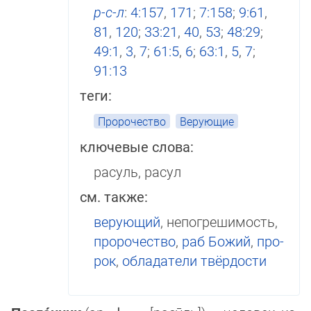
р-с-л
:
4:157
,
171
;
7:158
;
9:61
,
81
,
120
;
33:21
,
40
,
53
;
48:29
;
49:1
,
3
,
7
;
61:5
,
6
;
63:1
,
5
,
7
;
91:13
теги:
Пророчество
Верующие
ключевые слова:
расуль, расул
см. также:
верующий
, непогрешимость,
про­ро­чество
,
раб Божий
,
про­
рок
,
обладатели твёрдости