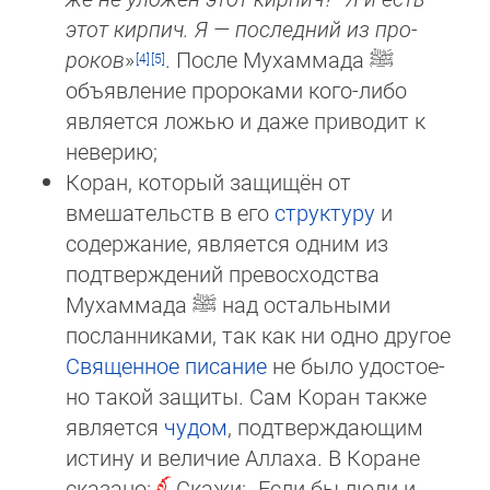
этот кирпич. Я — пос­лед­ний из про­
роков
»
. После Му­хам­ма­да
ﷺ
объявление пророками кого-либо
является ложью и да­же при­во­дит к
не­ве­рию;
Коран, который защищён от
вмешательств в его
структуру
и
содержание, является одним из
подтверждений пре­вос­­ход­ства
Мухаммада
ﷺ
над остальными
посланниками, так как ни одно другое
Священное писание
не было удос­тое­
но такой за­щи­ты. Сам Коран также
является
чудом
, подтверждающим
истину и величие Аллаха. В Коране
ска­за­но:
Скажи: „Если бы люди и