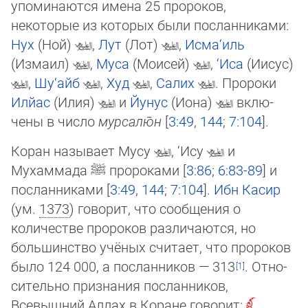
упоминаются имена 25 пророков,
некоторые из которых были пос­ланниками:
Нух
(Ной)
,
Лут
(Лот)
,
Исма‘иль
(Измаил)
,
Муса
(Мои­сей)
,
‘Иса
(Иисус)
,
Шу‘айб
,
Худ
,
Салих
. Пророки
Илйас
(Илия)
и
Йунус
(Иона)
вклю­
чены в число
мурсалю̄н
[
3:49
,
144
;
7:104
].
Коран называет Мусу
, ‘Ису
и
Мухаммада
ﷺ
пророками [
3:86
;
6:83-89
] и
послан­ни­ка­ми [
3:49
,
144
;
7:104
].
Ибн Касир
(ум.
1373
) гово­рит, что сообщения о
количестве пророков различаются, но
большинство учёных считает, что пророков
было 124 000, а посланников — 313
. От­но­
си­тель­но признания посланников,
Всевышний Аллах в Коране говорит: