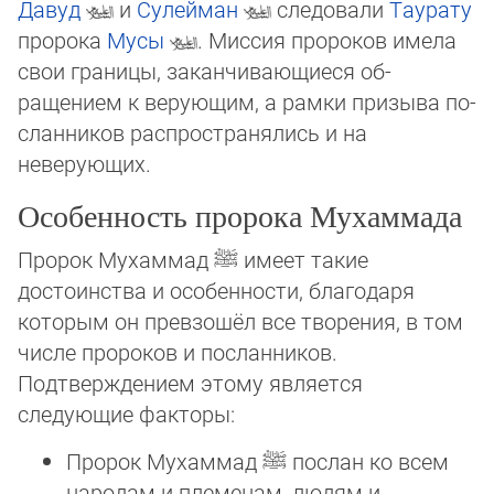
Да­вуд
и
Сулейман
следовали
Тау­ра­ту
пророка
Мусы
. Миссия пророков имела
свои границы, закан­чиваю­щие­ся об­
ращением к верующим, а рамки призыва по­
слан­ни­ков распространялись и на
неверующих.
Особенность пророка Мухаммада
Пророк Мухаммад
ﷺ
имеет такие
достоинства и особенности, благодаря
которым он превзошёл все творения, в том
числе про­роков и посланников.
Подтверждением этому является
следующие факторы:
Пророк Мухаммад
ﷺ
послан ко всем
народам и племенам, людям и