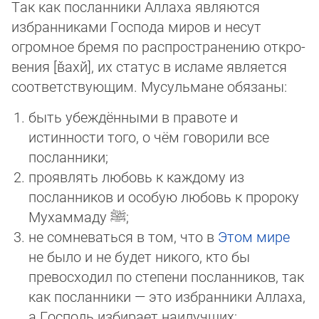
Так как посланники Аллаха являются
избранниками Господа миров и несут
огромное бремя по распространению от­кро­
ве­ния [в̌ахй], их статус в исламе является
соответствующим. Мусульмане обязаны:
быть убеждёнными в правоте и
истинности того, о чём говорили все
посланники;
проявлять любовь к каждому из
посланников и особую любовь к пророку
Мухаммаду
ﷺ
;
не сомневаться в том, что в
Этом мире
не было и не будет никого, кто бы
превосходил по степени посланников, так
как по­слан­ни­ки — это избранники Аллаха,
а Господь избирает наилучших;