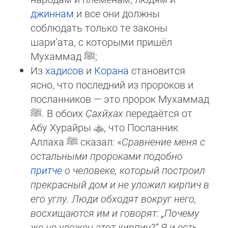
джиннам
и все они должны
соблюдать только те за­ко­ны
шари‘ата, с которыми пришёл
Мухаммад
ﷺ
;
Из
хадисов
и
Корана
становится
ясно, что последний из пророков и
посланников — это пророк Мухаммад
ﷺ
. В обо­их
С̣а­х̣ӣх̣ах
передаётся от
Абу Хурайры
, что Посланник
Аллаха
ﷺ
сказал: «
Срав­не­ние меня с
остальными про­ро­ка­ми по­доб­но
притче
о человеке, который построил
прекрасный дом и не уложил кирпич в
его углу. Люди об­хо­дят вок­руг него,
восхищаются им и говорят: „Почему
же не уложен этот кирпич?“ Я и есть