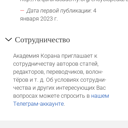
Дата первой публикации
: 4
января 2023 г.
Сотрудничество
Академия Корана при­гла­ша­ет к
сотруд­ни­чест­ву авторов статей,
редакто­ров, пере­вод­чи­ков, волон­
тёров и т. д. Об ус­ло­виях сотрудни­
чест­ва и других интере­сую­щих Вас
вопросах мо­же­те спросить в
на­шем
Те­ле­грам-ак­каунте
.