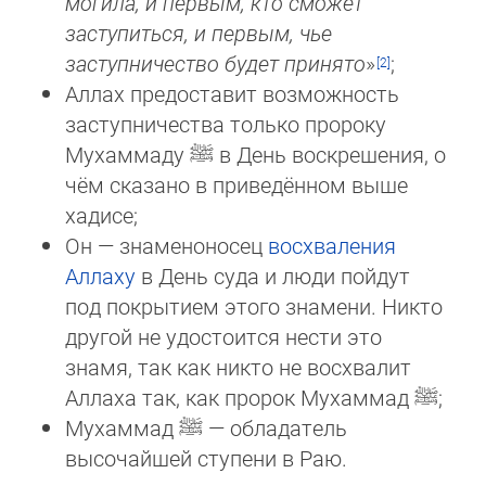
мо­ги­ла, и первым, кто сможет
заступиться, и первым, чье
заступничество будет принято
»
;
Аллах предоставит возможность
заступничества только пророку
Мухаммаду
ﷺ
в День воскрешения, о
чём сказано в при­ве­дён­ном выше
хадисе;
Он — знаменоносец
восхваления
Аллаху
в День суда и люди пойдут
под покрытием этого знамени. Никто
другой не удос­то­ит­ся нести это
знамя, так как никто не восхвалит
Аллаха так, как пророк Мухаммад
ﷺ
;
Мухаммад
ﷺ
— обладатель
высочайшей ступени в Раю.