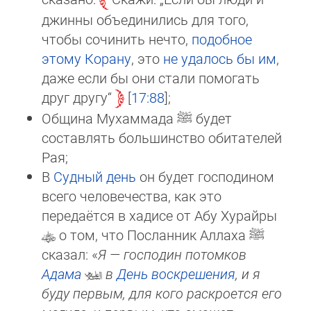
джинны объединились для того,
чтобы сочинить нечто,
подобное
этому Корану
, это
не удалось бы им
,
даже если бы они стали помогать
друг другу“
17:88
;
Община Мухаммада
ﷺ
будет
составлять большинство обитателей
Рая;
В
Судный день
он будет господином
всего человечества, как это
передаётся в хадисе от Абу Хурайры
о том, что Пос­лан­ник Аллаха
ﷺ
сказал: «
Я — господин потомков
Адама
в
День воскрешения
, и я
буду первым, для кого рас­кро­ет­ся его