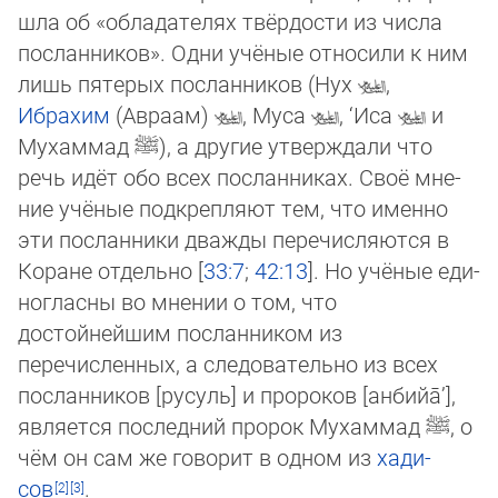
шла об «обладателях твёр­дос­ти из числа
посланников». Одни учёные относили к ним
лишь пятерых посланников (Нух
,
Ибрахим
(Авраам)
, Муса
, ‘Иса
и
Му­хам­мад
ﷺ
), а другие утверждали что
речь идёт обо всех посланниках. Своё мне­
ние учёные подкрепляют тем, что именно
эти пос­лан­ни­ки дважды перечисляются в
Коране отдельно [
33:7
;
42:13
]. Но учё­ные еди­
но­глас­ны во мнении о том, что
достойнейшим по­слан­ни­ком из
перечисленных, а следовательно из всех
пос­лан­ников [ру­суль] и про­ро­ков [анбийа̄’],
является последний пророк Му­хам­мад
ﷺ
, о
чём он сам же говорит в одном из
ха­ди­
сов
.