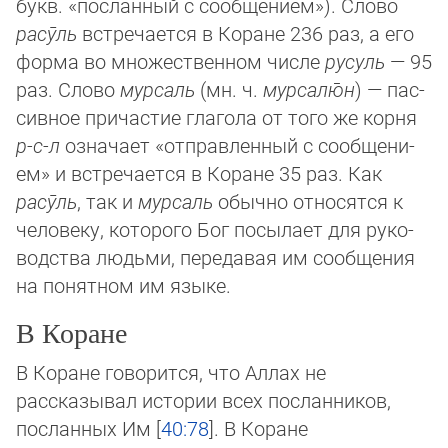
букв. «пос­лан­ный с сообщением»). Слово
расӯль
встречается в Коране 236 раз, а его
форма во мно­жест­вен­ном числе
русуль
— 95
раз. Слово
мурсаль
(мн. ч.
мур­салю̄н
) — пас­
сив­ное причастие глагола от того же корня
р-с-л
означает «отправленный с сообщени­
ем» и встре­чается в Коране 35 раз. Как
расӯль
, так и
мурсаль
обычно относят­ся к
че­ловеку, которого Бог посылает для ру­ко­
вод­ства людьми, передавая им сообще­ния
на по­нят­ном им языке.
В Коране
В Коране говорится, что Аллах не
рассказывал истории всех посланников,
посланных Им [
40:78
]. В Коране