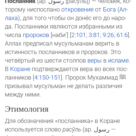
Посла́нник
(ар.
رسول
[расӯль]‎) — человек, ко­
то­ро­му ниспослано
от­кро­ве­ние
от
Бога
(
Ал­
ла­ха
), для того чтобы он донёс его до на­ро­
да. Пос­лан­ни­ки являются избранными из
числа
пророков
[наби’] [
2:101
;
3:81
;
9:26
;
61:6
].
Аллах предписал мусульманам верить в
истинность пос­лан­ни­ков и пророков. Это
четвёртый из шести столпов
веры
в
ис­ла­ме
.
В
Ко­ра­не
подтверждается вера во всех пос­
лан­ни­ков [
4:150-151
]. Про­рок Му­хам­мад
ﷺ
призывал мусульман не делать различия
между ни­ми.
Этимология
Для обозначения «посланника» в Коране
используется слово
расӯль
(ар.
رسول
‎ —