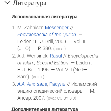
Литература
Использованная литература
M. Zahniser,
Messenger
//
Encyclopaedia of the Qurʾān
. —
Leiden :
E. J. Brill
, 2003. — Vol. III
(J—O)
. — P. 380.
(англ.)
A.J. Wensinck,
Rasūl
//
Encyclopaedia
of Islam, Second Edition
. — Leiden :
E. J. Brill
, 1995. — Vol. VIII (Ned—
Sam).
(англ.)
А.А. Али-заде
,
Расуль
// Исламский
энциклопедический словарь. —
М
. :
Ансар, 2007.
(рус.; CC BY 3.0)
Дополнительная литература