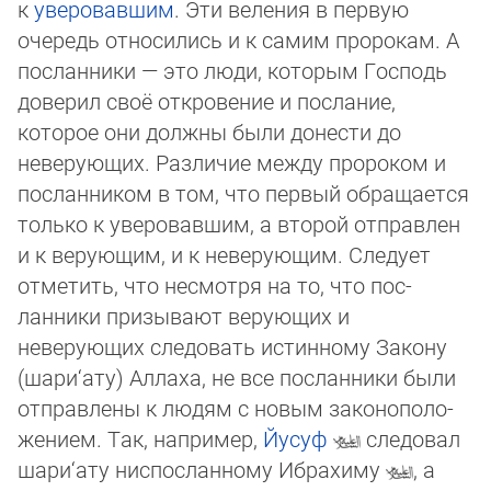
к
уверовавшим
. Эти ве­ле­ния в первую
очередь от­но­си­лись и к самим пророкам. А
посланники — это люди, которым Господь
доверил своё от­кро­ве­ние и послание,
которое они долж­ны были донести до
неверующих. Различие между пророком и
посланником в том, что первый об­ра­ща­ет­ся
только к уверовавшим, а второй отправлен
и к верующим, и к неверующим. Следует
отметить, что несмотря на то, что пос­
ланники призывают верующих и
неверующих следовать истинному Закону
(шари‘ату) Аллаха, не все посланники были
от­прав­лены к людям с новым за­ко­но­по­ло­
же­ни­ем. Так, например,
Йусуф
следовал
шари‘ату ниспосланному Ибрахи­му
, а