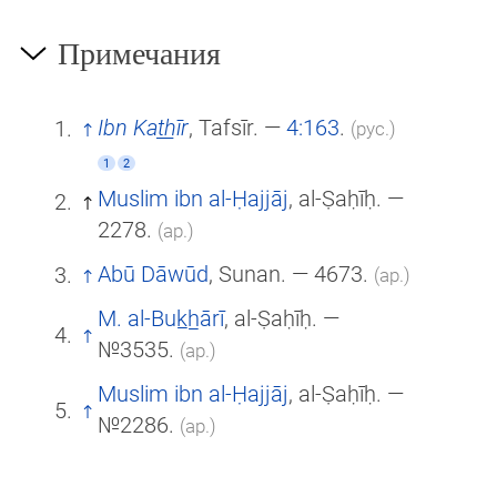
Примечания
Ibn Kat̲h̲īr
, Tafsīr. —
4:163
.
(рус.)
1
2
Muslim ibn al-Ḥajjāj
, al-Ṣaḥīḥ. —
2278.
(ар.)
Abū Dāwūd
, Sunan. — 4673.
(ар.)
M. al-Buk̲h̲ārī
, al-Ṣaḥīḥ. —
№3535.
(ар.)
Muslim ibn al-Ḥajjāj
, al-Ṣaḥīḥ. —
№2286.
(ар.)