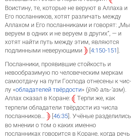
Воистину, те, ко­то­рые не веруют в Аллаха и
Его посланников, хотят различать между
Аллахом и Его посланниками и говорят: „Мы
веруем в од­них и не веруем в других“, — и
хотят найти путь между этим, являются
подлинными неверующими
4:150-151
.
Посланники, проявившие стойкость и
невообразимую по человеческим меркам
самоотдачу на пути Господа отнесены к чис­
лу «
об­ла­да­те­лей твёрдости
» (
ӯлю̄ аль-‘азм
).
Аллах сказал в Коране:
Терпи же, как
терпели обладатели твёрдости из чис­ла
посланников…
46:35
. Учёные разделились
во мнении о том о каких именно
посланниках говорится в Коране, когда речь