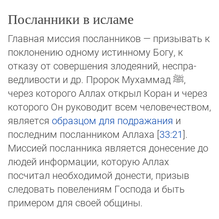
Посланники в исламе
Главная миссия посланников — призывать к
поклонению одному истинному Богу, к
отказу от совершения злодеяний, не­спра­
вед­ли­вос­ти и др. Пророк Мухаммад
ﷺ
,
через которого Аллах открыл Коран и через
которого Он руководит всем че­ло­ве­чеством,
является
образцом для подражания
и
последним посланником Аллаха [
33:21
].
Миссией посланника являет­ся до­несение до
людей информации, которую Аллах
посчитал необходимой донести, призыв
следовать повелениям Господа и быть
примером для своей общины.