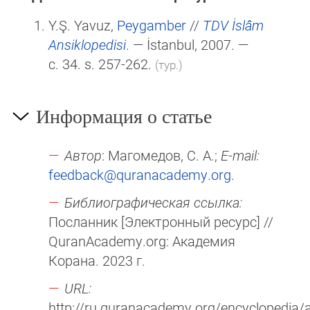
Y.Ş. Yavuz,
Peygamber
//
TDV İslâm
Ansiklopedisi
. — İstanbul, 2007. —
c. 34. s. 257-262.
(тур.)
Информация о статье
Автор
: Магомедов, С. А.;
E-mail:
feedback@quranacademy.org
.
Библиографическая ссылка:
Посланник [Электронный ресурс] //
QuranAcademy.org: Академия
Корана. 2023 г.
URL:
http://ru.quranacademy.org/encyclopedia/ar