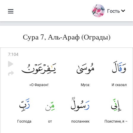
Гость
Сура 7, Аль-Араф (Ограды)
7
:
104
«О Фараон!
Муса:
И сказал
Господа
от
посланник
Поистине, я –