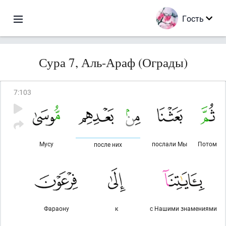
Гость
Сура 7, Аль-Араф (Ограды)
7
:
103
Мусу
послали Мы
Потом
после них
Фараону
к
с Нашими знамениями