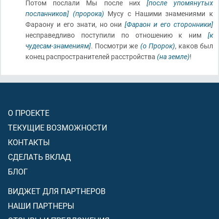
Потом послали Мы после них
[после упомянутых
посланников]
(пророка)
Мусу с Нашими знамениями к
Фараону и его знати, но они
[Фараон и его сторонники]
несправедливо поступили по отношению к ним
[к
чудесам-знамениям]
. Посмотри же
(о Пророк)
, каков был
конец распространителей расстройства
(на земле)
!
О ПРОЕКТЕ
ТЕКУЩИЕ ВОЗМОЖНОСТИ
КОНТАКТЫ
СДЕЛАТЬ ВКЛАД
БЛОГ
ВИДЖЕТ ДЛЯ ПАРТНЕРОВ
НАШИ ПАРТНЕРЫ